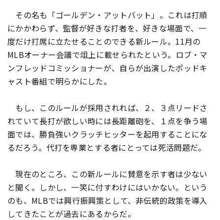
その名も「ゴールデン・アットバット」。これは打順
にかかわらず、監督が好きな打者を、好きな場面で、一
度だけ打席に立たせることのできる新ルール。11月の
MLBオーナー会議で俎上に載せられたという。ロブ・マ
ンフレッドコミッショナーが、自らが出演したポッドキ
ャスト番組で明らかにした。
もし、このルールが採用されれば、２、３点リードさ
れていて長打が欲しい時には長距離砲を、１点を争う場
面では、勝負強いクラッチヒッターを起用することにな
るだろう。代打を専業とする者にとっては死活問題だ。
現在のところ、この新ルールに賛意を示す者は少ない
と聞く。しかし、一笑に付すわけにはいかない。という
のも、MLBでは興行振興策として、非伝統的政策を導入
してきたことが過去にあるからだ。