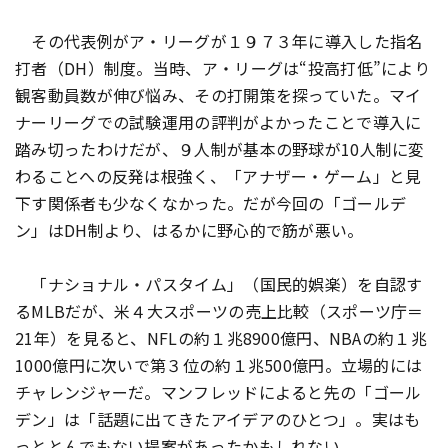
その代表例がア・リーグが１９７３年に導入した指名
打者（DH）制度。当時、ア・リーグは“投高打低”により
観客動員数が伸び悩み、その打開策を探っていた。マイ
ナーリーグでの試験運用の評判がよかったことで導入に
踏み切ったわけだが、９人制が基本の野球が10人制に変
わることへの反発は根強く、「アナザー・ゲーム」と見
下す関係者も少なくなかった。だが今回の「ゴールデ
ン」はDH制より、はるかに野心的で筋が悪い。
「ナショナル・パスタイム」（国民的娯楽）を自認す
るMLBだが、米４大スポーツの売上比較（スポーツ庁＝
21年）を見ると、NFLの約１兆8900億円、NBAの約１兆
1000億円に次いで第３位の約１兆500億円。立場的には
チャレンジャーだ。マンフレッドによると先の「ゴール
デン」は「話題に出てきたアイデアのひとつ」。実はも
っととんでもない提案があったかもしれない。