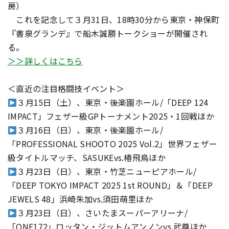
房）
これを記念して３月31日、18時30分から東京・神保町
『書泉グランデ』で船木誠勝トークショーが開催され
る。
＞＞詳しくはこちら
＜直近の注目格闘技イベント＞
３月15日（土）、東京・後楽園ホール/「DEEP 124
IMPACT」フェザー級GPトーナメント2025・1回戦ほか
３月16日（日）、東京・後楽園ホール/
「PROFESSIONAL SHOOTO 2025 Vol.2」世界フェザー
級タイトルマッチ、SASUKEvs.椿飛鳥ほか
３月23日（日）、東京・竹芝ニューピアホール/
「DEEP TOKYO IMPACT 2025 1st ROUND」＆「DEEP
JEWELS 48」浜崎朱加vs.須田萌里ほか
３月23日（日）、さいたまスーパーアリーナ/
「ONE172」ロッタン・ジットムアンノンvs.武尊ほか