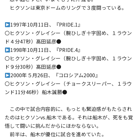
ヒクソンは東京ドームのリングで３度闘っている。
1997年10月11日、『PRIDE.1』
〇ヒクソン・グレイシー（腕ひしぎ十字固め、１ラウン
ド４分47秒）髙田延彦●
1998年10月11日、『PRIDE.4』
〇ヒクソン・グレイシー（腕ひしぎ十字固め、１ラウン
ド９分30秒）髙田延彦●
2000年５月26日、『コロシアム2000』
〇ヒクソン・グレイシー（チョークスリーパー、１ラウ
ンド11分46秒）船木誠勝●
この中で試合内容的に、もっとも緊迫感がもたらされ
たのはヒクソンvs.船木である。それは船木が、死をも覚
悟して闘いに挑んだからにほかならない。
前半は、船木が優位に試合を進めていた。