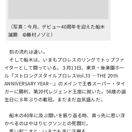
（写真：今月、デビュー40周年を迎えた船木
誠勝 ©藤村ノゾミ）
刻の流れは速い――。
そして船木は、いまもプロレスのリングでトップファ
イターとして闘っている。３月13日、東京・後楽園ホー
ル『ストロングスタイルプロレスVol.33 ―THE 20th
ANNIVERSARY YEAR―』のメインで王者スーパー・タイ
ガーに勝利、第20代レジェンド王座に就いた。56歳の誕
生日に８年ぶりの載冠。まだまだ血気盛んだ。
船木の40年に及ぶ闘いを振り返る時、真っ先に思い浮
かべるのはやはりヒクソンとの死闘だ。
思い起こすと、いまでも手に汗握る。