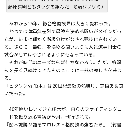
藤原喜明ともタッグを組んだ ©藤村ノゾミ）
あれから25年、総合格闘技界は大きく変わった。
かつては体重無差別で最強を決める闘いがメインだっ
たが、いまは細かく階級分けがなされ競技化されてい
る。さらに「最強」を決める闘いよりも人気選手同士の
試合がもてはやされるようにもなっている。
それが時代のニーズならば仕方なかろう。ただ、格闘
技を長く見続けてきたものとしては一抹の寂しさを感じ
る。
「ヒクソンvs.船木」は20世紀最後の名勝負、覚悟ある闘
いだった。
40年闘い抜いてきた船木が、自らのファイティングロ
ードを振り返る書籍が今月、刊行される。
『船木誠勝が語るプロレス・格闘技の強者たち』（竹書