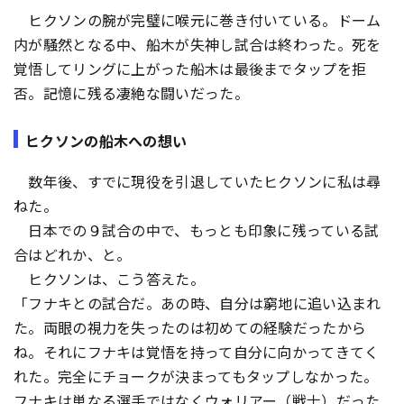
ヒクソンの腕が完璧に喉元に巻き付いている。ドーム
内が騒然となる中、船木が失神し試合は終わった。死を
覚悟してリングに上がった船木は最後までタップを拒
否。記憶に残る凄絶な闘いだった。
ヒクソンの船木への想い
数年後、すでに現役を引退していたヒクソンに私は尋
ねた。
日本での９試合の中で、もっとも印象に残っている試
合はどれか、と。
ヒクソンは、こう答えた。
「フナキとの試合だ。あの時、自分は窮地に追い込まれ
た。両眼の視力を失ったのは初めての経験だったから
ね。それにフナキは覚悟を持って自分に向かってきてく
れた。完全にチョークが決まってもタップしなかった。
フナキは単なる選手ではなくウォリアー（戦士）だった