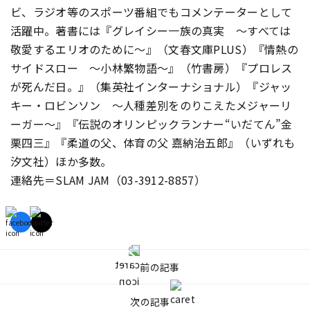
ビ、ラジオ等のスポーツ番組でもコメンテーターとして
活躍中。著書には『グレイシー一族の真実 ～すべては
敬愛するエリオのために～』（文春文庫PLUS）『情熱の
サイドスロー ～小林繁物語～』（竹書房）『プロレス
が死んだ日。』（集英社インターナショナル）『ジャッ
キー・ロビンソン ～人種差別をのりこえたメジャーリ
ーガー～』『伝説のオリンピックランナー“いだてん”金
栗四三』『柔道の父、体育の父 嘉納治五郎』（いずれも
汐文社）ほか多数。
連絡先＝SLAM JAM（03-3912-8857）
前の記事
次の記事