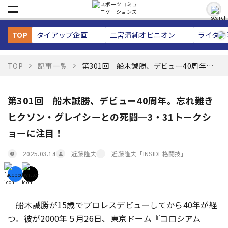
TOP
タイアップ企画
二宮清純
オピニオン
ライター
TOP
記事一覧
第301回 船木誠勝、デビュー40周年。
忘れ難きヒクソン・グレイシーとの死闘
─3・31トークショーに注目！
第301回 船木誠勝、デビュー40周年。忘れ難き
ヒクソン・グレイシーとの死闘─3・31トークシ
ョーに注目！
近藤隆夫
近藤隆夫「INSIDE格闘技」
2025.03.14
船木誠勝が15歳でプロレスデビューしてから40年が経
つ。彼が2000年５月26日、東京ドーム『コロシアム