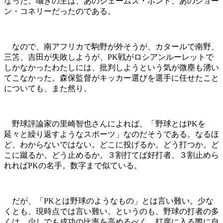
なった。囁きの主は、あのジェームズ・ボンド、あのショー
ン・コネリーだったのである。
なので、南アフリカで駒野が外そうが、カタールで南野、
三笘、吉田が失敗しようが、PK戦がロシアンルーレットで
しかなかったわたしには、批判しようという気が微塵も湧い
てこなかった。森保監督がキッカー選びを選手に任せたこと
についても、また然り。
野球評論家の里崎智也さんによれば、「野球とはPKを
延々と繰り返すようなスポーツ」なのだそうである。なるほ
ど、わからないではない。どこに投げるか。どう打つか。ど
こに蹴るか。どう止めるか。３割打てば好打者、３割止めら
れればPKの名手。数字まで似ている。
だが、「PKとは野球のようなもの」とは言い難い。少な
くとも、現時点では言い難い。というのも、野球の打者の多
くは、少しでも成功の比率を高めるべく、打席に入る際に自