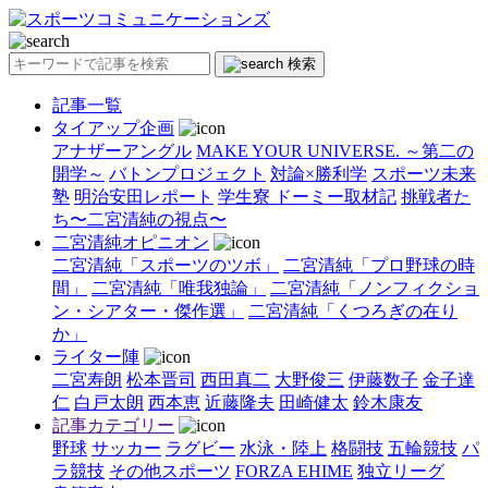
検索
記事一覧
タイアップ企画
アナザーアングル
MAKE YOUR UNIVERSE. ～第二の
開学～
バトンプロジェクト
対論×勝利学
スポーツ未来
塾
明治安田レポート
学生寮 ドーミー取材記
挑戦者た
ち〜二宮清純の視点〜
二宮清純オピニオン
二宮清純「スポーツのツボ」
二宮清純「プロ野球の時
間」
二宮清純「唯我独論」
二宮清純「ノンフィクショ
ン・シアター・傑作選」
二宮清純「くつろぎの在り
か」
ライター陣
二宮寿朗
松本晋司
西田真二
大野俊三
伊藤数子
金子達
仁
白戸太朗
西本恵
近藤隆夫
田崎健太
鈴木康友
記事カテゴリー
野球
サッカー
ラグビー
水泳・陸上
格闘技
五輪競技
パ
ラ競技
その他スポーツ
FORZA EHIME
独立リーグ