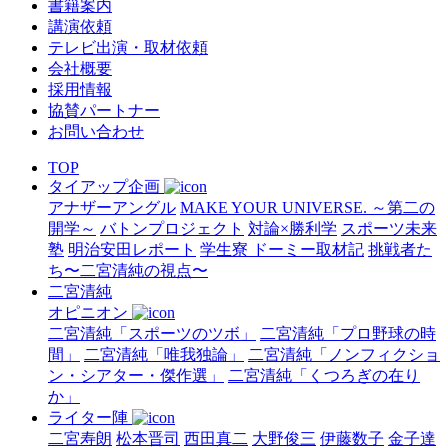
書籍案内
講演依頼
テレビ出演・取材依頼
会社概要
採用情報
協賛パートナー
お問い合わせ
TOP
タイアップ企画
アナザーアングル
MAKE YOUR UNIVERSE. ～第二の
開学～
バトンプロジェクト
対論×勝利学
スポーツ未来
塾
明治安田レポート
学生寮 ドーミー取材記
挑戦者た
ち〜二宮清純の視点〜
二宮清純
オピニオン
二宮清純「スポーツのツボ」
二宮清純「プロ野球の時
間」
二宮清純「唯我独論」
二宮清純「ノンフィクショ
ン・シアター・傑作選」
二宮清純「くつろぎの在り
か」
ライター陣
二宮寿朗
松本晋司
西田真二
大野俊三
伊藤数子
金子達