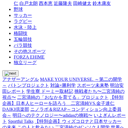
仁
白戸太朗
西本恵
近藤隆夫
田崎健太
鈴木康友
野球
サッカー
ラグビー
水泳・陸上
格闘技
五輪競技
パラ競技
その他スポーツ
FORZA EHIME
独立リーグ
アナザーアングル
MAKE YOUR UNIVERSE. ～第二の開学
～
バトンプロジェクト
対論×勝利学
スポーツ未来塾
明治安
田レポート
学生寮 ドーミー取材記
挑戦者たち〜二宮清純の
視点〜
二宮清純の「おなかを育てる」プロジェクト
【特別
企画】日本人ヒーローを語ろう 二宮清純VS.金子達仁
DAIKI倶楽部
ニノラボ＆RIZAP～コンディション向上委員
会～
明日へのテクノロジー〜adidasの挑戦〜
いよぎんレポー
ト
Sportful Talks
【特別企画】ウィズコロナと日本サッカー
の未来
この人と飲みたい
二宮清純のゼンソク人間学
世界へ