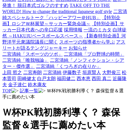
発進！ 脱日本式ゴルフのすすめ
TAKE OFF TO THE
WORLD! How to change the traditional Japanese golf style
二宮清
純スペシャルトーク「ハッピーアワー＠HUB」
【特別企
画】ロシアＷ杯展望～サッカー緊急会議～
【特別企画】サ
ッカー日本代表への辛口応援
採用情報
一流のミカタ
白球徒
然 ～HAKUJUベースボールスペース～
【新春特別企画】河
野洋平元衆議院議長に聞く
スポーツの指導者から学ぶ
アス
リートが語るテングジャーキー
お知らせ
二宮清純「スポーツのツボ」
二宮清純「プロ野球の時間」
二宮清純「唯我独論」
二宮清純「ノンフィクション・シア
ター・傑作選」
二宮清純「くつろぎの在りか」
上田 哲之
二宮寿朗
二宮清純
伊藤数子
垣原賢人
大野俊三
松
本晋司
田崎健太
白戸太朗
福田健二
西本恵
西田 真二
近藤隆
夫
金子達仁
鈴木康友
TOP
記事一覧
Ｗ杯PK戦初勝利導く？ 森保監督＆選
手に薦めたい本
Ｗ杯PK戦初勝利導く？ 森保
監督＆選手に薦めたい本