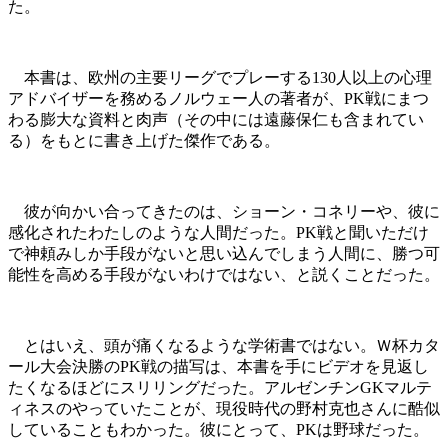
た。
本書は、欧州の主要リーグでプレーする130人以上の心理
アドバイザーを務めるノルウェー人の著者が、PK戦にまつ
わる膨大な資料と肉声（その中には遠藤保仁も含まれてい
る）をもとに書き上げた傑作である。
彼が向かい合ってきたのは、ショーン・コネリーや、彼に
感化されたわたしのような人間だった。PK戦と聞いただけ
で神頼みしか手段がないと思い込んでしまう人間に、勝つ可
能性を高める手段がないわけではない、と説くことだった。
とはいえ、頭が痛くなるような学術書ではない。Ｗ杯カタ
ール大会決勝のPK戦の描写は、本書を手にビデオを見返し
たくなるほどにスリリングだった。アルゼンチンGKマルテ
ィネスのやっていたことが、現役時代の野村克也さんに酷似
していることもわかった。彼にとって、PKは野球だった。