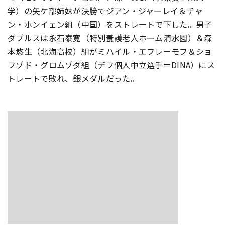
学）の矢ケ部姉妹が決勝でジアン・ジャーレイ＆チャ
ン・ホンイェン組（中国）をストレートで下した。男子
ダブルスは永石泰寛（特別養護老人ホーム清水園）＆森
本悠生（北海高校）組がミハイル・エフレーモフ＆ショ
フゾド・グロムゾダ組（デフ個人中立選手＝DINA）にス
トレートで敗れ、銀メダルだった。