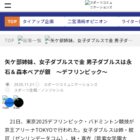
TOP
タイアップ企画
二宮清純
オピニオン
ライター
TOP
記事一覧
矢ケ部姉妹、女子ダブルスで金 男子ダブ
ルスは永石＆森本ペアが銀 〜デフリン
ピック〜
矢ケ部姉妹、女子ダブルスで金 男子ダブルスは永
石＆森本ペアが銀 〜デフリンピック〜
スポーツコミュニケーションズ
2025.11.21
スポーツ全般／ノンジャンル
21日、東京2025デフリンピック・バドミントン競技が
京王アリーナTOKYOで行われた。女子ダブルスは姉・紋
可（ゼンリンデータコム）、妹・真衣（筑紫女学園大