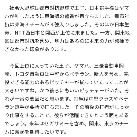
社会人野球は都市対抗野球で王子、日本選手権はヤマ
ハが制したように東海勢の躍進が目立ちました。都市対
抗は東海３チームが４強入りしました。そのほか日本生
命、NTT西日本と関西が上位に来ました。一方、関東地
区は都市対抗を含め、地力はあるのに本来の力が発揮で
きなかった印象があります。
今回上位に入っていた王子、ヤマハ、三菱自動車岡
崎、トヨタ自動車は中堅からベテラン、新人を含め、完
投できる能力のあるピッチャーが揃っていたってことが
大きいですね。かつ後ろにもいいピッチャーがいた。そ
れが一番の要因だと思います。打線は中堅クラスやベテ
ラン選手が要所で打ちました。その前後の打者がしっか
り仕事をすることで、彼らが活躍できたという面もある
でしょう。来年はセガサミーを含め、関東、東京のチー
ムに奮起を期待したいです。