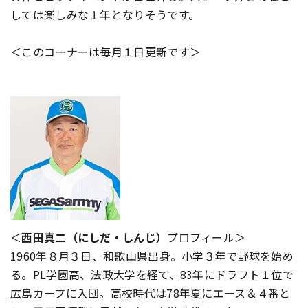
しては楽しみな１年となりそうです。
＜このコーナーは毎月１日更新です＞
＜
西田真二（にしだ・しんじ）
プロフィール＞
1960年８月３日、和歌山県出身。小学３年で野球を始め
る。PL学園高、法政大学を経て、83年にドラフト１位で
広島カープに入団。高校時代は78年夏にエース＆４番と