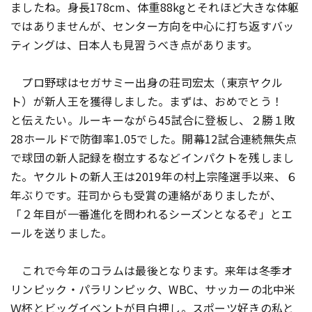
ましたね。身長178cm、体重88kgとそれほど大きな体躯
ではありませんが、センター方向を中心に打ち返すバッ
ティングは、日本人も見習うべき点があります。
プロ野球はセガサミー出身の荘司宏太（東京ヤクル
ト）が新人王を獲得しました。まずは、おめでとう！
と伝えたい。ルーキーながら45試合に登板し、２勝１敗
28ホールドで防御率1.05でした。開幕12試合連続無失点
で球団の新人記録を樹立するなどインパクトを残しまし
た。ヤクルトの新人王は2019年の村上宗隆選手以来、６
年ぶりです。荘司からも受賞の連絡がありましたが、
「２年目が一番進化を問われるシーズンとなるぞ」とエ
ールを送りました。
これで今年のコラムは最後となります。来年は冬季オ
リンピック・パラリンピック、WBC、サッカーの北中米
Ｗ杯とビッグイベントが目白押し。スポーツ好きの私と