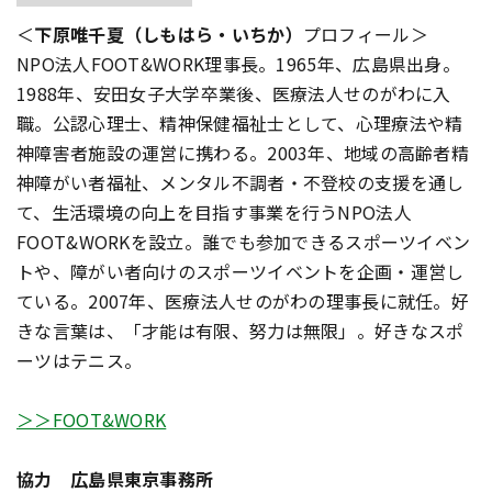
＜
下原唯千夏（しもはら・いちか）
プロフィール＞
NPO法人FOOT&WORK理事長。1965年、広島県出身。
1988年、安田女子大学卒業後、医療法人せのがわに入
職。公認心理士、精神保健福祉士として、心理療法や精
神障害者施設の運営に携わる。2003年、地域の高齢者精
神障がい者福祉、メンタル不調者・不登校の支援を通し
て、生活環境の向上を目指す事業を行うNPO法人
FOOT&WORKを設立。誰でも参加できるスポーツイベン
トや、障がい者向けのスポーツイベントを企画・運営し
ている。2007年、医療法人せのがわの理事長に就任。好
きな言葉は、「才能は有限、努力は無限」。好きなスポ
ーツはテニス。
＞＞FOOT&WORK
協力 広島県東京事務所