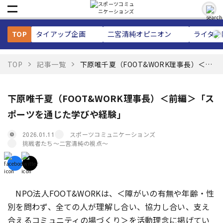
TOP
タイアップ企画
二宮清純
オピニオン
ライター
TOP
記事一覧
下原唯千夏（FOOT&WORK理事長）＜前
編＞「スポーツを通じた学びや経験」
下原唯千夏（FOOT&WORK理事長）＜前編＞「ス
ポーツを通じた学びや経験」
スポーツコミュニケーションズ
2026.01.11
挑戦者たち〜二宮清純の視点〜
NPO法人FOOT&WORKは、＜障がいの有無や年齢・性
別を問わず、全ての人が理解し合い、協力し合い、支え
合えるコミュニティの場づくり＞を活動理念に掲げてい