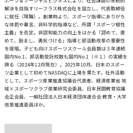
ポーツ＆ソーシャルビジネスにより、社会課題の永続的
解決を目指すリーフラス株式会社を設立し、代表取締役
に就任（現職）。創業時より、スポーツ指導にありがち
な体罰や暴言、非科学的指導など、所謂「スポーツ根性
主義」を否定。非認知能力の向上をはかる「認めて、褒
めて、励まし、勇気づける」指導と部活動改革の重要性
を提唱。子ども向けスポーツスクール会員数は３年連続
国内No.1、部活動受託校数も国内No.1（※１）の実績を
誇る（2024年12月現在）。2025年10月、日本のスポー
ツ企業として初めてNASDAQに上場を果たす。社外活動
として、スポーツ産業推進協議会代表者、経済産業省 地
域×スポーツクラブ産業研究会委員、日本民間教育協議
会正会員、一般社団法人日本経済団体連合会 教育・大学
改革推進委員ほか。