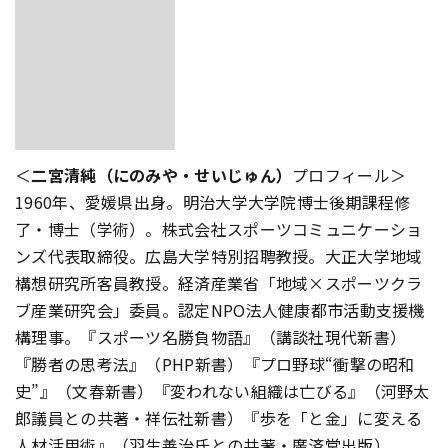
＜
二宮清純（にのみや・せいじゅん）
プロフィール＞
1960年、愛媛県出身。明治大学大学院博士後期課程修
了・博士（学術）。株式会社スポーツコミュニケーショ
ンズ代表取締役。広島大学特別招聘教授。大正大学地域
構想研究所客員教授。経済産業省「地域×スポーツクラ
ブ産業研究会」委員。認定NPO法人健康都市活動支援機
構理事。『スポーツ名勝負物語』（講談社現代新書）
『勝者の思考法』（PHP新書）『プロ野球“衝撃の昭和
史”』（文春新書）『変われない組織は亡びる』（河野太
郎議員との共著・祥伝社新書）『歩を「と金」に変える
人材活用術』（羽生善治氏との共著・廣済堂出版）、