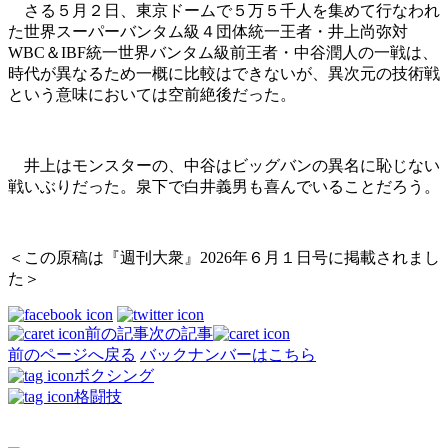
さる５月２日、東京ドームで５万５千人を集めて行なわれ
た世界スーパーバンタム級４団体統一王者・井上尚弥対
WBC＆IBF統一世界バンタム級前王者・中谷潤人の一戦は、
時代が異なるため一概に比較はできないが、異次元の技術戦
という意味においては空前絶後だった。
井上はモンスターの、中谷はビッグバンの異名に恥じない
戦いぶりだった。泉下で白井義男も喜んでいることだろう。
＜この原稿は『週刊大衆』2026年６月１日号に掲載されまし
た＞
前の記事
次の記事
前のページへ戻る
バックナンバーはこちら
ボクシング
格闘技