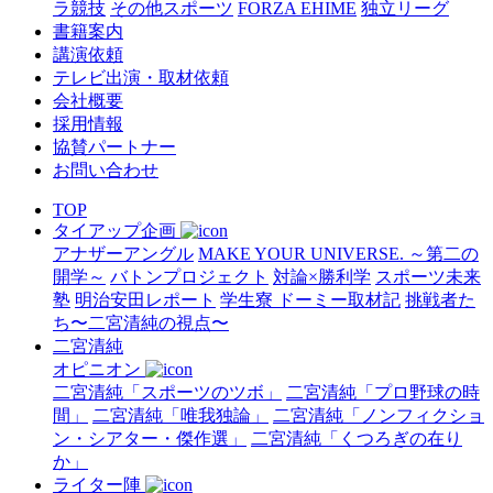
ラ競技
その他スポーツ
FORZA EHIME
独立リーグ
書籍案内
講演依頼
テレビ出演・取材依頼
会社概要
採用情報
協賛パートナー
お問い合わせ
TOP
タイアップ企画
アナザーアングル
MAKE YOUR UNIVERSE. ～第二の
開学～
バトンプロジェクト
対論×勝利学
スポーツ未来
塾
明治安田レポート
学生寮 ドーミー取材記
挑戦者た
ち〜二宮清純の視点〜
二宮清純
オピニオン
二宮清純「スポーツのツボ」
二宮清純「プロ野球の時
間」
二宮清純「唯我独論」
二宮清純「ノンフィクショ
ン・シアター・傑作選」
二宮清純「くつろぎの在り
か」
ライター陣