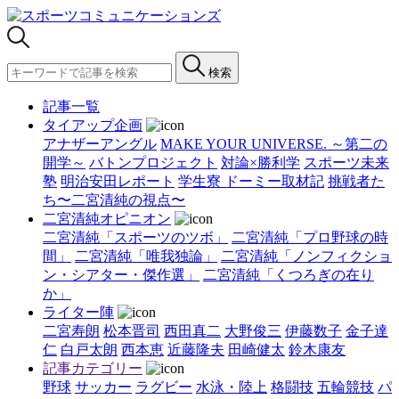
検索
記事一覧
タイアップ企画
アナザーアングル
MAKE YOUR UNIVERSE. ～第二の
開学～
バトンプロジェクト
対論×勝利学
スポーツ未来
塾
明治安田レポート
学生寮 ドーミー取材記
挑戦者た
ち〜二宮清純の視点〜
二宮清純オピニオン
二宮清純「スポーツのツボ」
二宮清純「プロ野球の時
間」
二宮清純「唯我独論」
二宮清純「ノンフィクショ
ン・シアター・傑作選」
二宮清純「くつろぎの在り
か」
ライター陣
二宮寿朗
松本晋司
西田真二
大野俊三
伊藤数子
金子達
仁
白戸太朗
西本恵
近藤隆夫
田崎健太
鈴木康友
記事カテゴリー
野球
サッカー
ラグビー
水泳・陸上
格闘技
五輪競技
パ