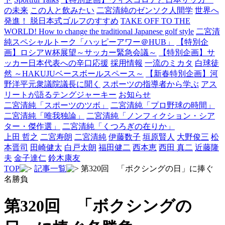
の未来
この人と飲みたい
二宮清純のゼンソク人間学
世界へ
発進！ 脱日本式ゴルフのすすめ
TAKE OFF TO THE
WORLD! How to change the traditional Japanese golf style
二宮清
純スペシャルトーク「ハッピーアワー＠HUB」
【特別企
画】ロシアＷ杯展望～サッカー緊急会議～
【特別企画】サ
ッカー日本代表への辛口応援
採用情報
一流のミカタ
白球徒
然 ～HAKUJUベースボールスペース～
【新春特別企画】河
野洋平元衆議院議長に聞く
スポーツの指導者から学ぶ
アス
リートが語るテングジャーキー
お知らせ
二宮清純「スポーツのツボ」
二宮清純「プロ野球の時間」
二宮清純「唯我独論」
二宮清純「ノンフィクション・シア
ター・傑作選」
二宮清純「くつろぎの在りか」
上田 哲之
二宮寿朗
二宮清純
伊藤数子
垣原賢人
大野俊三
松
本晋司
田崎健太
白戸太朗
福田健二
西本恵
西田 真二
近藤隆
夫
金子達仁
鈴木康友
TOP
記事一覧
第320回 「ボクシングの日」に捧ぐ
名勝負
第320回 「ボクシングの