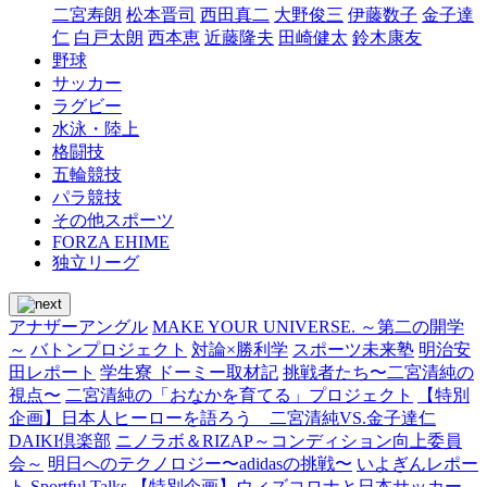
二宮寿朗
松本晋司
西田真二
大野俊三
伊藤数子
金子達
仁
白戸太朗
西本恵
近藤隆夫
田崎健太
鈴木康友
野球
サッカー
ラグビー
水泳・陸上
格闘技
五輪競技
パラ競技
その他スポーツ
FORZA EHIME
独立リーグ
アナザーアングル
MAKE YOUR UNIVERSE. ～第二の開学
～
バトンプロジェクト
対論×勝利学
スポーツ未来塾
明治安
田レポート
学生寮 ドーミー取材記
挑戦者たち〜二宮清純の
視点〜
二宮清純の「おなかを育てる」プロジェクト
【特別
企画】日本人ヒーローを語ろう 二宮清純VS.金子達仁
DAIKI倶楽部
ニノラボ＆RIZAP～コンディション向上委員
会～
明日へのテクノロジー〜adidasの挑戦〜
いよぎんレポー
ト
Sportful Talks
【特別企画】ウィズコロナと日本サッカー