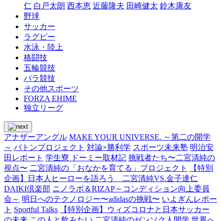
仁
白戸太朗
西本恵
近藤隆夫
田崎健太
鈴木康友
野球
サッカー
ラグビー
水泳・陸上
格闘技
五輪競技
パラ競技
その他スポーツ
FORZA EHIME
独立リーグ
アナザーアングル
MAKE YOUR UNIVERSE. ～第二の開学
～
バトンプロジェクト
対論×勝利学
スポーツ未来塾
明治安
田レポート
学生寮 ドーミー取材記
挑戦者たち〜二宮清純の
視点〜
二宮清純の「おなかを育てる」プロジェクト
【特別
企画】日本人ヒーローを語ろう 二宮清純VS.金子達仁
DAIKI倶楽部
ニノラボ＆RIZAP～コンディション向上委員
会～
明日へのテクノロジー〜adidasの挑戦〜
いよぎんレポー
ト
Sportful Talks
【特別企画】ウィズコロナと日本サッカー
の未来
この人と飲みたい
二宮清純のゼンソク人間学
世界へ