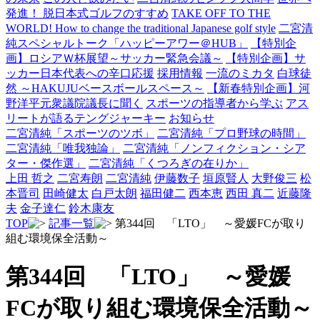
発進！ 脱日本式ゴルフのすすめ
TAKE OFF TO THE
WORLD! How to change the traditional Japanese golf style
二宮清
純スペシャルトーク「ハッピーアワー＠HUB」
【特別企
画】ロシアＷ杯展望～サッカー緊急会議～
【特別企画】サ
ッカー日本代表への辛口応援
採用情報
一流のミカタ
白球徒
然 ～HAKUJUベースボールスペース～
【新春特別企画】河
野洋平元衆議院議長に聞く
スポーツの指導者から学ぶ
アス
リートが語るテングジャーキー
お知らせ
二宮清純「スポーツのツボ」
二宮清純「プロ野球の時間」
二宮清純「唯我独論」
二宮清純「ノンフィクション・シア
ター・傑作選」
二宮清純「くつろぎの在りか」
上田 哲之
二宮寿朗
二宮清純
伊藤数子
垣原賢人
大野俊三
松
本晋司
田崎健太
白戸太朗
福田健二
西本恵
西田 真二
近藤隆
夫
金子達仁
鈴木康友
TOP
記事一覧
第344回 「LTO」 ～愛媛FCが取り
組む環境保全活動～
第344回 「LTO」 ～愛媛
FCが取り組む環境保全活動～