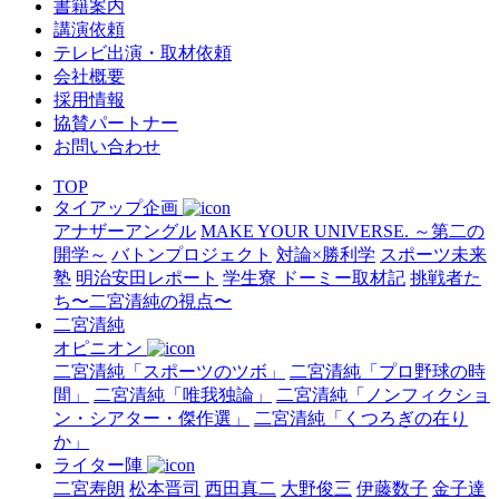
書籍案内
講演依頼
テレビ出演・取材依頼
会社概要
採用情報
協賛パートナー
お問い合わせ
TOP
タイアップ企画
アナザーアングル
MAKE YOUR UNIVERSE. ～第二の
開学～
バトンプロジェクト
対論×勝利学
スポーツ未来
塾
明治安田レポート
学生寮 ドーミー取材記
挑戦者た
ち〜二宮清純の視点〜
二宮清純
オピニオン
二宮清純「スポーツのツボ」
二宮清純「プロ野球の時
間」
二宮清純「唯我独論」
二宮清純「ノンフィクショ
ン・シアター・傑作選」
二宮清純「くつろぎの在り
か」
ライター陣
二宮寿朗
松本晋司
西田真二
大野俊三
伊藤数子
金子達