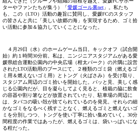
組んできた（グループや組織の垣根を越え、愛媛FCサポー
ターやファンたちが集う）「
愛媛ゴール裏net
」。私たち
も、この（LTO）活動の趣旨に賛同し、愛媛FCのスタッフ
の皆さんと共に「美しい故郷の海」を実現するため、ゴミ拾
い活動に参加＆協力していくことになった。
４月29日（水）のホームゲーム当日。キックオフ（試合開
始）約１時間30分前。私は、ニンジニアスタジアムがある愛
媛県総合運動公園内の中央広場（柑太パーク）の片隅に設営
されたLTO活動用のブースにて、２種類のゴミ袋（燃えるゴ
ミ用＆燃えないゴミ用）とトング（火ばさみ）を受け取り、
スタジアム周辺のゴミ拾いを開始した。パッと見、美しく感
じる公園内だが、目を凝らしてよく見ると、植栽の脇に飲食
の容器や割り箸などが放置されていたり、駐車場の周辺に
は、タバコの吸い殻が捨てられているのを発見。それらの細
かなゴミをなるべく残すことなく、燃えるゴミと燃えないゴ
ミを分別しつつ、トングを使い丁寧に拾い集めていく。30分
間程度の作業ではあったが、燃えるゴミは、袋いっぱいにな
る程だった。