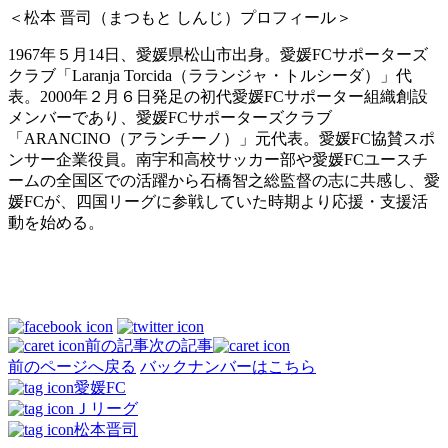
＜松本 晋司（まつもと しんじ）プロフィール＞
1967年５月14日、愛媛県松山市出身。愛媛FCサポーターズ
クラブ「Laranja Torcida（ラランジャ・トルシーダ）」代
表。2000年２月６日発足の初代愛媛FCサポーター組織創設
メンバーであり、愛媛FCサポーターズクラブ
「ARANCINO（アランチーノ）」元代表。愛媛FC協賛スポ
ンサー企業役員。南宇和高校サッカー部や愛媛FCユースチ
ームの全国区での活躍から石橋智之総監督の志に共感し、愛
媛FCが、四国リーグに参戦していた時期より応援・支援活
動を始める。
前の記事
次の記事
前のページへ戻る
バックナンバーはこちら
愛媛FC
Ｊリーグ
松本晋司