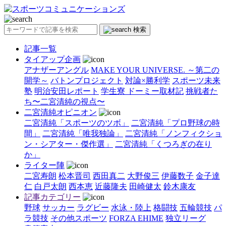
検索
記事一覧
タイアップ企画
アナザーアングル
MAKE YOUR UNIVERSE. ～第二の
開学～
バトンプロジェクト
対論×勝利学
スポーツ未来
塾
明治安田レポート
学生寮 ドーミー取材記
挑戦者た
ち〜二宮清純の視点〜
二宮清純オピニオン
二宮清純「スポーツのツボ」
二宮清純「プロ野球の時
間」
二宮清純「唯我独論」
二宮清純「ノンフィクショ
ン・シアター・傑作選」
二宮清純「くつろぎの在り
か」
ライター陣
二宮寿朗
松本晋司
西田真二
大野俊三
伊藤数子
金子達
仁
白戸太朗
西本恵
近藤隆夫
田崎健太
鈴木康友
記事カテゴリー
野球
サッカー
ラグビー
水泳・陸上
格闘技
五輪競技
パ
ラ競技
その他スポーツ
FORZA EHIME
独立リーグ