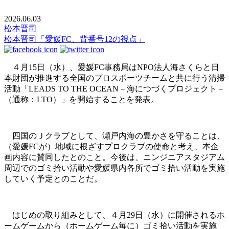
2026.06.03
松本晋司
松本晋司「愛媛FC、背番号12の視点」
４月15日（水）、愛媛FC事務局はNPO法人海さくらと日
本財団が推進する全国のプロスポーツチームと共に行う清掃
活動「LEADS TO THE OCEAN－海につづくプロジェクト－
（通称：LTO）」を開始することを発表。
四国のＪクラブとして、瀬戸内海の豊かさを守ることは、
（愛媛FCが）地域に根ざすプロクラブの使命と考え、本企
画内容に賛同したとのこと。今後は、ニンジニアスタジアム
周辺でのゴミ拾い活動や愛媛県内各所でゴミ拾い活動を実施
していく予定とのことだ。
はじめの取り組みとして、４月29日（水）に開催されるホ
ームゲームから（ホームゲーム毎に）ゴミ拾い活動を実施