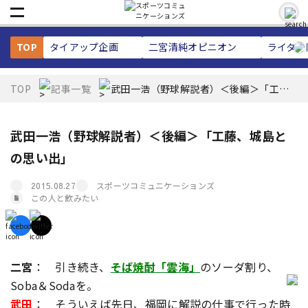
TOP
タイアップ企画
二宮清純
オピニオン
ライター
TOP
記事一覧
武田一浩（野球解説者）＜後編＞「工
藤、城島との思い出」
武田一浩（野球解説者）＜後編＞「工藤、城島と
の思い出」
スポーツコミュニケーションズ
2015.08.27
この人と飲みたい
二宮
： 引き続き、
そば焼酎「雲海」
のソーダ割り、
Soba＆Sodaを。
武田
： そういえば先日、福岡に解説の仕事で行った時