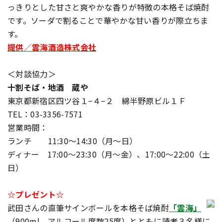
っきりとした甘さと爽やかな香りが特徴の本格そば焼酎
です。ソーダで割ることで華やかな甘い香りが際立ちま
す。
提供／雲海酒造株式会社
＜対談協力＞
十割そば・地酒 蔵や
東京都新宿区四ツ谷１−４−２ 綿半野原ビル１Ｆ
TEL：03-3356-7571
営業時間：
ランチ 11:30〜14:30（月〜日）
ディナー 17:00〜23:30（月〜金）、17:00〜22:00（土
日）
☆プレゼント☆
武田さんの直筆サインボールを本格そば焼酎
「雲海」
（900ml、アルコール度数25度）とともに読者３名様に