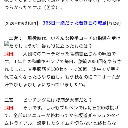
つらかったですよ（苦笑）。
[size=medium]
365日一緒だった若き日の城島
[/size]
二宮
： 現役時代、いろんな投手コーチの指導を受け
たでしょうが、最も役に立ったものは？
武田
： 入団時のコーチだった高橋善正さんの練習で
す。１年目の秋季キャンプで毎日、腹筋2000回をやらさ
れました。Ｖ字腹筋を100セットで20回。途中でＶ字を
保てなくなったらやり直し。もう秋なのにユニホームが
汗でびしょびしょになっていましたね。
二宮
： ピッチングには腹筋が大事だと？
武田
： そうです。しかもブルペンでは毎日200球投げ
て、全部のメニューが終わってから坂道ダッシュのタイ
ムトライアル。設定したタイムを切らないと終わらな