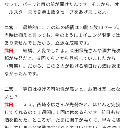
なって、パーッと目の前が開けたんです。そこから、オ
ールスターまで９勝１敗９セーブをあげましたよ。
二宮
： 最終的に、この年の成績は10勝５敗13セーブ。
当時は抑えと言っても、今のように１イニング限定では
ありませんでしたから、立派な成績です。
武田
： 結構、大変でしたよ。柴田保光さんや酒井光次
郎が先発だと、６回くらいから登板していましたから
（苦笑）。だから、この２人が投げる前日はお酒は飲ま
なかったんです。
二宮
： 翌日は投げる可能性が高いと、お酒は楽しめな
いと？
武田
： ええ。西崎幸広さんが先発だと、ほとんど完投
してくれるので１週間に１回は休めるんです。前日もお
酒を飲めた。ところが、たまに調子が悪くて、早々に降
板してしまうと接戦で投げなくてはいけない。その時は