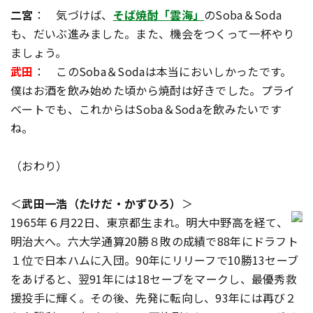
二宮
： 気づけば、
そば焼酎「雲海」
のSoba＆Soda
も、だいぶ進みました。また、機会をつくって一杯やり
ましょう。
武田
： このSoba＆Sodaは本当においしかったです。
僕はお酒を飲み始めた頃から焼酎は好きでした。プライ
ベートでも、これからはSoba＆Sodaを飲みたいです
ね。
（おわり）
＜
武田一浩（たけだ・かずひろ）
＞
1965年６月22日、東京都生まれ。明大中野高を経て、
明治大へ。六大学通算20勝８敗の成績で88年にドラフト
１位で日本ハムに入団。90年にリリーフで10勝13セーブ
をあげると、翌91年には18セーブをマークし、最優秀救
援投手に輝く。その後、先発に転向し、93年には再び２