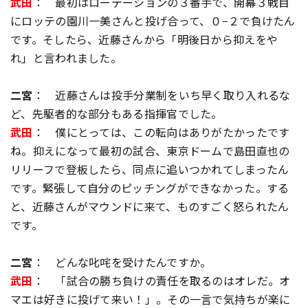
武田
： 最初はローテーションの３番手で、開幕３戦目
にロッテの園川一美さんと投げ合って、０−２で負けたん
です。そしたら、近藤さんから「明後日から抑えをや
れ」と言われました。
二宮
： 近藤さんは投手分業制をいち早く取り入れるな
ど、先駆者的な部分もある指揮官でした。
武田
： 僕にとっては、この転向はありがたかったです
ね。抑えになって最初の試合、東京ドームで島田直也の
リリーフで登板したら、同点に追いつかれてしまったん
です。緊張して自分のピッチングができなかった。する
と、近藤さんがマウンドに来て、ものすごく怒られたん
です。
二宮
： どんな叱咤を受けたんですか。
武田
： 「試合の勝ち負けの責任を取るのはオレだ。オ
マエは好きに投げて来い！」。その一言で気持ちが楽に