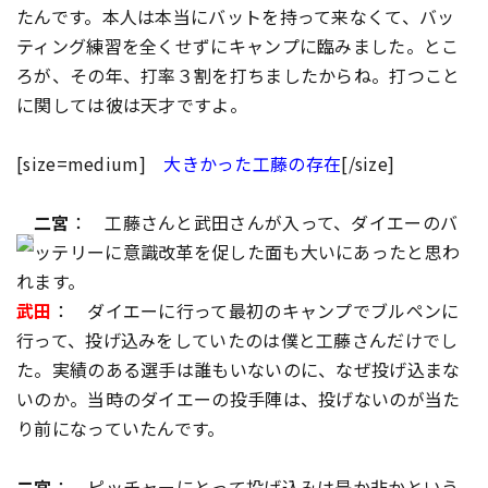
たんです。本人は本当にバットを持って来なくて、バッ
ティング練習を全くせずにキャンプに臨みました。とこ
ろが、その年、打率３割を打ちましたからね。打つこと
に関しては彼は天才ですよ。
[size=medium]
大きかった工藤の存在
[/size]
二宮
： 工藤さんと武田さんが入って、ダイエーのバ
ッテリーに意識改革を促した面も大いにあったと思わ
れます。
武田
： ダイエーに行って最初のキャンプでブルペンに
行って、投げ込みをしていたのは僕と工藤さんだけでし
た。実績のある選手は誰もいないのに、なぜ投げ込まな
いのか。当時のダイエーの投手陣は、投げないのが当た
り前になっていたんです。
二宮
： ピッチャーにとって投げ込みは是か非かという