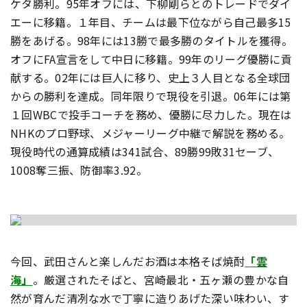
ケタ勝利。95年オフには、下柳剛らとのトレードでダイ
エーに移籍。１年目、チームは最下位ながら自己最多15
勝をあげる。98年には13勝で最多勝のタイトルを獲得。
オフにFA宣言をして中日に移籍。99年のリーグ優勝に貢
献する。02年には巨人に移り、史上３人目となる全球団
からの勝利を達成。同年限りで現役を引退。06年には第
１回WBCで投手コーチを務め、優勝に尽力した。現在は
NHKのプロ野球、メジャーリーグ中継で解説を務める。
現役時代の通算成績は341試合、89勝99敗31セーブ、
1008奪三振、防御率3.92。
今回、武田さんと楽しんだお酒は本格そば焼酎
「雲
海」
。厳選されたそばと、宮崎最北・五ヶ瀬の豊かな自
然が育んだ清冽な水で丁寧に造りあげた深い味わい、す