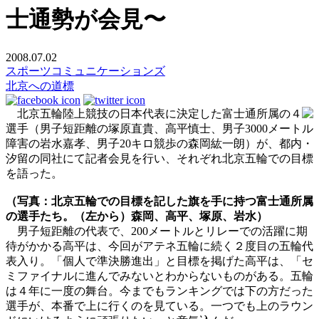
士通勢が会見〜
2008.07.02
スポーツコミュニケーションズ
北京への道標
北京五輪陸上競技の日本代表に決定した富士通所属の４
選手（男子短距離の塚原直貴、高平慎士、男子3000メートル
障害の岩水嘉孝、男子20キロ競歩の森岡紘一朗）が、都内・
汐留の同社にて記者会見を行い、それぞれ北京五輪での目標
を語った。
（写真：北京五輪での目標を記した旗を手に持つ富士通所属
の選手たち。（左から）森岡、高平、塚原、岩水）
男子短距離の代表で、200メートルとリレーでの活躍に期
待がかかる高平は、今回がアテネ五輪に続く２度目の五輪代
表入り。「個人で準決勝進出」と目標を掲げた高平は、「セ
ミファイナルに進んでみないとわからないものがある。五輪
は４年に一度の舞台。今までもランキングでは下の方だった
選手が、本番で上に行くのを見ている。一つでも上のラウン