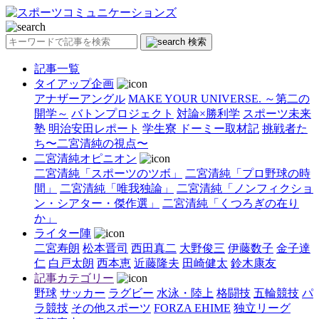
検索
記事一覧
タイアップ企画
アナザーアングル
MAKE YOUR UNIVERSE. ～第二の
開学～
バトンプロジェクト
対論×勝利学
スポーツ未来
塾
明治安田レポート
学生寮 ドーミー取材記
挑戦者た
ち〜二宮清純の視点〜
二宮清純オピニオン
二宮清純「スポーツのツボ」
二宮清純「プロ野球の時
間」
二宮清純「唯我独論」
二宮清純「ノンフィクショ
ン・シアター・傑作選」
二宮清純「くつろぎの在り
か」
ライター陣
二宮寿朗
松本晋司
西田真二
大野俊三
伊藤数子
金子達
仁
白戸太朗
西本恵
近藤隆夫
田崎健太
鈴木康友
記事カテゴリー
野球
サッカー
ラグビー
水泳・陸上
格闘技
五輪競技
パ
ラ競技
その他スポーツ
FORZA EHIME
独立リーグ