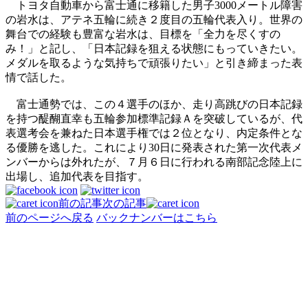
トヨタ自動車から富士通に移籍した男子3000メートル障害
の岩水は、アテネ五輪に続き２度目の五輪代表入り。世界の
舞台での経験も豊富な岩水は、目標を「全力を尽くすの
み！」と記し、「日本記録を狙える状態にもっていきたい。
メダルを取るような気持ちで頑張りたい」と引き締まった表
情で話した。
富士通勢では、この４選手のほか、走り高跳びの日本記録
を持つ醍醐直幸も五輪参加標準記録Ａを突破しているが、代
表選考会を兼ねた日本選手権では２位となり、内定条件とな
る優勝を逃した。これにより30日に発表された第一次代表メ
ンバーからは外れたが、７月６日に行われる南部記念陸上に
出場し、追加代表を目指す。
前の記事
次の記事
前のページへ戻る
バックナンバーはこちら