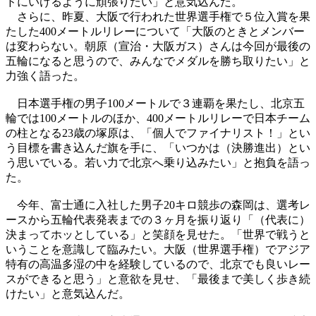
ドにいけるように頑張りたい」と意気込んだ。
さらに、昨夏、大阪で行われた世界選手権で５位入賞を果
たした400メートルリレーについて「大阪のときとメンバー
は変わらない。朝原（宣治・大阪ガス）さんは今回が最後の
五輪になると思うので、みんなでメダルを勝ち取りたい」と
力強く語った。
日本選手権の男子100メートルで３連覇を果たし、北京五
輪では100メートルのほか、400メートルリレーで日本チーム
の柱となる23歳の塚原は、「個人でファイナリスト！」とい
う目標を書き込んだ旗を手に、「いつかは（決勝進出）とい
う思いでいる。若い力で北京へ乗り込みたい」と抱負を語っ
た。
今年、富士通に入社した男子20キロ競歩の森岡は、選考レ
ースから五輪代表発表までの３ヶ月を振り返り「（代表に）
決まってホッとしている」と笑顔を見せた。「世界で戦うと
いうことを意識して臨みたい。大阪（世界選手権）でアジア
特有の高温多湿の中を経験しているので、北京でも良いレー
スができると思う」と意欲を見せ、「最後まで美しく歩き続
けたい」と意気込んだ。