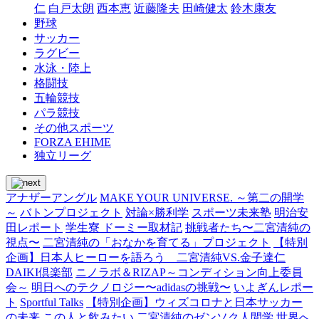
仁
白戸太朗
西本恵
近藤隆夫
田崎健太
鈴木康友
野球
サッカー
ラグビー
水泳・陸上
格闘技
五輪競技
パラ競技
その他スポーツ
FORZA EHIME
独立リーグ
アナザーアングル
MAKE YOUR UNIVERSE. ～第二の開学
～
バトンプロジェクト
対論×勝利学
スポーツ未来塾
明治安
田レポート
学生寮 ドーミー取材記
挑戦者たち〜二宮清純の
視点〜
二宮清純の「おなかを育てる」プロジェクト
【特別
企画】日本人ヒーローを語ろう 二宮清純VS.金子達仁
DAIKI倶楽部
ニノラボ＆RIZAP～コンディション向上委員
会～
明日へのテクノロジー〜adidasの挑戦〜
いよぎんレポー
ト
Sportful Talks
【特別企画】ウィズコロナと日本サッカー
の未来
この人と飲みたい
二宮清純のゼンソク人間学
世界へ