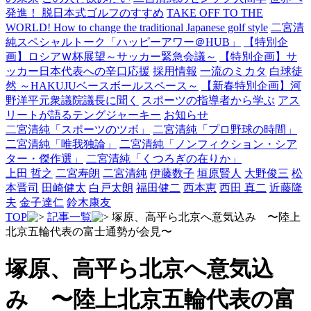
発進！ 脱日本式ゴルフのすすめ
TAKE OFF TO THE
WORLD! How to change the traditional Japanese golf style
二宮清
純スペシャルトーク「ハッピーアワー＠HUB」
【特別企
画】ロシアＷ杯展望～サッカー緊急会議～
【特別企画】サ
ッカー日本代表への辛口応援
採用情報
一流のミカタ
白球徒
然 ～HAKUJUベースボールスペース～
【新春特別企画】河
野洋平元衆議院議長に聞く
スポーツの指導者から学ぶ
アス
リートが語るテングジャーキー
お知らせ
二宮清純「スポーツのツボ」
二宮清純「プロ野球の時間」
二宮清純「唯我独論」
二宮清純「ノンフィクション・シア
ター・傑作選」
二宮清純「くつろぎの在りか」
上田 哲之
二宮寿朗
二宮清純
伊藤数子
垣原賢人
大野俊三
松
本晋司
田崎健太
白戸太朗
福田健二
西本恵
西田 真二
近藤隆
夫
金子達仁
鈴木康友
TOP
記事一覧
塚原、高平ら北京へ意気込み 〜陸上
北京五輪代表の富士通勢が会見〜
塚原、高平ら北京へ意気込
み 〜陸上北京五輪代表の富