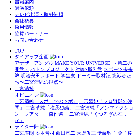
書籍案内
講演依頼
テレビ出演・取材依頼
会社概要
採用情報
協賛パートナー
お問い合わせ
TOP
タイアップ企画
アナザーアングル
MAKE YOUR UNIVERSE. ～第二の
開学～
バトンプロジェクト
対論×勝利学
スポーツ未来
塾
明治安田レポート
学生寮 ドーミー取材記
挑戦者た
ち〜二宮清純の視点〜
二宮清純
オピニオン
二宮清純「スポーツのツボ」
二宮清純「プロ野球の時
間」
二宮清純「唯我独論」
二宮清純「ノンフィクショ
ン・シアター・傑作選」
二宮清純「くつろぎの在り
か」
ライター陣
二宮寿朗
松本晋司
西田真二
大野俊三
伊藤数子
金子達