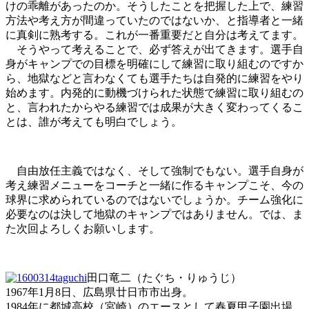
けの乖離があったのか。そうしたことを把握した上で、練習
方法や考え方が間違っていたのではないか、と指導者と一緒
に真剣に熟考する。これが一番重要だと自分は考えてます。
そうやって考えることで、必ず答えが出てきます。選手自
身がキャンプでの目標を明確にして練習に取り組むのですか
ら、地獄などと言わなくても選手たちは自発的に練習をやり
始めます。内発的に動機づけられた状態で練習に取り組むの
と、言われたからやる練習では成果が大きく変わってくるこ
とは、誰が考えても明白でしょう。
自由放任主義ではなく、そして強制でもない。選手自身が
考え練習メニューをコーチと一緒に作るキャンプこそ、今の
球界に求められているのではないでしょうか。チーム強化に
必要なのは決して地獄のキャンプではありません。では、ま
た次回よろしくお願いします。
田口竜二（たぐち・りゅうじ）
1967年1月8日、広島県廿日市市出身。
1984年に都城高校（宮崎）のエースとして春夏甲子園出場。