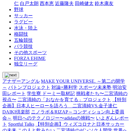
仁
白戸太朗
西本恵
近藤隆夫
田崎健太
鈴木康友
野球
サッカー
ラグビー
水泳・陸上
格闘技
五輪競技
パラ競技
その他スポーツ
FORZA EHIME
独立リーグ
アナザーアングル
MAKE YOUR UNIVERSE. ～第二の開学
～
バトンプロジェクト
対論×勝利学
スポーツ未来塾
明治安
田レポート
学生寮 ドーミー取材記
挑戦者たち〜二宮清純の
視点〜
二宮清純の「おなかを育てる」プロジェクト
【特別
企画】日本人ヒーローを語ろう 二宮清純VS.金子達仁
DAIKI倶楽部
ニノラボ＆RIZAP～コンディション向上委員
会～
明日へのテクノロジー〜adidasの挑戦〜
いよぎんレポー
ト
Sportful Talks
【特別企画】ウィズコロナと日本サッカー
の未来
この人と飲みたい
二宮清純のゼンソク人間学
世界へ