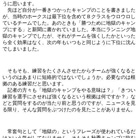
うに思います。
先ほど自分が一番きつかったキャンプのことを書きました
が、当時のホークスは最下位を含めてＢクラスをウロウロし
ているチームでした。あのときも「勝つために地獄のキャン
プにする」と新聞に書かれていました。本当にランニング地
獄のキャンプでしたが、それがチームを強くしたかといった
ら全く効果はなく、次の年もいつもと同じように下位に沈ん
でしまいました。
そもそも、練習をたくさんさせたからチームが強くなると
いうのはあまりに短絡的ではないでしょうか。必要なのは根
拠のある練習だと思います。
記者の方々も「地獄のキャンプをやる意味は？」「きつい
練習を選手にさせれば強くなるという根拠は何ですか？」な
どと質問をするのが当たり前と思うのですが、ニュースを見
る限り、そんな質問をぶつけたのを見たことがありません。
常套句として「地獄の」というフレーズが使われているだ
けという気がしてなりません。そもそも秋季キャンプに臨む