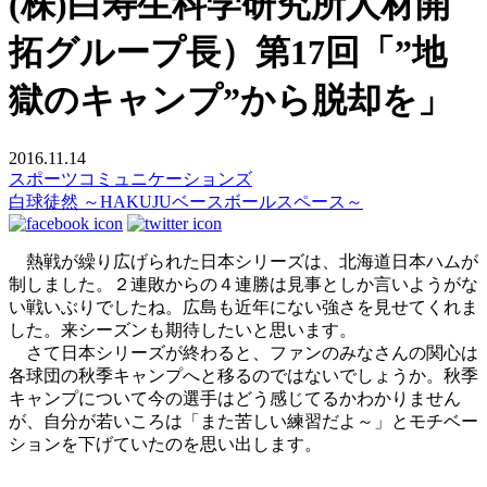
(株)白寿生科学研究所人材開
拓グループ長）第17回「”地
獄のキャンプ”から脱却を」
2016.11.14
スポーツコミュニケーションズ
白球徒然 ～HAKUJUベースボールスペース～
熱戦が繰り広げられた日本シリーズは、北海道日本ハムが
制しました。２連敗からの４連勝は見事としか言いようがな
い戦いぶりでしたね。広島も近年にない強さを見せてくれま
した。来シーズンも期待したいと思います。
さて日本シリーズが終わると、ファンのみなさんの関心は
各球団の秋季キャンプへと移るのではないでしょうか。秋季
キャンプについて今の選手はどう感じてるかわかりません
が、自分が若いころは「また苦しい練習だよ～」とモチベー
ションを下げていたのを思い出します。