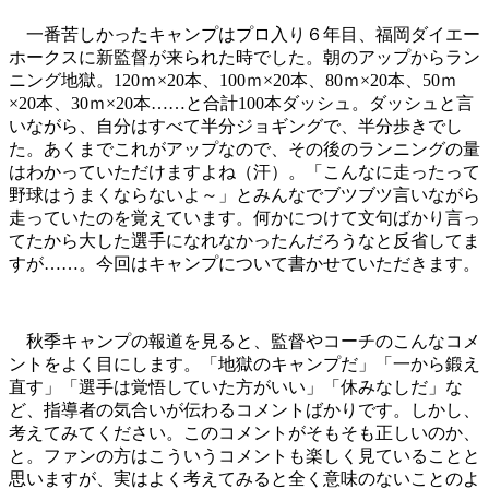
一番苦しかったキャンプはプロ入り６年目、福岡ダイエー
ホークスに新監督が来られた時でした。朝のアップからラン
ニング地獄。120ｍ×20本、100ｍ×20本、80ｍ×20本、50ｍ
×20本、30ｍ×20本……と合計100本ダッシュ。ダッシュと言
いながら、自分はすべて半分ジョギングで、半分歩きでし
た。あくまでこれがアップなので、その後のランニングの量
はわかっていただけますよね（汗）。「こんなに走ったって
野球はうまくならないよ～」とみんなでブツブツ言いながら
走っていたのを覚えています。何かにつけて文句ばかり言っ
てたから大した選手になれなかったんだろうなと反省してま
すが……。今回はキャンプについて書かせていただきます。
秋季キャンプの報道を見ると、監督やコーチのこんなコメ
ントをよく目にします。「地獄のキャンプだ」「一から鍛え
直す」「選手は覚悟していた方がいい」「休みなしだ」な
ど、指導者の気合いが伝わるコメントばかりです。しかし、
考えてみてください。このコメントがそもそも正しいのか、
と。ファンの方はこういうコメントも楽しく見ていることと
思いますが、実はよく考えてみると全く意味のないことのよ