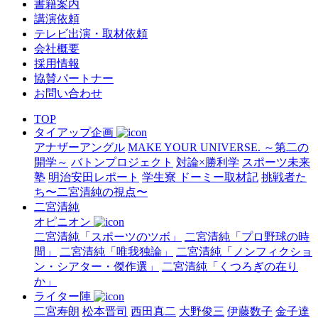
書籍案内
講演依頼
テレビ出演・取材依頼
会社概要
採用情報
協賛パートナー
お問い合わせ
TOP
タイアップ企画
アナザーアングル
MAKE YOUR UNIVERSE. ～第二の
開学～
バトンプロジェクト
対論×勝利学
スポーツ未来
塾
明治安田レポート
学生寮 ドーミー取材記
挑戦者た
ち〜二宮清純の視点〜
二宮清純
オピニオン
二宮清純「スポーツのツボ」
二宮清純「プロ野球の時
間」
二宮清純「唯我独論」
二宮清純「ノンフィクショ
ン・シアター・傑作選」
二宮清純「くつろぎの在り
か」
ライター陣
二宮寿朗
松本晋司
西田真二
大野俊三
伊藤数子
金子達