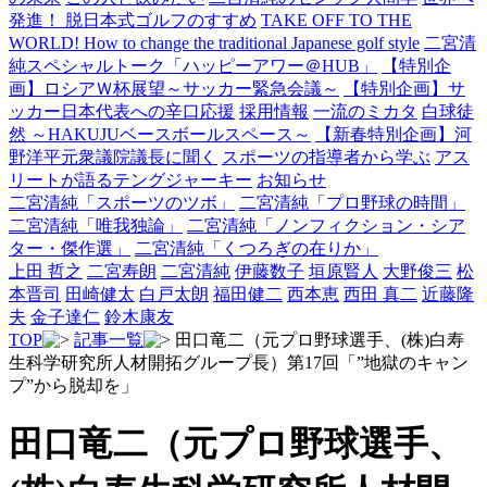
発進！ 脱日本式ゴルフのすすめ
TAKE OFF TO THE
WORLD! How to change the traditional Japanese golf style
二宮清
純スペシャルトーク「ハッピーアワー＠HUB」
【特別企
画】ロシアＷ杯展望～サッカー緊急会議～
【特別企画】サ
ッカー日本代表への辛口応援
採用情報
一流のミカタ
白球徒
然 ～HAKUJUベースボールスペース～
【新春特別企画】河
野洋平元衆議院議長に聞く
スポーツの指導者から学ぶ
アス
リートが語るテングジャーキー
お知らせ
二宮清純「スポーツのツボ」
二宮清純「プロ野球の時間」
二宮清純「唯我独論」
二宮清純「ノンフィクション・シア
ター・傑作選」
二宮清純「くつろぎの在りか」
上田 哲之
二宮寿朗
二宮清純
伊藤数子
垣原賢人
大野俊三
松
本晋司
田崎健太
白戸太朗
福田健二
西本恵
西田 真二
近藤隆
夫
金子達仁
鈴木康友
TOP
記事一覧
田口竜二（元プロ野球選手、(株)白寿
生科学研究所人材開拓グループ長）第17回「”地獄のキャン
プ”から脱却を」
田口竜二（元プロ野球選手、