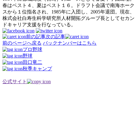
春はベスト４、夏はベスト１６。ドラフト会議で南海ホーク
スから１位指名され、1985年に入団し、2005年退団。現在、
株式会社白寿生科学研究所人材開拓グループ長としてセカン
ドキャリア支援を行なっている。
前の記事
次の記事
前のページへ戻る
バックナンバーはこちら
プロ野球
野球
田口竜二
秋季キャンプ
公式サイト