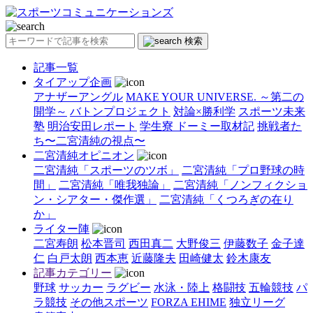
検索
記事一覧
タイアップ企画
アナザーアングル
MAKE YOUR UNIVERSE. ～第二の
開学～
バトンプロジェクト
対論×勝利学
スポーツ未来
塾
明治安田レポート
学生寮 ドーミー取材記
挑戦者た
ち〜二宮清純の視点〜
二宮清純オピニオン
二宮清純「スポーツのツボ」
二宮清純「プロ野球の時
間」
二宮清純「唯我独論」
二宮清純「ノンフィクショ
ン・シアター・傑作選」
二宮清純「くつろぎの在り
か」
ライター陣
二宮寿朗
松本晋司
西田真二
大野俊三
伊藤数子
金子達
仁
白戸太朗
西本恵
近藤隆夫
田崎健太
鈴木康友
記事カテゴリー
野球
サッカー
ラグビー
水泳・陸上
格闘技
五輪競技
パ
ラ競技
その他スポーツ
FORZA EHIME
独立リーグ