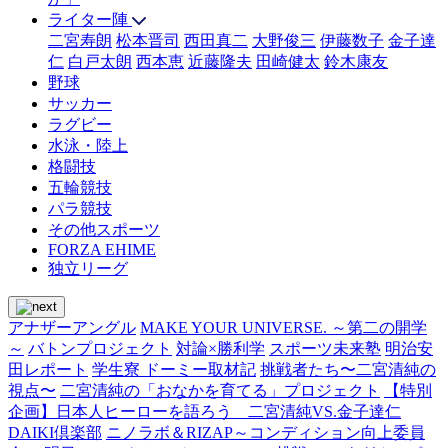
ライター陣
二宮寿朗
松本晋司
西田真二
大野俊三
伊藤数子
金子達
仁
白戸太朗
西本恵
近藤隆夫
田崎健太
鈴木康友
野球
サッカー
ラグビー
水泳・陸上
格闘技
五輪競技
パラ競技
その他スポーツ
FORZA EHIME
独立リーグ
アナザーアングル
MAKE YOUR UNIVERSE. ～第二の開学
～
バトンプロジェクト
対論×勝利学
スポーツ未来塾
明治安
田レポート
学生寮 ドーミー取材記
挑戦者たち〜二宮清純の
視点〜
二宮清純の「おなかを育てる」プロジェクト
【特別
企画】日本人ヒーローを語ろう 二宮清純VS.金子達仁
DAIKI倶楽部
ニノラボ＆RIZAP～コンディション向上委員