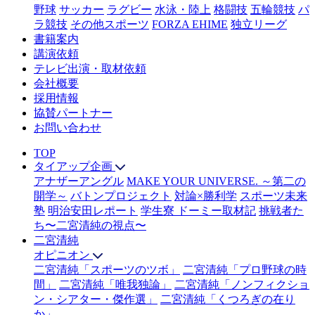
野球
サッカー
ラグビー
水泳・陸上
格闘技
五輪競技
パ
ラ競技
その他スポーツ
FORZA EHIME
独立リーグ
書籍案内
講演依頼
テレビ出演・取材依頼
会社概要
採用情報
協賛パートナー
お問い合わせ
TOP
タイアップ企画
アナザーアングル
MAKE YOUR UNIVERSE. ～第二の
開学～
バトンプロジェクト
対論×勝利学
スポーツ未来
塾
明治安田レポート
学生寮 ドーミー取材記
挑戦者た
ち〜二宮清純の視点〜
二宮清純
オピニオン
二宮清純「スポーツのツボ」
二宮清純「プロ野球の時
間」
二宮清純「唯我独論」
二宮清純「ノンフィクショ
ン・シアター・傑作選」
二宮清純「くつろぎの在り
か」