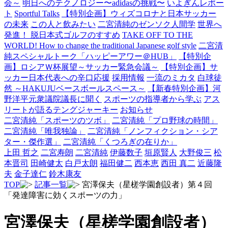
会～
明日へのテクノロジー〜adidasの挑戦〜
いよぎんレポー
ト
Sportful Talks
【特別企画】ウィズコロナと日本サッカー
の未来
この人と飲みたい
二宮清純のゼンソク人間学
世界へ
発進！ 脱日本式ゴルフのすすめ
TAKE OFF TO THE
WORLD! How to change the traditional Japanese golf style
二宮清
純スペシャルトーク「ハッピーアワー＠HUB」
【特別企
画】ロシアＷ杯展望～サッカー緊急会議～
【特別企画】サ
ッカー日本代表への辛口応援
採用情報
一流のミカタ
白球徒
然 ～HAKUJUベースボールスペース～
【新春特別企画】河
野洋平元衆議院議長に聞く
スポーツの指導者から学ぶ
アス
リートが語るテングジャーキー
お知らせ
二宮清純「スポーツのツボ」
二宮清純「プロ野球の時間」
二宮清純「唯我独論」
二宮清純「ノンフィクション・シア
ター・傑作選」
二宮清純「くつろぎの在りか」
上田 哲之
二宮寿朗
二宮清純
伊藤数子
垣原賢人
大野俊三
松
本晋司
田崎健太
白戸太朗
福田健二
西本恵
西田 真二
近藤隆
夫
金子達仁
鈴木康友
TOP
記事一覧
宮澤保夫（星槎学園創設者）第４回
「発達障害に効くスポーツの力」
宮澤保夫（星槎学園創設者）