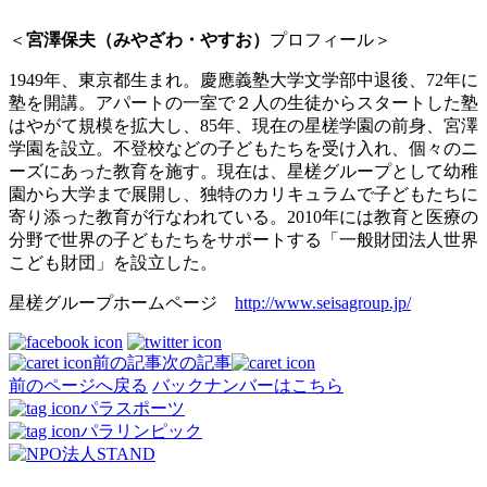
＜
宮澤保夫（みやざわ・やすお）
プロフィール＞
1949年、東京都生まれ。慶應義塾大学文学部中退後、72年に
塾を開講。アパートの一室で２人の生徒からスタートした塾
はやがて規模を拡大し、85年、現在の星槎学園の前身、宮澤
学園を設立。不登校などの子どもたちを受け入れ、個々のニ
ーズにあった教育を施す。現在は、星槎グループとして幼稚
園から大学まで展開し、独特のカリキュラムで子どもたちに
寄り添った教育が行なわれている。2010年には教育と医療の
分野で世界の子どもたちをサポートする「一般財団法人世界
こども財団」を設立した。
星槎グループホームページ
http://www.seisagroup.jp/
前の記事
次の記事
前のページへ戻る
バックナンバーはこちら
パラスポーツ
パラリンピック