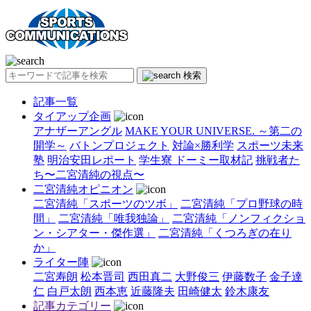
検索
記事一覧
タイアップ企画
アナザーアングル
MAKE YOUR UNIVERSE. ～第二の
開学～
バトンプロジェクト
対論×勝利学
スポーツ未来
塾
明治安田レポート
学生寮 ドーミー取材記
挑戦者た
ち〜二宮清純の視点〜
二宮清純オピニオン
二宮清純「スポーツのツボ」
二宮清純「プロ野球の時
間」
二宮清純「唯我独論」
二宮清純「ノンフィクショ
ン・シアター・傑作選」
二宮清純「くつろぎの在り
か」
ライター陣
二宮寿朗
松本晋司
西田真二
大野俊三
伊藤数子
金子達
仁
白戸太朗
西本恵
近藤隆夫
田崎健太
鈴木康友
記事カテゴリー