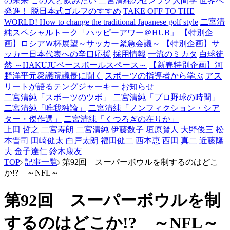
の未来
この人と飲みたい
二宮清純のゼンソク人間学
世界へ
発進！ 脱日本式ゴルフのすすめ
TAKE OFF TO THE
WORLD! How to change the traditional Japanese golf style
二宮清
純スペシャルトーク「ハッピーアワー＠HUB」
【特別企
画】ロシアＷ杯展望～サッカー緊急会議～
【特別企画】サ
ッカー日本代表への辛口応援
採用情報
一流のミカタ
白球徒
然 ～HAKUJUベースボールスペース～
【新春特別企画】河
野洋平元衆議院議長に聞く
スポーツの指導者から学ぶ
アス
リートが語るテングジャーキー
お知らせ
二宮清純「スポーツのツボ」
二宮清純「プロ野球の時間」
二宮清純「唯我独論」
二宮清純「ノンフィクション・シア
ター・傑作選」
二宮清純「くつろぎの在りか」
上田 哲之
二宮寿朗
二宮清純
伊藤数子
垣原賢人
大野俊三
松
本晋司
田崎健太
白戸太朗
福田健二
西本恵
西田 真二
近藤隆
夫
金子達仁
鈴木康友
TOP
記事一覧
第92回 スーパーボウルを制するのはどこ
か!? ～NFL～
第92回 スーパーボウルを制
するのはどこか!? ～NFL～