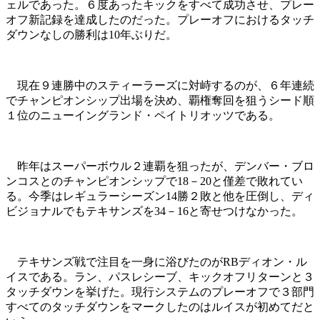
ェルであった。６度あったキックをすべて成功させ、プレー
オフ新記録を達成したのだった。プレーオフにおけるタッチ
ダウンなしの勝利は10年ぶりだ。
現在９連勝中のスティーラーズに対峙するのが、６年連続
でチャンピオンシップ出場を決め、覇権奪回を狙うシード順
１位のニューイングランド・ペイトリオッツである。
昨年はスーパーボウル２連覇を狙ったが、デンバー・ブロ
ンコスとのチャンピオンシップで18－20と僅差で敗れてい
る。今季はレギュラーシーズン14勝２敗と他を圧倒し、ディ
ビジョナルでもテキサンズを34－16と寄せつけなかった。
テキサンズ戦で注目を一身に浴びたのがRBディオン・ル
イスである。ラン、パスレシーブ、キックオフリターンと３
タッチダウンを挙げた。現行システムのプレーオフで３部門
すべてのタッチダウンをマークしたのはルイスが初めてだと