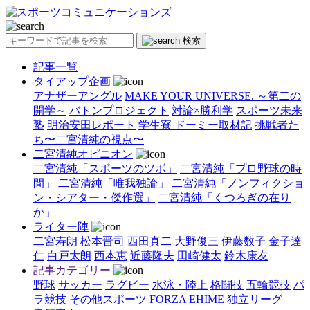
検索
記事一覧
タイアップ企画
アナザーアングル
MAKE YOUR UNIVERSE. ～第二の
開学～
バトンプロジェクト
対論×勝利学
スポーツ未来
塾
明治安田レポート
学生寮 ドーミー取材記
挑戦者た
ち〜二宮清純の視点〜
二宮清純オピニオン
二宮清純「スポーツのツボ」
二宮清純「プロ野球の時
間」
二宮清純「唯我独論」
二宮清純「ノンフィクショ
ン・シアター・傑作選」
二宮清純「くつろぎの在り
か」
ライター陣
二宮寿朗
松本晋司
西田真二
大野俊三
伊藤数子
金子達
仁
白戸太朗
西本恵
近藤隆夫
田崎健太
鈴木康友
記事カテゴリー
野球
サッカー
ラグビー
水泳・陸上
格闘技
五輪競技
パ
ラ競技
その他スポーツ
FORZA EHIME
独立リーグ