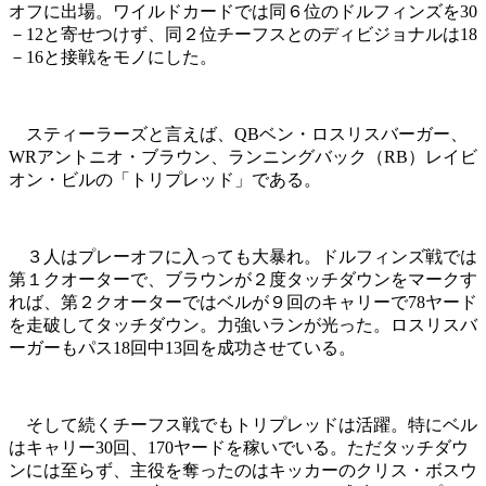
オフに出場。ワイルドカードでは同６位のドルフィンズを30
－12と寄せつけず、同２位チーフスとのディビジョナルは18
－16と接戦をモノにした。
スティーラーズと言えば、QBベン・ロスリスバーガー、
WRアントニオ・ブラウン、ランニングバック（RB）レイビ
オン・ビルの「トリプレッド」である。
３人はプレーオフに入っても大暴れ。ドルフィンズ戦では
第１クオーターで、ブラウンが２度タッチダウンをマークす
れば、第２クオーターではベルが９回のキャリーで78ヤード
を走破してタッチダウン。力強いランが光った。ロスリスバ
ーガーもパス18回中13回を成功させている。
そして続くチーフス戦でもトリプレッドは活躍。特にベル
はキャリー30回、170ヤードを稼いでいる。ただタッチダウ
ンには至らず、主役を奪ったのはキッカーのクリス・ボスウ