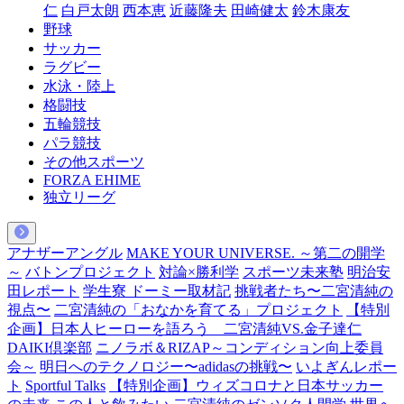
仁
白戸太朗
西本恵
近藤隆夫
田崎健太
鈴木康友
野球
サッカー
ラグビー
水泳・陸上
格闘技
五輪競技
パラ競技
その他スポーツ
FORZA EHIME
独立リーグ
アナザーアングル
MAKE YOUR UNIVERSE. ～第二の開学
～
バトンプロジェクト
対論×勝利学
スポーツ未来塾
明治安
田レポート
学生寮 ドーミー取材記
挑戦者たち〜二宮清純の
視点〜
二宮清純の「おなかを育てる」プロジェクト
【特別
企画】日本人ヒーローを語ろう 二宮清純VS.金子達仁
DAIKI倶楽部
ニノラボ＆RIZAP～コンディション向上委員
会～
明日へのテクノロジー〜adidasの挑戦〜
いよぎんレポー
ト
Sportful Talks
【特別企画】ウィズコロナと日本サッカー