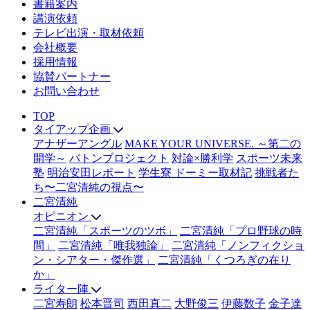
書籍案内
講演依頼
テレビ出演・取材依頼
会社概要
採用情報
協賛パートナー
お問い合わせ
TOP
タイアップ企画
アナザーアングル
MAKE YOUR UNIVERSE. ～第二の
開学～
バトンプロジェクト
対論×勝利学
スポーツ未来
塾
明治安田レポート
学生寮 ドーミー取材記
挑戦者た
ち〜二宮清純の視点〜
二宮清純
オピニオン
二宮清純「スポーツのツボ」
二宮清純「プロ野球の時
間」
二宮清純「唯我独論」
二宮清純「ノンフィクショ
ン・シアター・傑作選」
二宮清純「くつろぎの在り
か」
ライター陣
二宮寿朗
松本晋司
西田真二
大野俊三
伊藤数子
金子達