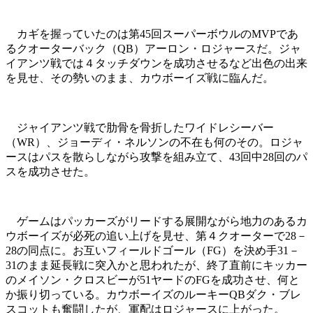
カギを握っていたのは第45回スーパーボウルのMVPであ
るクオーターバック（QB）アーロン・ロジャースだ。ジャ
イアンツ戦では４タッチダウンを成功させるなど出色の出来
を見せ、その勢いのまま、カウボーイズ戦に臨んだ。
ジャイアンツ戦で肋骨を骨折したワイドレシーバー
（WR）、ジョーディ・ネルソンの不在も何のその。ロジャ
ースはパスを散らしながら攻撃を組み立て、43回中28回のパ
スを成功させた。
ゲームはパッカーズがリードする展開ながら地力のあるカ
ウボーイズが必死の追い上げを見せ、第４クオーターで28－
28の同点に。お互いフィールドゴール（FG）を決め手31－
31のまま延長戦に突入かと思われたが、終了直前にキッカー
のメイソン・クロスビーが51ヤードのFGを成功させ、何と
か振り切っている。カウボーイズのルーキーQBダク・ブレ
スコットも奮闘したが、軍配はロジャースに上がった。