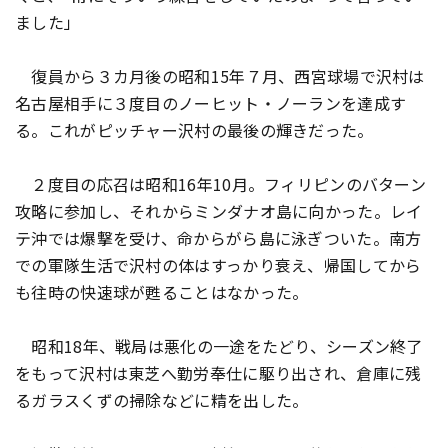
ました」
復員から３カ月後の昭和15年７月、西宮球場で沢村は
名古屋相手に３度目のノーヒット・ノーランを達成す
る。これがピッチャー沢村の最後の輝きだった。
２度目の応召は昭和16年10月。フィリピンのバターン
攻略に参加し、それからミンダナオ島に向かった。レイ
テ沖では爆撃を受け、命からがら島に泳ぎついた。南方
での軍隊生活で沢村の体はすっかり衰え、帰国してから
も往時の快速球が甦ることはなかった。
昭和18年、戦局は悪化の一途をたどり、シーズン終了
をもって沢村は東芝へ勤労奉仕に駆り出され、倉庫に残
るガラスくずの掃除などに精を出した。