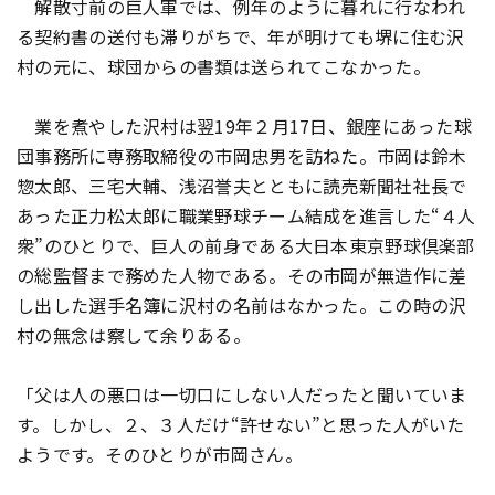
解散寸前の巨人軍では、例年のように暮れに行なわれ
る契約書の送付も滞りがちで、年が明けても堺に住む沢
村の元に、球団からの書類は送られてこなかった。
業を煮やした沢村は翌19年２月17日、銀座にあった球
団事務所に専務取締役の市岡忠男を訪ねた。市岡は鈴木
惣太郎、三宅大輔、浅沼誉夫とともに読売新聞社社長で
あった正力松太郎に職業野球チーム結成を進言した“４人
衆”のひとりで、巨人の前身である大日本東京野球倶楽部
の総監督まで務めた人物である。その市岡が無造作に差
し出した選手名簿に沢村の名前はなかった。この時の沢
村の無念は察して余りある。
「父は人の悪口は一切口にしない人だったと聞いていま
す。しかし、２、３人だけ“許せない”と思った人がいた
ようです。そのひとりが市岡さん。