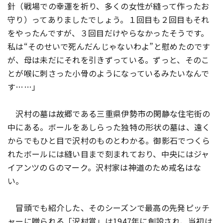
針（戦場での幸運を祈り、多くの女性が縫って作ったお
守り）ってありましたでしょう。１回目も２回目もそれ
をやったんですが、３回目だけやらなかったそうです。
私は“そのせいで死んだんじゃないわよ”と慰めたのです
が、母は未だにそれを引きずっている。ずっと、そのこ
とが喉に刺さった小骨のようになっているみたいなんで
す……」
沢村の墓は故郷である三重県伊勢市の閑静な住宅街の
中にある。ボールをあしらった独特の形状の墓は、遠く
からでもひと目で沢村のものとわかる。御影石でつくら
れたボールには縫い目まで刻まれており、中央にはジャ
イアンツのＧのマーク。沢村家は神道のため戒名はな
い。
冒頭でも紹介した、そのシーズンで最高の先発ピッチ
ャーに贈られる「沢村賞」は1947年に創設され、当初は