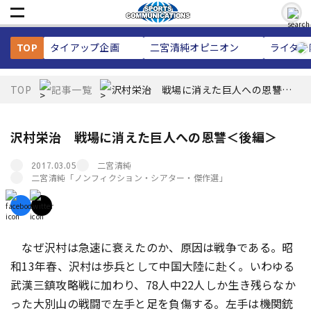
TOP
タイアップ企画
二宮清純
オピニオン
ライター
TOP
記事一覧
沢村栄治 戦場に消えた巨人への恩讐＜
後編＞
沢村栄治 戦場に消えた巨人への恩讐＜後編＞
二宮清純
2017.03.05
二宮清純「ノンフィクション・シアター・傑作選」
なぜ沢村は急速に衰えたのか、原因は戦争である。昭
和13年春、沢村は歩兵として中国大陸に赴く。いわゆる
武漢三鎮攻略戦に加わり、78人中22人しか生き残らなか
った大別山の戦闘で左手と足を負傷する。左手は機関銃