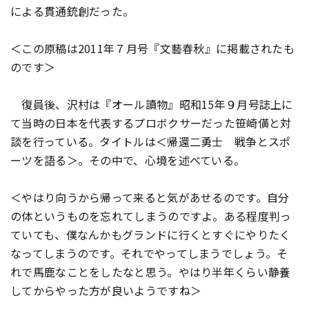
による貫通銃創だった。
＜この原稿は2011年７月号『文藝春秋』に掲載されたも
のです＞
復員後、沢村は『オール讀物』昭和15年９月号誌上に
て当時の日本を代表するプロボクサーだった笹崎僙と対
談を行っている。タイトルは＜帰還二勇士 戦争とスポ
ーツを語る＞。その中で、心境を述べている。
＜やはり向うから帰って来ると気があせるのです。自分
の体というものを忘れてしまうのですよ。ある程度判っ
ていても、僕なんかもグランドに行くとすぐにやりたく
なってしまうのです。それでやってしまうでしょう。そ
れで馬鹿なことをしたなと思う。やはり半年くらい静養
してからやった方が良いようですね＞