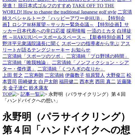
発進！ 脱日本式ゴルフのすすめ
TAKE OFF TO THE
WORLD! How to change the traditional Japanese golf style
二宮清
純スペシャルトーク「ハッピーアワー＠HUB」
【特別企
画】ロシアＷ杯展望～サッカー緊急会議～
【特別企画】サ
ッカー日本代表への辛口応援
採用情報
一流のミカタ
白球徒
然 ～HAKUJUベースボールスペース～
【新春特別企画】河
野洋平元衆議院議長に聞く
スポーツの指導者から学ぶ
アス
リートが語るテングジャーキー
お知らせ
二宮清純「スポーツのツボ」
二宮清純「プロ野球の時間」
二宮清純「唯我独論」
二宮清純「ノンフィクション・シア
ター・傑作選」
二宮清純「くつろぎの在りか」
上田 哲之
二宮寿朗
二宮清純
伊藤数子
垣原賢人
大野俊三
松
本晋司
田崎健太
白戸太朗
福田健二
西本恵
西田 真二
近藤隆
夫
金子達仁
鈴木康友
TOP
記事一覧
永野明（パラサイクリング）第４回
「ハンドバイクへの想い」
永野明（パラサイクリング）
第４回「ハンドバイクへの想