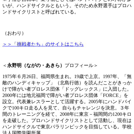
いが、ハンドサイクルともいう。そのため永野選手はプロハ
ンドサイクリストと呼ばれている。
（おわり）
＞＞「挑戦者たち」のサイトはこちら
＜
永野明（ながの・あきら）
プロフィール＞
1975年６月26日、福岡県生まれ。19歳で上京。1997年、「無
敵のハンディキャップ」（北島行徳）を読んだことがきっか
けで障がい者プロレス団体「ドッグレックス」に入団した。
2000年には地元福岡で障がい者プロレス団体「FORCE」を
設立。代表兼レスラーとして活躍する。2005年にハンドバイ
クで100キロ走る人を見て、自らもチャレンジを決意。３年
間のトレーニングを経て、2008年に東京－福岡間の1200キロ
を走破した。プロハンドサイクリストとして活動し、現在は
ハンドサイクルで東京パラリンピックを目指している。学校
法人国際学園所属。