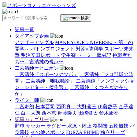
検索
記事一覧
タイアップ企画
アナザーアングル
MAKE YOUR UNIVERSE. ～第二の
開学～
バトンプロジェクト
対論×勝利学
スポーツ未来
塾
明治安田レポート
学生寮 ドーミー取材記
挑戦者た
ち〜二宮清純の視点〜
二宮清純オピニオン
二宮清純「スポーツのツボ」
二宮清純「プロ野球の時
間」
二宮清純「唯我独論」
二宮清純「ノンフィクショ
ン・シアター・傑作選」
二宮清純「くつろぎの在り
か」
ライター陣
二宮寿朗
松本晋司
西田真二
大野俊三
伊藤数子
金子達
仁
白戸太朗
西本恵
近藤隆夫
田崎健太
鈴木康友
記事カテゴリー
野球
サッカー
ラグビー
水泳・陸上
格闘技
五輪競技
パ
ラ競技
その他スポーツ
FORZA EHIME
独立リーグ