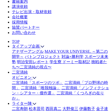
書籍案内
講演依頼
テレビ出演・取材依頼
会社概要
採用情報
協賛パートナー
お問い合わせ
TOP
タイアップ企画
アナザーアングル
MAKE YOUR UNIVERSE. ～第二の
開学～
バトンプロジェクト
対論×勝利学
スポーツ未来
塾
明治安田レポート
学生寮 ドーミー取材記
挑戦者た
ち〜二宮清純の視点〜
二宮清純
オピニオン
二宮清純「スポーツのツボ」
二宮清純「プロ野球の時
間」
二宮清純「唯我独論」
二宮清純「ノンフィクショ
ン・シアター・傑作選」
二宮清純「くつろぎの在り
か」
ライター陣
二宮寿朗
松本晋司
西田真二
大野俊三
伊藤数子
金子達