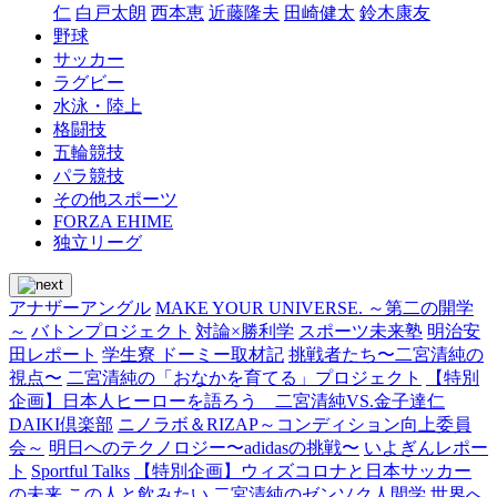
仁
白戸太朗
西本恵
近藤隆夫
田崎健太
鈴木康友
野球
サッカー
ラグビー
水泳・陸上
格闘技
五輪競技
パラ競技
その他スポーツ
FORZA EHIME
独立リーグ
アナザーアングル
MAKE YOUR UNIVERSE. ～第二の開学
～
バトンプロジェクト
対論×勝利学
スポーツ未来塾
明治安
田レポート
学生寮 ドーミー取材記
挑戦者たち〜二宮清純の
視点〜
二宮清純の「おなかを育てる」プロジェクト
【特別
企画】日本人ヒーローを語ろう 二宮清純VS.金子達仁
DAIKI倶楽部
ニノラボ＆RIZAP～コンディション向上委員
会～
明日へのテクノロジー〜adidasの挑戦〜
いよぎんレポー
ト
Sportful Talks
【特別企画】ウィズコロナと日本サッカー
の未来
この人と飲みたい
二宮清純のゼンソク人間学
世界へ