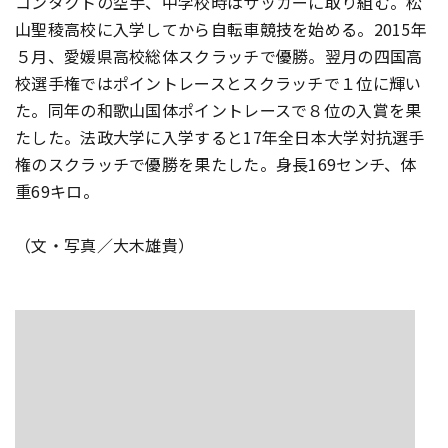
コンタクトの空手、中学校時はサッカーに取り組む。松
山聖稜高校に入学してから自転車競技を始める。2015年
５月、愛媛県高校総体スクラッチで優勝。翌月の四国高
校選手権ではポイントレースとスクラッチで１位に輝い
た。同年の和歌山国体ポイントレースで８位の入賞を果
たした。法政大学に入学すると17年全日本大学対抗選手
権のスクラッチで優勝を果たした。身長169センチ、体
重69キロ。
（文・写真／大木雄貴）