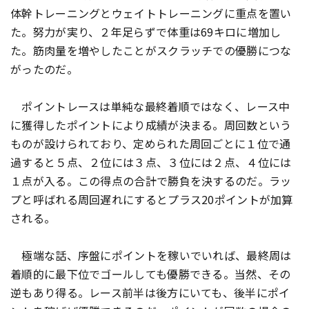
体幹トレーニングとウェイトトレーニングに重点を置い
た。努力が実り、２年足らずで体重は69キロに増加し
た。筋肉量を増やしたことがスクラッチでの優勝につな
がったのだ。
ポイントレースは単純な最終着順ではなく、レース中
に獲得したポイントにより成績が決まる。周回数という
ものが設けられており、定められた周回ごとに１位で通
過すると５点、２位には３点、３位には２点、４位には
１点が入る。この得点の合計で勝負を決するのだ。ラッ
プと呼ばれる周回遅れにするとプラス20ポイントが加算
される。
極端な話、序盤にポイントを稼いでいれば、最終周は
着順的に最下位でゴールしても優勝できる。当然、その
逆もあり得る。レース前半は後方にいても、後半にポイ