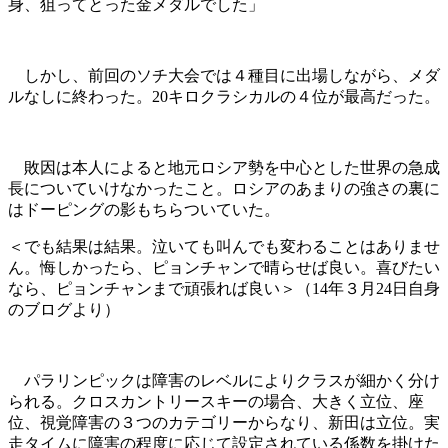
身、狙ってとった金メダルでした」
しかし、前回のソチ大会では４種目に出場しながら、メダ
ルなしに終わった。20キロクラシカルの４位が最高だった。
敗因は本人によると地元ロシア勢を中心とした世界の急成
長についていけなかったこと。ロシアのあまりの強さの裏に
はドーピングの影もちらついていた。
＜でも結果は結果。泣いても叫んでも変わることはありませ
ん。悔しかったら、ピョンチャンで晴らせば良い。喜びたい
なら、ピョンチャンまで頑張れば良い＞（14年３月24日自身
のブログより）
パラリンピックは障害のレベルによりクラスが細かく分け
られる。クロスカントリースキーの場合、大きく立位、座
位、視覚障害の３つのカテゴリーからなり、新田は立位。実
走タイムに障害の程度に応じて設定されている係数を掛けた