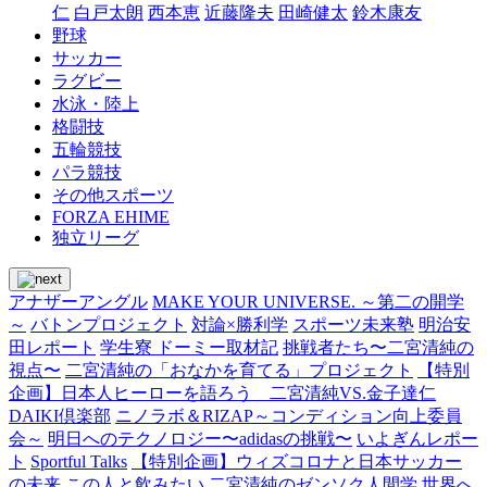
仁
白戸太朗
西本恵
近藤隆夫
田崎健太
鈴木康友
野球
サッカー
ラグビー
水泳・陸上
格闘技
五輪競技
パラ競技
その他スポーツ
FORZA EHIME
独立リーグ
アナザーアングル
MAKE YOUR UNIVERSE. ～第二の開学
～
バトンプロジェクト
対論×勝利学
スポーツ未来塾
明治安
田レポート
学生寮 ドーミー取材記
挑戦者たち〜二宮清純の
視点〜
二宮清純の「おなかを育てる」プロジェクト
【特別
企画】日本人ヒーローを語ろう 二宮清純VS.金子達仁
DAIKI倶楽部
ニノラボ＆RIZAP～コンディション向上委員
会～
明日へのテクノロジー〜adidasの挑戦〜
いよぎんレポー
ト
Sportful Talks
【特別企画】ウィズコロナと日本サッカー
の未来
この人と飲みたい
二宮清純のゼンソク人間学
世界へ