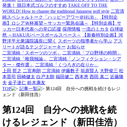
発進！ 脱日本式ゴルフのすすめ
TAKE OFF TO THE
WORLD! How to change the traditional Japanese golf style
二宮清
純スペシャルトーク「ハッピーアワー＠HUB」
【特別企
画】ロシアＷ杯展望～サッカー緊急会議～
【特別企画】サ
ッカー日本代表への辛口応援
採用情報
一流のミカタ
白球徒
然 ～HAKUJUベースボールスペース～
【新春特別企画】河
野洋平元衆議院議長に聞く
スポーツの指導者から学ぶ
アス
リートが語るテングジャーキー
お知らせ
二宮清純「スポーツのツボ」
二宮清純「プロ野球の時間」
二宮清純「唯我独論」
二宮清純「ノンフィクション・シア
ター・傑作選」
二宮清純「くつろぎの在りか」
上田 哲之
二宮寿朗
二宮清純
伊藤数子
垣原賢人
大野俊三
松
本晋司
田崎健太
白戸太朗
福田健二
西本恵
西田 真二
近藤隆
夫
金子達仁
鈴木康友
TOP
記事一覧
第124回 自分への挑戦を続けるレジ
ェンド（新田佳浩）
第124回 自分への挑戦を続
けるレジェンド（新田佳浩）