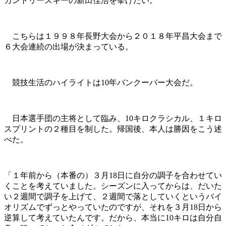
カントリースキーの新田佳浩を挙げたい。
こちらは１９９８年長野大会から２０１８年平昌大会まで
６大会連続の出場が決まっている。
競技生活のハイライトは10年バンクーバー大会だ。
日本選手団の主将として臨み、10キロクラシカル、１キロ
スプリントの２種目を制した。帰国後、本人は勝因をこう述
べた。
「１年前から（本番の）３月18日に自分の調子を合わせてい
くことを考えていました。シーズンに入ってからは、だいた
い２週間で調子を上げて、２週間で落としていくというバイ
オリズムでずっとやっていたのですが、それを３月18日から
逆算して考えていたんです。だから、本当に10キロは自分自