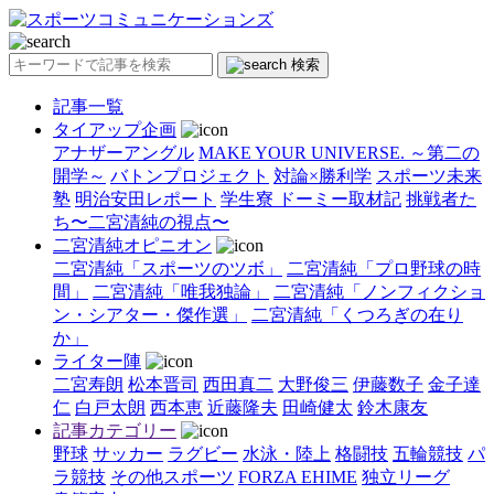
検索
記事一覧
タイアップ企画
アナザーアングル
MAKE YOUR UNIVERSE. ～第二の
開学～
バトンプロジェクト
対論×勝利学
スポーツ未来
塾
明治安田レポート
学生寮 ドーミー取材記
挑戦者た
ち〜二宮清純の視点〜
二宮清純オピニオン
二宮清純「スポーツのツボ」
二宮清純「プロ野球の時
間」
二宮清純「唯我独論」
二宮清純「ノンフィクショ
ン・シアター・傑作選」
二宮清純「くつろぎの在り
か」
ライター陣
二宮寿朗
松本晋司
西田真二
大野俊三
伊藤数子
金子達
仁
白戸太朗
西本恵
近藤隆夫
田崎健太
鈴木康友
記事カテゴリー
野球
サッカー
ラグビー
水泳・陸上
格闘技
五輪競技
パ
ラ競技
その他スポーツ
FORZA EHIME
独立リーグ