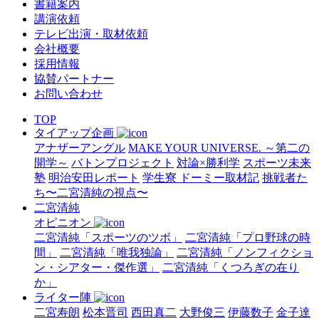
書籍案内
講演依頼
テレビ出演・取材依頼
会社概要
採用情報
協賛パートナー
お問い合わせ
TOP
タイアップ企画
アナザーアングル
MAKE YOUR UNIVERSE. ～第二の
開学～
バトンプロジェクト
対論×勝利学
スポーツ未来
塾
明治安田レポート
学生寮 ドーミー取材記
挑戦者た
ち〜二宮清純の視点〜
二宮清純
オピニオン
二宮清純「スポーツのツボ」
二宮清純「プロ野球の時
間」
二宮清純「唯我独論」
二宮清純「ノンフィクショ
ン・シアター・傑作選」
二宮清純「くつろぎの在り
か」
ライター陣
二宮寿朗
松本晋司
西田真二
大野俊三
伊藤数子
金子達