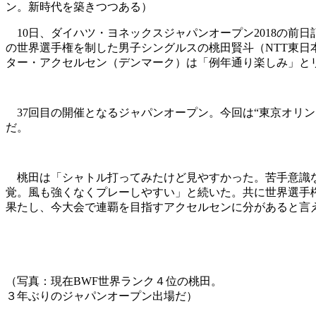
ン。新時代を築きつつある）
10日、ダイハツ・ヨネックスジャパンオープン2018の前
の世界選手権を制した男子シングルスの桃田賢斗（NTT東日
ター・アクセルセン（デンマーク）は「例年通り楽しみ」と
37回目の開催となるジャパンオープン。今回は“東京オリ
だ。
桃田は「シャトル打ってみたけど見やすかった。苦手意識な
覚。風も強くなくプレーしやすい」と続いた。共に世界選手
果たし、今大会で連覇を目指すアクセルセンに分があると言
（写真：現在BWF世界ランク４位の桃田。
３年ぶりのジャパンオープン出場だ）