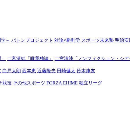
の開学～
バトンプロジェクト
対論×勝利学
スポーツ未来塾
明治安
間」
二宮清純「唯我独論」
二宮清純「ノンフィクション・シア
仁
白戸太朗
西本恵
近藤隆夫
田崎健太
鈴木康友
ラ競技
その他スポーツ
FORZA EHIME
独立リーグ