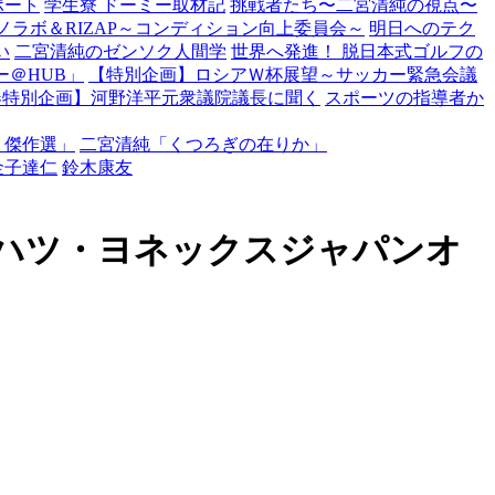
ポート
学生寮 ドーミー取材記
挑戦者たち〜二宮清純の視点〜
ノラボ＆RIZAP～コンディション向上委員会～
明日へのテク
い
二宮清純のゼンソク人間学
世界へ発進！ 脱日本式ゴルフの
＠HUB」
【特別企画】ロシアＷ杯展望～サッカー緊急会議
春特別企画】河野洋平元衆議院議長に聞く
スポーツの指導者か
・傑作選」
二宮清純「くつろぎの在りか」
金子達仁
鈴木康友
ハツ・ヨネックスジャパンオ