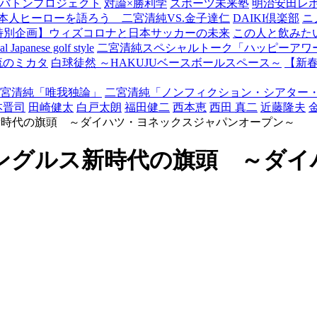
バトンプロジェクト
対論×勝利学
スポーツ未来塾
明治安田レ
本人ヒーローを語ろう 二宮清純VS.金子達仁
DAIKI倶楽部
ニ
特別企画】ウィズコロナと日本サッカーの未来
この人と飲みた
Japanese golf style
二宮清純スペシャルトーク「ハッピーアワー
流のミカタ
白球徒然 ～HAKUJUベースボールスペース～
【新
宮清純「唯我独論」
二宮清純「ノンフィクション・シアター
本晋司
田崎健太
白戸太朗
福田健二
西本恵
西田 真二
近藤隆夫
新時代の旗頭 ～ダイハツ・ヨネックスジャパンオープン～
ングルス新時代の旗頭 ～ダイ