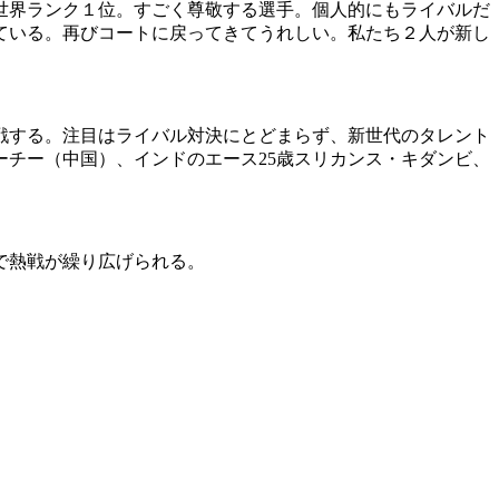
世界ランク１位。すごく尊敬する選手。個人的にもライバルだ
ている。再びコートに戻ってきてうれしい。私たち２人が新し
戦する。注目はライバル対決にとどまらず、新世代のタレント
ーチー（中国）、インドのエース25歳スリカンス・キダンビ、
布で熱戦が繰り広げられる。