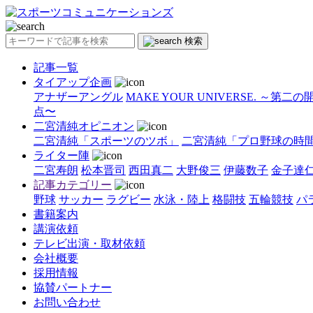
検索
記事一覧
タイアップ企画
アナザーアングル
MAKE YOUR UNIVERSE. ～第二
点〜
二宮清純オピニオン
二宮清純「スポーツのツボ」
二宮清純「プロ野球の時
ライター陣
二宮寿朗
松本晋司
西田真二
大野俊三
伊藤数子
金子達
記事カテゴリー
野球
サッカー
ラグビー
水泳・陸上
格闘技
五輪競技
パ
書籍案内
講演依頼
テレビ出演・取材依頼
会社概要
採用情報
協賛パートナー
お問い合わせ