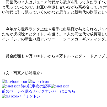
同世代の２人はジュニア時代から凌ぎを削ってきたライバル
と思っているので、お互い刺激し合いながら高め合っていけ
い時代に引っ張っていくのかなと思う」と新時代の旗頭とし
今年から世界ランク上位32選手に出場権が与えられるジャ
たちが虎視眈々とタイトルを狙う。２人の同世代で成長著しい
インドシアの新生21歳アンソニー・シニスカ・ギンティング
賞金総額も32万5000ドルから70万ドルへとグレードアッ
（文・写真／杉浦泰介）
前の記事
次の記事
前のページへ戻る
バックナンバーはこちら
バドミントン