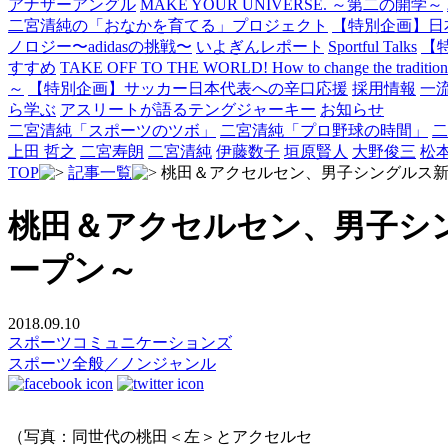
アナザーアングル
MAKE YOUR UNIVERSE. ～第二の開学～
二宮清純の「おなかを育てる」プロジェクト
【特別企画】日
ノロジー〜adidasの挑戦〜
いよぎんレポート
Sportful Talks
【
すすめ
TAKE OFF TO THE WORLD! How to change the traditional 
～
【特別企画】サッカー日本代表への辛口応援
採用情報
一
ら学ぶ
アスリートが語るテングジャーキー
お知らせ
二宮清純「スポーツのツボ」
二宮清純「プロ野球の時間」
二
上田 哲之
二宮寿朗
二宮清純
伊藤数子
垣原賢人
大野俊三
松
TOP
記事一覧
桃田＆アクセルセン、男子シングルス
桃田＆アクセルセン、男子シ
ープン～
2018.09.10
スポーツコミュニケーションズ
スポーツ全般／ノンジャンル
（写真：同世代の桃田＜左＞とアクセルセ