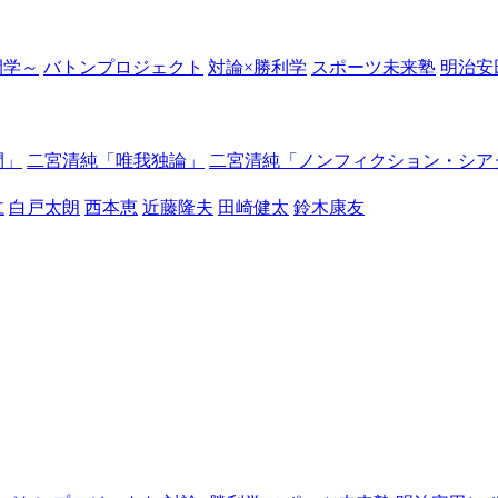
の開学～
バトンプロジェクト
対論×勝利学
スポーツ未来塾
明治安
間」
二宮清純「唯我独論」
二宮清純「ノンフィクション・シア
仁
白戸太朗
西本恵
近藤隆夫
田崎健太
鈴木康友