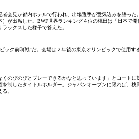
日記者会見が都内ホテルで行われ、出場選手が意気込みを語っ
本）が出席した。BWF世界ランキング４位の桃田は「日本で
リラックスした様子で答えた。
ンピック前哨戦”だ。会場は２年後の東京オリンピックで使用す
くのびのびとプレーできるかなと思っています」とコートに
権を制したタイトルホルダー。ジャパンオープンに限れば、桃
える。