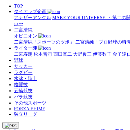
TOP
タイアップ企画
アナザーアングル
MAKE YOUR UNIVERSE. ～第二
点〜
二宮清純
オピニオン
二宮清純「スポーツのツボ」
二宮清純「プロ野球の時
ライター陣
二宮寿朗
松本晋司
西田真二
大野俊三
伊藤数子
金子達
野球
サッカー
ラグビー
水泳・陸上
格闘技
五輪競技
パラ競技
その他スポーツ
FORZA EHIME
独立リーグ