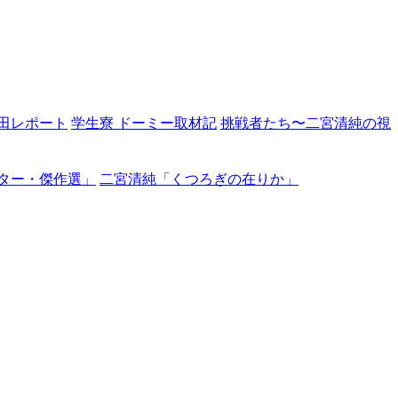
田レポート
学生寮 ドーミー取材記
挑戦者たち〜二宮清純の視
ター・傑作選」
二宮清純「くつろぎの在りか」