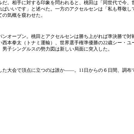
だ。相手に対する印象を問われると、桃田は「同世代で今、
ればいいです」と述べた。一方のアクセルセンは「私も尊敬し
ての気概を窺わせた。
パンオープン。桃田とアクセルセンは勝ち上がれば準決勝で対
西本拳太（トナミ運輸）、世界選手権準優勝の22歳シー・ユ
。男子シングルスの勢力図は新しい局面に突入した。
プした大会で頂点に立つのは誰か――。11日からの６日間、調