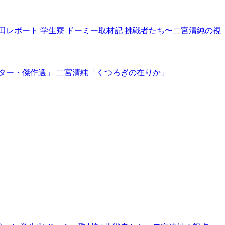
田レポート
学生寮 ドーミー取材記
挑戦者たち〜二宮清純の視
ター・傑作選」
二宮清純「くつろぎの在りか」