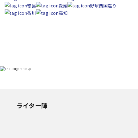
徳島
愛媛
野球西国巡り
香川
高知
ライター陣