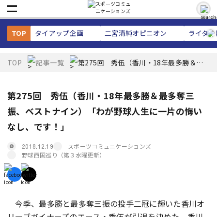
TOP
タイアップ企画
二宮清純
オピニオン
ライター
TOP
記事一覧
第275回 秀伍（香川・18年最多勝＆最
多奪三振、ベストナイン）「わが野球人
生に一片の悔いなし、です！」
第275回 秀伍（香川・18年最多勝＆最多奪三
振、ベストナイン）「わが野球人生に一片の悔い
なし、です！」
スポーツコミュニケーションズ
2018.12.19
野球西国巡り（第３水曜更新）
今季、最多勝と最多奪三振の投手二冠に輝いた香川オ
リーブガイナーズのエース・秀伍が引退を決めた。香川