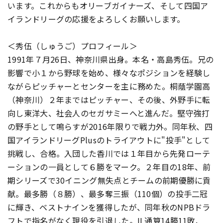
います。これからもオリーブガイナーズ、そして四国ア
イランドリーグの応援をよろしくお願いします。
＜秀伍（しゅうご）プロフィール＞
1991年７月26日、神奈川県出身。本名・高島秀伍。兄の
影響で小１から野球を始め、様々なポジションを経験し
ながらピッチャーとセンターを主に務めた。桐蔭学園高
（神奈川）２年まではピッチャー、その後、外野手に転
向し東洋大、社会人のセガサミーへと進んだ。堅守強打
の野手として鳴らすが2016年限りで戦力外。同年秋、四
国アイランドリーグPlusのトライアウトに"投手"として
挑戦し、合格。入団した香川では１年目から先発ローテ
ーションの一員として６勝をマーク。２年目の18年、前
期シリーズで30イニング無失点とチームの前期優勝に貢
献。最多勝（８勝）、最多奪三振（110個）の投手二冠
に輝き、ベストナインを獲得したが、同年秋のNPBドラ
フトで指名がなく現役を引退した。IL通算14勝11敗、