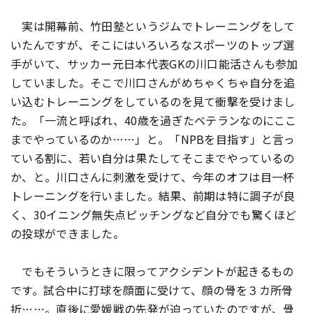
実は開幕前、竹田塾というジムでトレーニングをして
いたんですが、そこにはいろいろなスポーツのトップ選
手がいて、サッカー元日本代表GKの川口能活さんも参加
していました。そこで川口さんがめちゃくちゃ自分を追
い込むトレーニングをしているのを見て衝撃を受けまし
た。「一流と呼ばれ、40歳を過ぎたベテランなのにここ
までやっているのか……」と。「NPBを目指す」と言っ
ている割に、若い自分は果たしてそこまでやっているの
か、と。川口さんに刺激を受けて、今年のオフは目一杯
トレーニングを行いました。結果、前期は特に調子が良
く、30イニング無失点ピッチングなど自分でも驚くほど
の投球ができました。
でもそういうときに限ってアクシデントが起きるもの
です。試合中に打球を顔面に受けて、顔の骨を３カ所骨
折……。直後に愛媛戦の先発が迫っていたのですが、骨