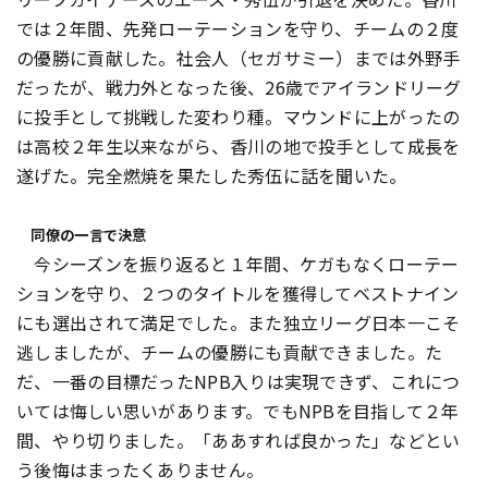
では２年間、先発ローテーションを守り、チームの２度
の優勝に貢献した。社会人（セガサミー）までは外野手
だったが、戦力外となった後、26歳でアイランドリーグ
に投手として挑戦した変わり種。マウンドに上がったの
は高校２年生以来ながら、香川の地で投手として成長を
遂げた。完全燃焼を果たした秀伍に話を聞いた。
同僚の一言で決意
今シーズンを振り返ると１年間、ケガもなくローテー
ションを守り、２つのタイトルを獲得してベストナイン
にも選出されて満足でした。また独立リーグ日本一こそ
逃しましたが、チームの優勝にも貢献できました。た
だ、一番の目標だったNPB入りは実現できず、これにつ
いては悔しい思いがあります。でもNPBを目指して２年
間、やり切りました。「ああすれば良かった」などとい
う後悔はまったくありません。