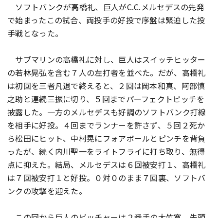
ソフトバンクが高橋礼、巨人がC.C.メルセデスの先発
で始まったこの試合、両投手の好投で序盤は緊迫した投
手戦となった。
サブマリンの高橋礼に対し、巨人はスイッチヒッター
の若林晃弘を含む７人の左打者を並べた。だが、高橋礼
は初回を三者凡退で終えると、２回は岡本和真、阿部慎
之助と連続三振に切り、５回までパーフェクトピッチを
披露した。一方のメルセデスも好調のソフトバンク打線
を相手に好投。４回までランナーを許さず、５回２死か
ら松田にヒット、中村晃にフォアボールとピンチを背負
ったが、続く内川聖一をライトフライに打ち取り、無得
点に抑えた。結局、メルセデスは６回被安打１、高橋礼
は７回被安打１と好投。０対０のまま７回裏、ソフトバ
ンクの攻撃を迎えた。
この回から巨人のピッチャーは２番手の大竹寛。先頭