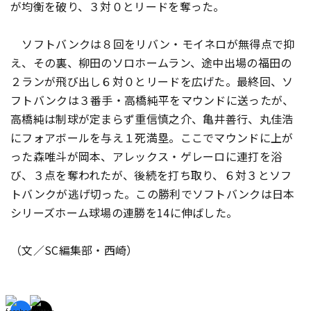
が均衡を破り、３対０とリードを奪った。
ソフトバンクは８回をリバン・モイネロが無得点で抑
え、その裏、柳田のソロホームラン、途中出場の福田の
２ランが飛び出し６対０とリードを広げた。最終回、ソ
フトバンクは３番手・高橋純平をマウンドに送ったが、
高橋純は制球が定まらず重信慎之介、亀井善行、丸佳浩
にフォアボールを与え１死満塁。ここでマウンドに上が
った森唯斗が岡本、アレックス・ゲレーロに連打を浴
び、３点を奪われたが、後続を打ち取り、６対３とソフ
トバンクが逃げ切った。この勝利でソフトバンクは日本
シリーズホーム球場の連勝を14に伸ばした。
（文／SC編集部・西崎）