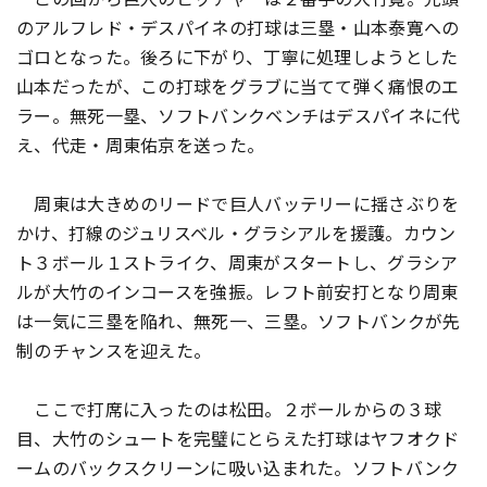
のアルフレド・デスパイネの打球は三塁・山本泰寛への
ゴロとなった。後ろに下がり、丁寧に処理しようとした
山本だったが、この打球をグラブに当てて弾く痛恨のエ
ラー。無死一塁、ソフトバンクベンチはデスパイネに代
え、代走・周東佑京を送った。
周東は大きめのリードで巨人バッテリーに揺さぶりを
かけ、打線のジュリスベル・グラシアルを援護。カウン
ト３ボール１ストライク、周東がスタートし、グラシア
ルが大竹のインコースを強振。レフト前安打となり周東
は一気に三塁を陥れ、無死一、三塁。ソフトバンクが先
制のチャンスを迎えた。
ここで打席に入ったのは松田。２ボールからの３球
目、大竹のシュートを完璧にとらえた打球はヤフオクド
ームのバックスクリーンに吸い込まれた。ソフトバンク