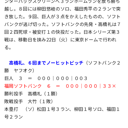
ンターバックスクリーンへ３ランホームランを放ち勝ち
越し。８回には柳田悠岐のソロ、福田秀平の２ランで突
き放した。９回、巨人が３点をかえしたものの、ソフト
バンクが逃げ切った。ソフトバンクの先発・高橋礼は７
回２四死球・被安打１の快投だった。日本シリーズ第３
戦は、移動日を挟み22日（火）に東京ドームで行われ
る。
高橋礼、６回までノーヒットピッチ
（ソフトバンク２
勝 ヤフオク）
巨人 ３ ＝ ０００｜０００｜００３
福岡ソフトバンク ６ ＝ ０００｜０００｜３３×
勝利投手 高橋礼（１勝）
敗戦投手 大竹（１敗）
本塁打 （ソ）松田１号３ラン、柳田１号ソロ、福田１
号２ラン