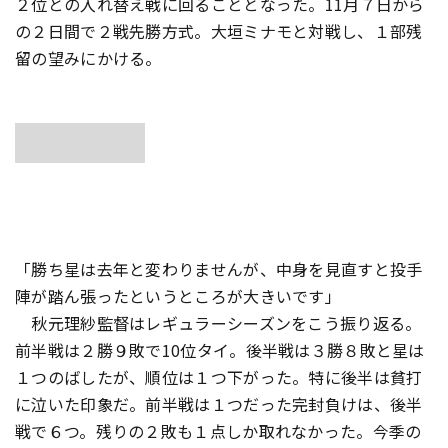
２位との入れ替え戦に回ることとなった。11月７日から
の２日間で２戦先勝方式。大垣ミナモと対戦し、１部残
留の望みにかける。
「勝ち星は去年と変わりませんが、中身を見直すと投手
陣が踏ん張ったというところが大きいです」
秋元理紗監督はレギュラーシーズンをこう振り返る。
前半戦は２勝９敗で10位タイ。後半戦は３勝８敗と星は
１つのばしたが、順位は１つ下がった。特に後半は貧打
に泣いた印象だ。前半戦は１つだった完封負けは、後半
戦で６つ。残りの２敗も１点しか取れなかった。今季の