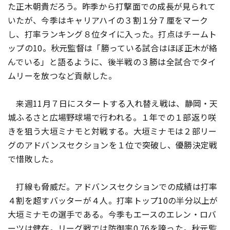
た正木朝貴だろう。昨季から打撃面での成長が見られて
いたが、今季はキャリアハイの３割１分７厘をマーク
し、打率ランキング８位タイに入った。打点はチームト
ップの10。秋元監督は「勝っている試合はほぼ正木が絡
んでいる」と語るように、後半戦の３勝は全試合でタイ
ムリーを放つなど貢献した。
来週11月７日にスタートする入れ替え戦は、静岡・天
城ふるさと広場野球場で行われる。１年での１部返り咲
きを狙う大垣ミナモと対戦する。大垣ミナモは２部リー
グのアドバンスセクションを１位で突破し、優勝決定戦
で惜敗した。
打線も脅威だ。アドバンスセクションでの成績は打率
４割を超すバッターが４人。打率トップ10の半分以上が
大垣ミナモの選手である。今季もエースのエレン・ロバ
ーツは健在。リーグ戦では防御率0.76を誇った。秋元監