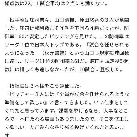
総点数は22。１試合平均は２点にも満たない。
投手陣は庄司奈々、山口清楓、原田悠香の３人が奮闘
した。庄司は勝利数こそ昨季を下回る４勝だったが、防
御率1.60と安定したピッチングを見せた。この防御率は
リーグ７位で日本人トップである。「試合を任せられる
ようになった」（秋元監督）という山口も規定投球回数
に達し、リーグ11位の防御率2.61だ。原田も規定投球回
数には惜しくも達しなかったが、10試合に登板した。
指揮官は３本柱をこう評価した。
「ピッチャー３人には『全員が試合を任せられるような
準備をして欲しい』と言ってきました。いい仕事をして
くれたと思っています。課題を挙げるなら、大事なとこ
ろで一本打たれる場面もありましたので、そこを修正し
て欲しい。ただみんな粘り強く投げてくれたと思いま
す」