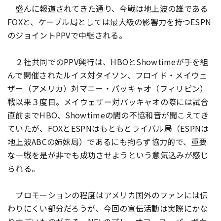
盛んに報道されてきた通り、今戦は地上波の雄である
FOXと、ケーブル局としては最大級の影響力を持つESPN
のジョイントPPVで中継される。
２社共同でのPPV興行は、HBOとShowtimeが手を組
んで開催されたルイス対タイソン、フロイド・メイウェ
ザー（アメリカ）対マニー・パッキャオ（フィリピン）
戦以来３度目。メイウェザー対パッキャオの際には試合
直前までHBO、Showtimeの間の不協和音が聞こえてき
ていたが、FOXとESPNはもともとライバル局（ESPNは
地上波ABCの姉妹局）であるにも拘らず協力的で、重要
な一戦を是が非でも成功させようという意気込みが感じ
られる。
プロモーションの程度はアメリカ国外のファンには伝
わりにくい部分だろうが、今回の宣伝活動は実際にかな