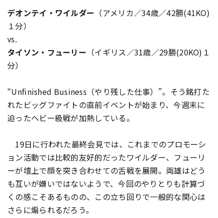
デオンテイ・ワイルダー
（アメリカ／34歳／42勝(41KO)
１分）
vs.
タイソン・フューリー
（イギリス／31歳／29勝(20KO)１
分）
“Unfinished Business（やり残した仕事）”―――。そう銘打た
れたビッグファイトの直前イベントが始まり、今週末に
迫ったヘビー級戦が加熱している。
19日に行われた最終会見では、これまでのプロモーシ
ョン活動では比較的友好的だったワイルダー、フューリ
ーが壇上で顔を突き合わせての舌戦を展開。両雄はどう
も互いが嫌いではないようで、今回のやりとりも計算づ
くの感こそあるものの、この立ち回りで一般的な関心は
さらに煽られるだろう。