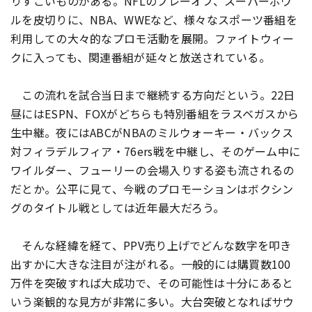
りすごいものがある。NFLのプレーオフ、スーパーボウ
ルを皮切りに、NBA、WWEなど、様々なスポーツ番組を
利用しての大々的なプロモ活動を展開。ファイトウィー
クに入っても、関連番組が延々と放送されている。
この流れを試合当日まで継続する方向だという。22日
昼にはESPN、FOXがどちらも特別番組をラスベガスから
生中継。夜にはABCがNBAのミルウォーキー・バックス
対フィラデルフィア・76ers戦を中継し、そのゲーム中に
ワイルダー、フューリーの会場入りする姿も流されるの
だとか。公平に見て、今戦のプロモーションはボクシン
グのタイトル戦としては近年最大だろう。
そんな経緯を経て、PPV売り上げでどんな数字を叩き
出すかに大きな注目が注がれる。一般的には購買数100
万件を突破すれば大成功で、その可能性は十分にあると
いう楽観的な見方が非常に多い。大台突破となればサウ