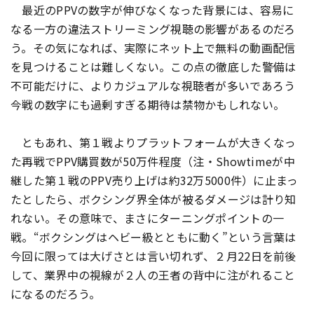
最近のPPVの数字が伸びなくなった背景には、容易に
なる一方の違法ストリーミング視聴の影響があるのだろ
う。その気になれば、実際にネット上で無料の動画配信
を見つけることは難しくない。この点の徹底した警備は
不可能だけに、よりカジュアルな視聴者が多いであろう
今戦の数字にも過剰すぎる期待は禁物かもしれない。
ともあれ、第１戦よりプラットフォームが大きくなっ
た再戦でPPV購買数が50万件程度（注・Showtimeが中
継した第１戦のPPV売り上げは約32万5000件）に止まっ
たとしたら、ボクシング界全体が被るダメージは計り知
れない。その意味で、まさにターニングポイントの一
戦。“ボクシングはヘビー級とともに動く”という言葉は
今回に限っては大げさとは言い切れず、２月22日を前後
して、業界中の視線が２人の王者の背中に注がれること
になるのだろう。