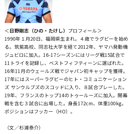
＜
日野剛志（ひの・たけし）
プロフィール＞
1990年１月20日、福岡県生まれ。４歳でラグビーを始め
る。筑紫高校、同志社大学を経て2012年、ヤマハ発動機
ジュビロに加入。16-17シーズンにはリーグ戦15試合で
11トライを記録し、ベストフィフティーンに選ばれた。
16年11月のウェールズ戦でジャパン初キャップを獲得。
17年にはスーパーラグビーのヒト・コミュニケーション
ズ サンウルブズのスコッドに入り、８試合プレーした。
19年、フランスのトップ14のトゥールーズに加入。開幕
戦を含む３試合に出場した。身長172cm、体重100kg。
ポジションはフッカー（HO）。
（文／杉浦泰介）