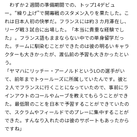
わずか２週間の準備期間での、トップ14デビュ
ー。“繰り上げ”で開幕戦のスタメン入りを果たした。こ
れは日本人初の快挙だ。フランスには約３カ月滞在し、
リーグ戦３試合に出場した。「本当に貴重な経験でし
た」。フランス語もままならない中での単身留学だっ
た。チームに馴染むことができたのは彼の明るいキャラ
クターも大きかったが、渡仏前の予習も大きかったとい
う。
「ヤマハにリッチー・アーノルドというLOの選手がい
て、前年までトゥールーズに所属していたんです。彼と
２人でフランスに行くことになっていたので、事前にラ
インアウトのコールやムーブを教えてもらうことができ
た。最低限のことを日本で予習することができていたの
で、スクラムやフィールドでのプレーに集中することが
できた。すんなり入れたのは彼のサポートもあったから
ですね」