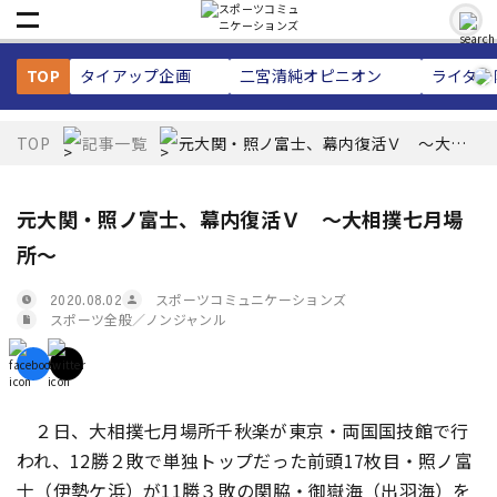
TOP
タイアップ企画
二宮清純
オピニオン
ライター
TOP
記事一覧
元大関・照ノ富士、幕内復活Ｖ ～大相
撲七月場所～
元大関・照ノ富士、幕内復活Ｖ ～大相撲七月場
所～
スポーツコミュニケーションズ
2020.08.02
スポーツ全般／ノンジャンル
２日、大相撲七月場所千秋楽が東京・両国国技館で行
われ、12勝２敗で単独トップだった前頭17枚目・照ノ富
士（伊勢ケ浜）が11勝３敗の関脇・御嶽海（出羽海）を