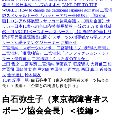
発進！ 脱日本式ゴルフのすすめ
TAKE OFF TO THE
WORLD! How to change the traditional Japanese golf style
二宮清
純スペシャルトーク「ハッピーアワー＠HUB」
【特別企
画】ロシアＷ杯展望～サッカー緊急会議～
【特別企画】サ
ッカー日本代表への辛口応援
採用情報
一流のミカタ
白球徒
然 ～HAKUJUベースボールスペース～
【新春特別企画】河
野洋平元衆議院議長に聞く
スポーツの指導者から学ぶ
アス
リートが語るテングジャーキー
お知らせ
二宮清純「スポーツのツボ」
二宮清純「プロ野球の時間」
二宮清純「唯我独論」
二宮清純「ノンフィクション・シア
ター・傑作選」
二宮清純「くつろぎの在りか」
上田 哲之
二宮寿朗
二宮清純
伊藤数子
垣原賢人
大野俊三
松
本晋司
田崎健太
白戸太朗
福田健二
西本恵
西田 真二
近藤隆
夫
金子達仁
鈴木康友
TOP
記事一覧
白石弥生子（東京都障害者スポーツ協会会
長）＜後編＞「企業との橋渡し役を担う」
白石弥生子（東京都障害者ス
ポーツ協会会長）＜後編＞