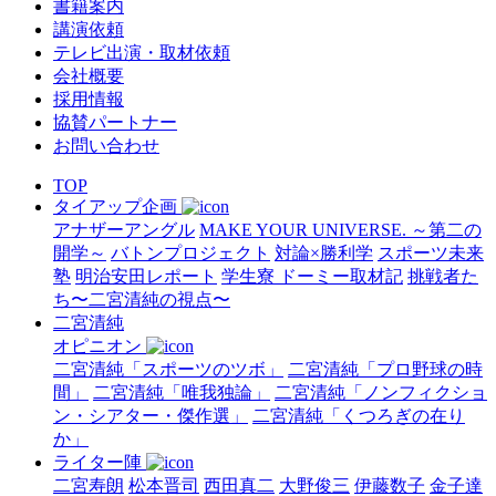
書籍案内
講演依頼
テレビ出演・取材依頼
会社概要
採用情報
協賛パートナー
お問い合わせ
TOP
タイアップ企画
アナザーアングル
MAKE YOUR UNIVERSE. ～第二の
開学～
バトンプロジェクト
対論×勝利学
スポーツ未来
塾
明治安田レポート
学生寮 ドーミー取材記
挑戦者た
ち〜二宮清純の視点〜
二宮清純
オピニオン
二宮清純「スポーツのツボ」
二宮清純「プロ野球の時
間」
二宮清純「唯我独論」
二宮清純「ノンフィクショ
ン・シアター・傑作選」
二宮清純「くつろぎの在り
か」
ライター陣
二宮寿朗
松本晋司
西田真二
大野俊三
伊藤数子
金子達