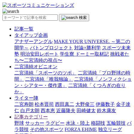
検索
記事一覧
タイアップ企画
アナザーアングル
MAKE YOUR UNIVERSE. ～第二の
開学～
バトンプロジェクト
対論×勝利学
スポーツ未来
塾
明治安田レポート
学生寮 ドーミー取材記
挑戦者た
ち〜二宮清純の視点〜
二宮清純オピニオン
二宮清純「スポーツのツボ」
二宮清純「プロ野球の時
間」
二宮清純「唯我独論」
二宮清純「ノンフィクショ
ン・シアター・傑作選」
二宮清純「くつろぎの在り
か」
ライター陣
二宮寿朗
松本晋司
西田真二
大野俊三
伊藤数子
金子達
仁
白戸太朗
西本恵
近藤隆夫
田崎健太
鈴木康友
記事カテゴリー
野球
サッカー
ラグビー
水泳・陸上
格闘技
五輪競技
パ
ラ競技
その他スポーツ
FORZA EHIME
独立リーグ