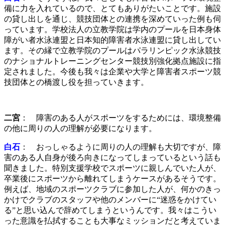
備に力を入れているので、とてもありがたいことです。施設
の貸し出しを通じ、競技団体との連携を深めていった例も伺
っています。学校法人の立教学院は学内のプールを日本身体
障がい者水泳連盟と日本知的障害者水泳連盟に貸し出してい
ます。その縁で立教学院のプールはパラリンピック水泳競技
のナショナルトレーニングセンター競技別強化拠点施設に指
定されました。今後も我々は企業や大学と障害者スポーツ競
技団体との橋渡し役を担っていきます。
二宮
： 障害のある人がスポーツをするためには、環境整備
の他に周りの人の理解が必要になります。
白石
： おっしゃるように周りの人の理解も大切ですが、障
害のある人自身が後ろ向きになってしまっているという話も
聞きました。特別支援学校でスポーツに親しんでいた人が、
卒業後にスポーツから離れてしまうケースがあるそうです。
例えば、地域のスポーツクラブに参加した人が、何かのきっ
かけでクラブのスタッフや他のメンバーに“迷惑をかけてい
る”と思い込んで辞めてしまうというんです。我々はこうい
った意識を払拭することも大事なミッションだと考えていま