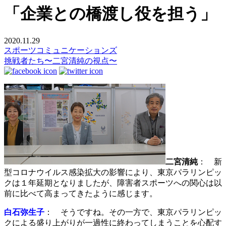
「企業との橋渡し役を担う」
2020.11.29
スポーツコミュニケーションズ
挑戦者たち〜二宮清純の視点〜
二宮清純
： 新
型コロナウイルス感染拡大の影響により、東京パラリンピッ
クは１年延期となりましたが、障害者スポーツへの関心は以
前に比べて高まってきたように感じます。
白石弥生子
： そうですね。その一方で、東京パラリンピッ
クによる盛り上がりが一過性に終わってしまうことを心配す