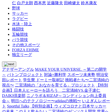
仁
白戸太朗
西本恵
近藤隆夫
田崎健太
鈴木康友
野球
サッカー
ラグビー
水泳・陸上
格闘技
五輪競技
パラ競技
その他スポーツ
FORZA EHIME
独立リーグ
アナザーアングル
MAKE YOUR UNIVERSE. ～第二の開学
～
バトンプロジェクト
対論×勝利学
スポーツ未来塾
明治安
田レポート
学生寮 ドーミー取材記
挑戦者たち〜二宮清純の
視点〜
二宮清純の「おなかを育てる」プロジェクト
【特別
企画】日本人ヒーローを語ろう 二宮清純VS.金子達仁
DAIKI倶楽部
ニノラボ＆RIZAP～コンディション向上委員
会～
明日へのテクノロジー〜adidasの挑戦〜
いよぎんレポー
ト
Sportful Talks
【特別企画】ウィズコロナと日本サッカー
の未来
この人と飲みたい
二宮清純のゼンソク人間学
世界へ