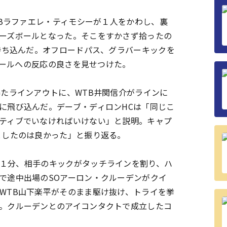
Bラファエレ・
ティモシーが１人をかわし、裏
ーズボールとなった。そこをすかさず拾ったの
持ち込んだ。オフロードパス、
グラバーキックを
ールへの反応の良さを見せつけた。
得たラインアウトに、
WTB井関信介がラインに
に飛び込んだ。デーブ・ディロンHCは「
同じこ
ティブでいなければいけない」と説明。
キャプ
としたのは良かった」と振り返る。
１分、
相手のキックがタッチラインを割り、
ハ
で途中出場のSOアーロン・クルーデンがクイ
WTB山下楽平がそのまま駆
け抜け、トライを挙
。
クルーデンとのアイコンタクトで成立したコ