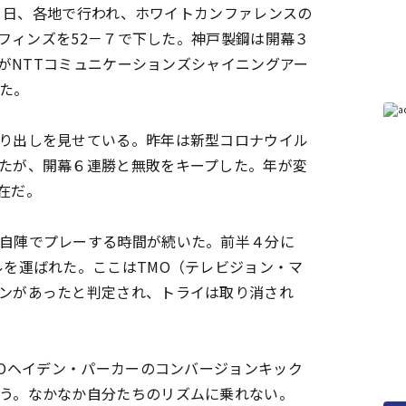
６日、各地で行われ、ホワイトカンファレンスの
フィンズを52－７で下した。神戸製鋼は開幕３
がNTTコミュニケーションズシャイニングアー
った。
り出しを見せている。
昨年は新型コロナウイル
たが、
開幕６連勝と無敗をキープした。年が変
在だ。
自陣でプレーする時間が続いた。前半４分に
ルを運ばれた。
ここはTMO（テレビジョン・マ
ンがあったと判定され、
トライは取り消され
Oヘイデン・
パーカーのコンバージョンキック
う。
なかなか自分たちのリズムに乗れない。