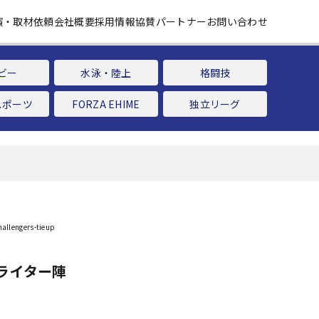
演・取材依頼
会社概要
採用情報
協賛パートナー
お問い合わせ
ビー
水泳・陸上
格闘技
スポーツ
FORZA EHIME
独立リーグ
ライター陣