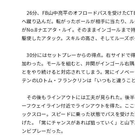
26分、
FB山中亮平のオフロードパスを受けたCT
へ蹴り込んだ。転がったボールが相手に当たり、
ル
がNo.8ナエアタ・ルイ。
そのままインゴールまで
駆使したアタック。スキルの高さ、そしてルーズボ
30分にはセットプレーからの得点。
右サイドで
加わった。モールを組むと、
井関がインゴール右隅
とをやり続けると対応されてしまう。
常にイノベー
テンのLOトム・フランクリンは「
いつもと違うこ
その後もラインアウトには工夫が見られた。後半
ーフウェイライン付近でラインアウトを得た。
ここ
ックスロー。
スピードに乗った状態でパスを受けた
げた。「常にチャンスがあれば狙っていく」
と山下
ンビプレーだった。