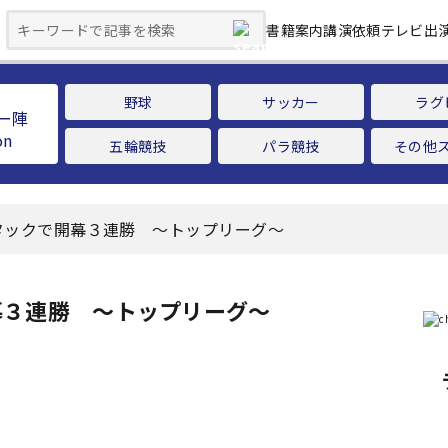
書籍案内
講演依頼
テレビ出
野球
サッカー
ラグ
ー陣
五輪競技
パラ競技
その他
タックで開幕３連勝 ～トップリーグ～
幕３連勝 ～トップリーグ～
ー