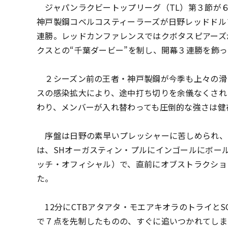
ジャパンラクビートップリーグ（TL）第３節が
神戸製鋼コベルコスティーラーズが日野レッドドル
連勝。レッドカンファレンスではクボタスピアーズ
クスとの“千葉ダービー”を制し、開幕３連勝を飾
２シーズン前の王者・
神戸製鋼が今季も上々の滑
スの感染拡大により、
途中打ち切りを余儀なくされ
わり、
メンバーが入れ替わっても圧倒的な強さは健
序盤は日野の素早いプレッシャーに苦しめられ、
は、
SHオーガスティン・プルにインゴールにボー
ッチ・オフィシャル）で、
直前にオブストラクショ
た。
12分にCTBアタアタ・モエアキオラのトライとS
で７点を先制したものの、
すぐに追いつかれてしま