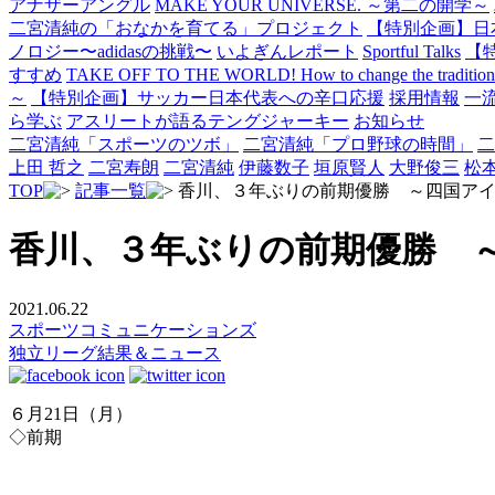
アナザーアングル
MAKE YOUR UNIVERSE. ～第二の開学～
二宮清純の「おなかを育てる」プロジェクト
【特別企画】日
ノロジー〜adidasの挑戦〜
いよぎんレポート
Sportful Talks
【
すすめ
TAKE OFF TO THE WORLD! How to change the traditional 
～
【特別企画】サッカー日本代表への辛口応援
採用情報
一
ら学ぶ
アスリートが語るテングジャーキー
お知らせ
二宮清純「スポーツのツボ」
二宮清純「プロ野球の時間」
二
上田 哲之
二宮寿朗
二宮清純
伊藤数子
垣原賢人
大野俊三
松
TOP
記事一覧
香川、３年ぶりの前期優勝 ～四国ア
香川、３年ぶりの前期優勝 
2021.06.22
スポーツコミュニケーションズ
独立リーグ結果＆ニュース
６月21日（月）
◇前期