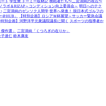
ポート
学生寮 ドーミー取材記
挑戦者たち〜二宮清純の視点〜
ノラボ＆RIZAP～コンディション向上委員会～
明日へのテク
い
二宮清純のゼンソク人間学
世界へ発進！ 脱日本式ゴルフの
＠HUB」
【特別企画】ロシアＷ杯展望～サッカー緊急会議
春特別企画】河野洋平元衆議院議長に聞く
スポーツの指導者か
・傑作選」
二宮清純「くつろぎの在りか」
金子達仁
鈴木康友