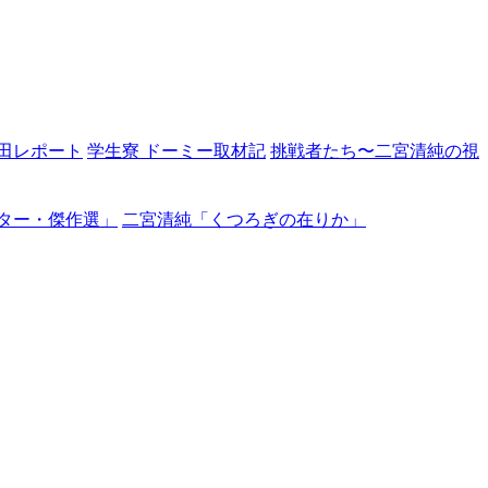
田レポート
学生寮 ドーミー取材記
挑戦者たち〜二宮清純の視
ター・傑作選」
二宮清純「くつろぎの在りか」