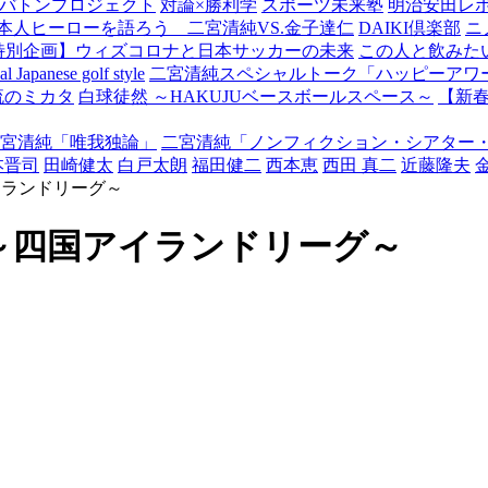
バトンプロジェクト
対論×勝利学
スポーツ未来塾
明治安田レ
本人ヒーローを語ろう 二宮清純VS.金子達仁
DAIKI倶楽部
ニ
特別企画】ウィズコロナと日本サッカーの未来
この人と飲みた
Japanese golf style
二宮清純スペシャルトーク「ハッピーアワー
流のミカタ
白球徒然 ～HAKUJUベースボールスペース～
【新
宮清純「唯我独論」
二宮清純「ノンフィクション・シアター
本晋司
田崎健太
白戸太朗
福田健二
西本恵
西田 真二
近藤隆夫
イランドリーグ～
～四国アイランドリーグ～