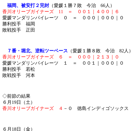
福岡、被安打２完封
（愛媛１勝７敗 今治 66人）
香川オリーブガイナーズ 11 ＝ ００１｜４００｜６
愛媛マンダリンパイレーツ ０ ＝ ０００｜０００｜０
勝利投手 福岡
敗戦投手 正田
７番・堀北、逆転ツーベース
（愛媛１勝８敗 今治 82人
香川オリーブガイナーズ ６ ＝ ０００｜２１３｜０
愛媛マンダリンパイレーツ １ ＝ ００１｜０００｜０
勝利投手 若松
敗戦投手 河本
◇前節の結果
６月19日（土）
香川オリーブガイナーズ ４
－０ 徳島インディゴソックス
６月18日（金）