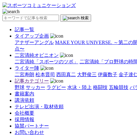
検索
記事一覧
タイアップ企画
アナザーアングル
MAKE YOUR UNIVERSE. ～第二
点〜
二宮清純オピニオン
二宮清純「スポーツのツボ」
二宮清純「プロ野球の時
ライター陣
二宮寿朗
松本晋司
西田真二
大野俊三
伊藤数子
金子達
記事カテゴリー
野球
サッカー
ラグビー
水泳・陸上
格闘技
五輪競技
パ
書籍案内
講演依頼
テレビ出演・取材依頼
会社概要
採用情報
協賛パートナー
お問い合わせ