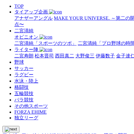
TOP
タイアップ企画
アナザーアングル
MAKE YOUR UNIVERSE. ～第二
点〜
二宮清純
オピニオン
二宮清純「スポーツのツボ」
二宮清純「プロ野球の時
ライター陣
二宮寿朗
松本晋司
西田真二
大野俊三
伊藤数子
金子達
野球
サッカー
ラグビー
水泳・陸上
格闘技
五輪競技
パラ競技
その他スポーツ
FORZA EHIME
独立リーグ