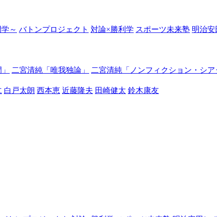
の開学～
バトンプロジェクト
対論×勝利学
スポーツ未来塾
明治安
間」
二宮清純「唯我独論」
二宮清純「ノンフィクション・シア
仁
白戸太朗
西本恵
近藤隆夫
田崎健太
鈴木康友