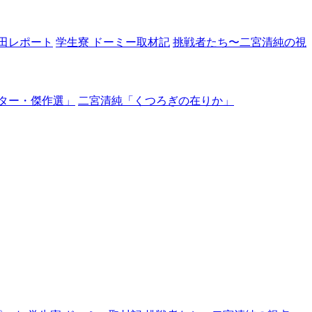
田レポート
学生寮 ドーミー取材記
挑戦者たち〜二宮清純の視
ター・傑作選」
二宮清純「くつろぎの在りか」