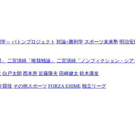
の開学～
バトンプロジェクト
対論×勝利学
スポーツ未来塾
明治安
間」
二宮清純「唯我独論」
二宮清純「ノンフィクション・シア
仁
白戸太朗
西本恵
近藤隆夫
田崎健太
鈴木康友
ラ競技
その他スポーツ
FORZA EHIME
独立リーグ