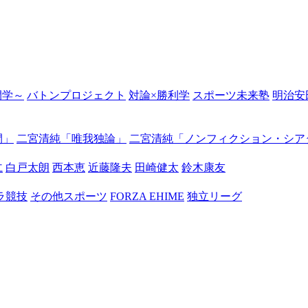
の開学～
バトンプロジェクト
対論×勝利学
スポーツ未来塾
明治安
間」
二宮清純「唯我独論」
二宮清純「ノンフィクション・シア
仁
白戸太朗
西本恵
近藤隆夫
田崎健太
鈴木康友
ラ競技
その他スポーツ
FORZA EHIME
独立リーグ