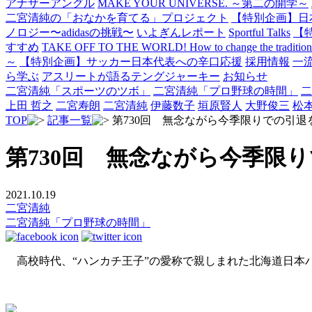
アナザーアングル
MAKE YOUR UNIVERSE. ～第二の開学～
二宮清純の「おなかを育てる」プロジェクト
【特別企画】日
ノロジー〜adidasの挑戦〜
いよぎんレポート
Sportful Talks
【
すすめ
TAKE OFF TO THE WORLD! How to change the traditional 
～
【特別企画】サッカー日本代表への辛口応援
採用情報
一
ら学ぶ
アスリートが語るテングジャーキー
お知らせ
二宮清純「スポーツのツボ」
二宮清純「プロ野球の時間」
二
上田 哲之
二宮寿朗
二宮清純
伊藤数子
垣原賢人
大野俊三
松
TOP
記事一覧
第730回 無念ながら今季限りでの引
第730回 無念ながら今季限
2021.10.19
二宮清純
二宮清純「プロ野球の時間」
高校時代、“ハンカチ王子”の愛称で親しまれた北海道日本