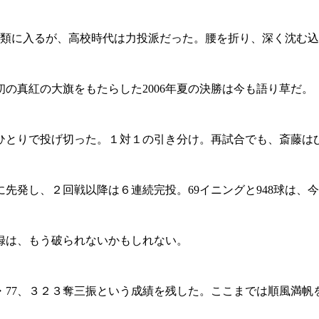
部類に入るが、高校時代は力投派だった。腰を折り、深く沈む
真紅の大旗をもたらした2006年夏の決勝は今も語り草だ。
ひとりで投げ切った。１対１の引き分け。再試合でも、斎藤は
発し、２回戦以降は６連続完投。69イニングと948球は、
録は、もう破られないかもしれない。
・77、３２３奪三振という成績を残した。ここまでは順風満帆