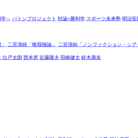
の開学～
バトンプロジェクト
対論×勝利学
スポーツ未来塾
明治安
間」
二宮清純「唯我独論」
二宮清純「ノンフィクション・シア
仁
白戸太朗
西本恵
近藤隆夫
田崎健太
鈴木康友