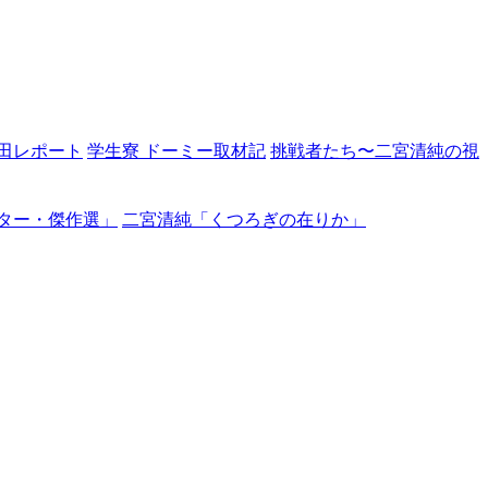
田レポート
学生寮 ドーミー取材記
挑戦者たち〜二宮清純の視
ター・傑作選」
二宮清純「くつろぎの在りか」