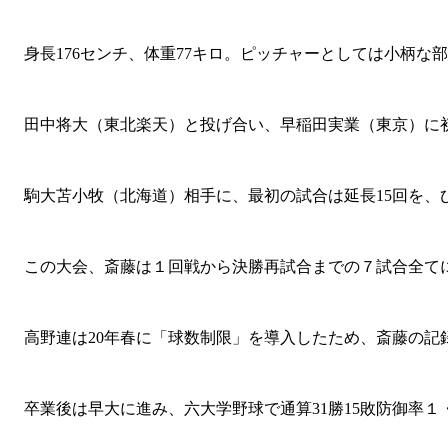
身長176センチ、体重77キロ。ピッチャーとしては小柄な
田中将大（東北楽天）と投げ合い、早稲田実業（東京）に初の
駒大苫小牧（北海道）相手に、最初の試合は延長15回を、
この大会、斎藤は１回戦から決勝再試合までの７試合全てに先
高野連は20年春に「球数制限」を導入したため、斎藤の記
卒業後は早大に進み、六大学野球で通算31勝15敗防御率１