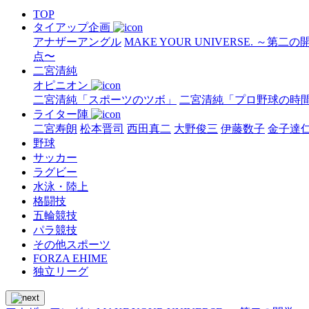
TOP
タイアップ企画
アナザーアングル
MAKE YOUR UNIVERSE. ～第二
点〜
二宮清純
オピニオン
二宮清純「スポーツのツボ」
二宮清純「プロ野球の時
ライター陣
二宮寿朗
松本晋司
西田真二
大野俊三
伊藤数子
金子達
野球
サッカー
ラグビー
水泳・陸上
格闘技
五輪競技
パラ競技
その他スポーツ
FORZA EHIME
独立リーグ