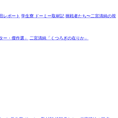
田レポート
学生寮 ドーミー取材記
挑戦者たち〜二宮清純の視
ター・傑作選」
二宮清純「くつろぎの在りか」