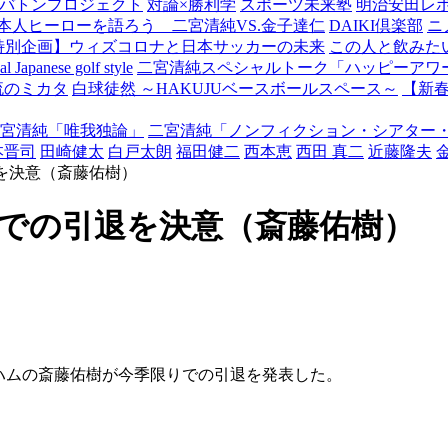
バトンプロジェクト
対論×勝利学
スポーツ未来塾
明治安田レ
本人ヒーローを語ろう 二宮清純VS.金子達仁
DAIKI倶楽部
ニ
特別企画】ウィズコロナと日本サッカーの未来
この人と飲みた
Japanese golf style
二宮清純スペシャルトーク「ハッピーアワー
流のミカタ
白球徒然 ～HAKUJUベースボールスペース～
【新
宮清純「唯我独論」
二宮清純「ノンフィクション・シアター
本晋司
田崎健太
白戸太朗
福田健二
西本恵
西田 真二
近藤隆夫
退を決意（斎藤佑樹）
りでの引退を決意（斎藤佑樹）
ハムの斎藤佑樹が今季限りでの引退を発表した。