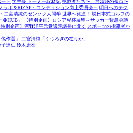
ポート
学生寮 ドーミー取材記
挑戦者たち〜二宮清純の視点〜
ノラボ＆RIZAP～コンディション向上委員会～
明日へのテク
い
二宮清純のゼンソク人間学
世界へ発進！ 脱日本式ゴルフの
＠HUB」
【特別企画】ロシアＷ杯展望～サッカー緊急会議
春特別企画】河野洋平元衆議院議長に聞く
スポーツの指導者か
・傑作選」
二宮清純「くつろぎの在りか」
金子達仁
鈴木康友