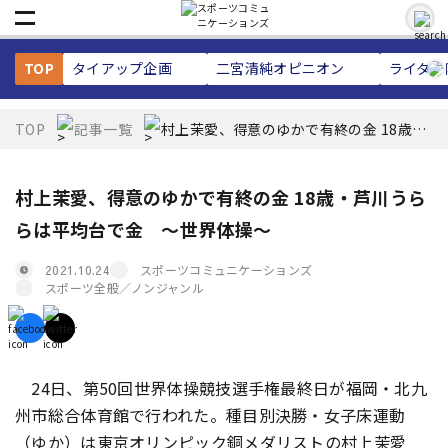
TOP
タイアップ企画
二宮清純
オピニオン
ライター
TOP
記事一覧
村上茉愛、得意のゆかで有終の金 18歳・
芦川うららは平均台で金 ～世界体操～
村上茉愛、得意のゆかで有終の金 18歳・芦川うら
らは平均台で金 ～世界体操～
スポーツコミュニケーションズ
2021.10.24
スポーツ全般／ノンジャンル
24日、第50回世界体操競技選手権最終日が福岡・北九
州市総合体育館で行われた。種目別決勝・女子床運動
（ゆか）は東京オリンピック銅メダリストの村上茉愛