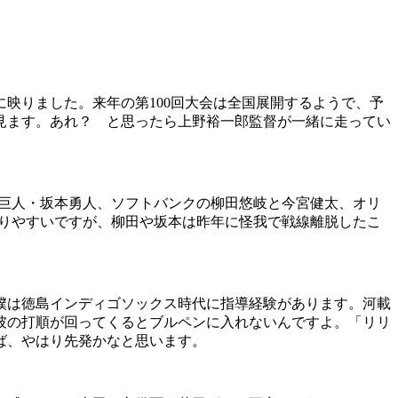
映りました。来年の第100回大会は全国展開するようで、予
見ます。あれ？ と思ったら上野裕一郎監督が一緒に走ってい
巨人・坂本勇人、ソフトバンクの柳田悠岐と今宮健太、オリ
かりやすいですが、柳田や坂本は昨年に怪我で戦線離脱したこ
僕は徳島インディゴソックス時代に指導経験があります。河載
彼の打順が回ってくるとブルペンに入れないんですよ。「リリ
ば、やはり先発かなと思います。