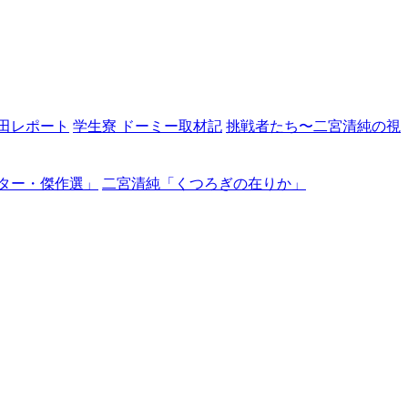
田レポート
学生寮 ドーミー取材記
挑戦者たち〜二宮清純の視
ター・傑作選」
二宮清純「くつろぎの在りか」