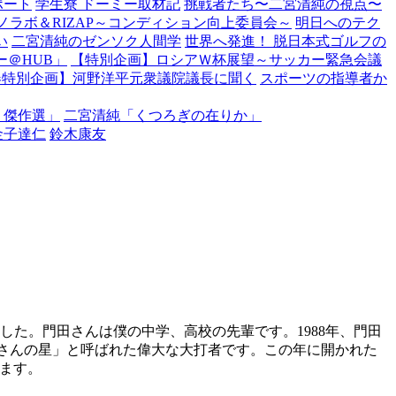
ポート
学生寮 ドーミー取材記
挑戦者たち〜二宮清純の視点〜
ノラボ＆RIZAP～コンディション向上委員会～
明日へのテク
い
二宮清純のゼンソク人間学
世界へ発進！ 脱日本式ゴルフの
＠HUB」
【特別企画】ロシアＷ杯展望～サッカー緊急会議
春特別企画】河野洋平元衆議院議長に聞く
スポーツの指導者か
・傑作選」
二宮清純「くつろぎの在りか」
金子達仁
鈴木康友
した。門田さんは僕の中学、高校の先輩です。1988年、門田
じさんの星」と呼ばれた偉大な大打者です。この年に開かれた
ます。