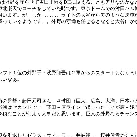
は外野を守らせて吉田正尚をDHに据えることもアリなのかな
東北楽天でコーチをしていた時です。東京ドームでの対日ハム
狙います。が、しかし……。ライトの大谷から矢のような送球
残っているようです）。外野の守備も任せるとなると大谷にか
フト１位の外野手・浅野翔吾は２軍からのスタートとなりま
しいなぁ。
の監督・藤田元司さん。４球団（巨人、広島、大洋、日本ハ
当初はセカンドで！ 藤田－原ラインで起こったことが原－浅
を積むことが何より大事だと思います。巨人の外野ならチャン
を引退したゼラス・ウィーラー、井納翔一、桜井俊貴の３人