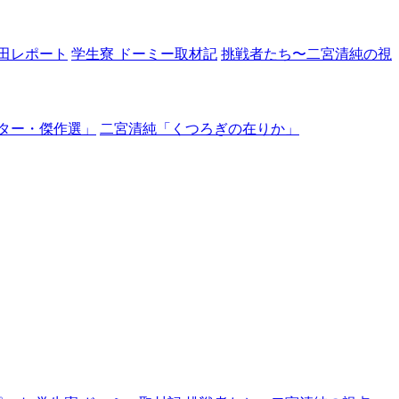
田レポート
学生寮 ドーミー取材記
挑戦者たち〜二宮清純の視
ター・傑作選」
二宮清純「くつろぎの在りか」