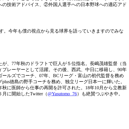
への技術アドバイス、②外国人選手への日本野球への適応アド
す。今年も僕の視点から見る球界を語っていきますのでみな
たが、77年秋のドラフトで巨人が５位指名。長嶋茂雄監督（当
ィプレーヤーとして活躍。その後、西武、中日に移籍し、90年
ゴールズでコーチ、07年、BCリーグ・富山の初代監督を務め
ーグplus徳島の野手コーチを務め、独立リーグ日本一に輝いた。
秋に医師から仕事の再開を許可された。18年10月から立教新
開始したTwitter（
@Yasutomo_76
）も絶賛つぶやき中。