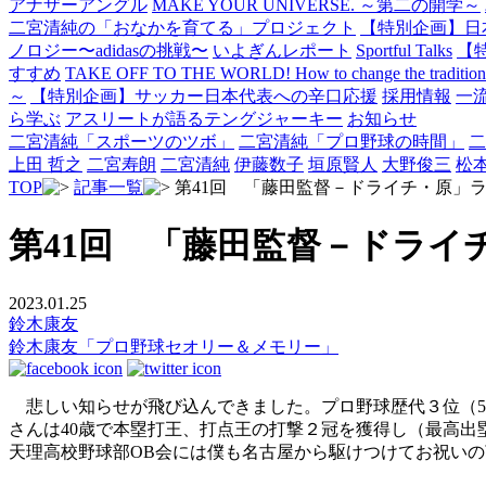
アナザーアングル
MAKE YOUR UNIVERSE. ～第二の開学～
二宮清純の「おなかを育てる」プロジェクト
【特別企画】日
ノロジー〜adidasの挑戦〜
いよぎんレポート
Sportful Talks
【
すすめ
TAKE OFF TO THE WORLD! How to change the traditional 
～
【特別企画】サッカー日本代表への辛口応援
採用情報
一
ら学ぶ
アスリートが語るテングジャーキー
お知らせ
二宮清純「スポーツのツボ」
二宮清純「プロ野球の時間」
二
上田 哲之
二宮寿朗
二宮清純
伊藤数子
垣原賢人
大野俊三
松
TOP
記事一覧
第41回 「藤田監督－ドライチ・原」
第41回 「藤田監督－ドライ
2023.01.25
鈴木康友
鈴木康友「プロ野球セオリー＆メモリー」
悲しい知らせが飛び込んできました。プロ野球歴代３位（56
さんは40歳で本塁打王、打点王の打撃２冠を獲得し（最高出
天理高校野球部OB会には僕も名古屋から駆けつけてお祝い