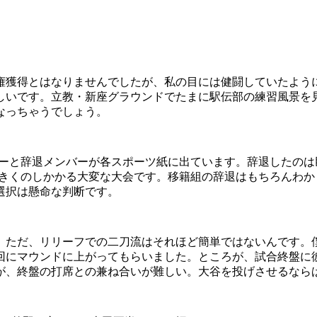
獲得とはなりませんでしたが、私の目には健闘していたように
しいです。立教・新座グラウンドでたまに駅伝部の練習風景を
なっちゃうでしょう。
ーと辞退メンバーが各スポーツ紙に出ています。辞退したのは
大きくのしかかる大変な大会です。移籍組の辞退はもちろんわ
選択は懸命な判断です。
。ただ、リリーフでの二刀流はそれほど簡単ではないんです。
回にマウンドに上がってもらいました。ところが、試合終盤に
が、終盤の打席との兼ね合いが難しい。大谷を投げさせるなら