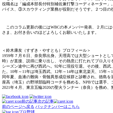
役職名は「編成本部長付特別補佐兼打撃コーディネーター」
バイス、③スカウティング業務が役割だそうです。２つ目の
このコラム更新の後にはWBCの本メンバー発表、２月には
さま、お付き合いのほどよろしくお願いいたします。
＜鈴木康友（すずき・やすとも）プロフィール＞
1959年７月６日、奈良県出身。天理高では大型ショートと
時）が直接、説得に乗り出し、その熱意に打たれてプロ入りを
シーズン途中に再び西武へ。92年に現役引退。その後、西武
た。10年～11年は埼玉西武、12年～14年は東北楽天、15
同年夏、血液の難病・骨髄異形成症候群と診断され、徳島を退
座高（埼玉）の野球部臨時コーチを務める。NPBでは選手、コー
2021年４月、東京五輪2020の聖火ランナー（奈良）を務め、
前の記事
次の記事
前のページへ戻る
バックナンバーはこちら
プロ野球