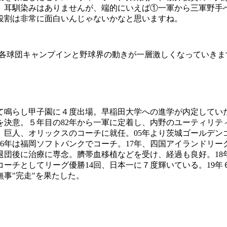
。耳馴染みはありませんが、端的にいえば①一軍から三軍野手
役割は非常に面白いんじゃないかなと思いますね。
各球団キャンプインと野球界の動きが一層激しくなっていきま
して鳴らし甲子園に４度出場。早稲田大学への進学が内定してい
決意。５年目の82年から一軍に定着し、内野のユーティリテ
、巨人、オリックスのコーチに就任。05年より茨城ゴールデン
年～16年は福岡ソフトバンクでコーチ。17年、四国アイランドリ
団後に治療に専念。臍帯血移植などを受け、経過も良好。18年
チとしてリーグ優勝14回、日本一に７度輝いている。19年６月に
無事"完走"を果たした。