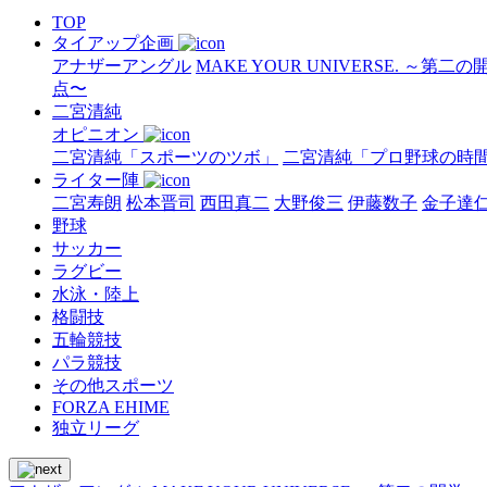
TOP
タイアップ企画
アナザーアングル
MAKE YOUR UNIVERSE. ～第二
点〜
二宮清純
オピニオン
二宮清純「スポーツのツボ」
二宮清純「プロ野球の時
ライター陣
二宮寿朗
松本晋司
西田真二
大野俊三
伊藤数子
金子達
野球
サッカー
ラグビー
水泳・陸上
格闘技
五輪競技
パラ競技
その他スポーツ
FORZA EHIME
独立リーグ