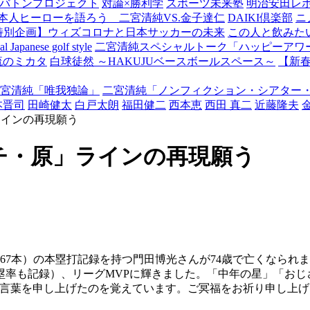
バトンプロジェクト
対論×勝利学
スポーツ未来塾
明治安田レ
本人ヒーローを語ろう 二宮清純VS.金子達仁
DAIKI倶楽部
ニ
特別企画】ウィズコロナと日本サッカーの未来
この人と飲みた
Japanese golf style
二宮清純スペシャルトーク「ハッピーアワー
流のミカタ
白球徒然 ～HAKUJUベースボールスペース～
【新
宮清純「唯我独論」
二宮清純「ノンフィクション・シアター
本晋司
田崎健太
白戸太朗
福田健二
西本恵
西田 真二
近藤隆夫
ラインの再現願う
チ・原」ラインの再現願う
7本）の本塁打記録を持つ門田博光さんが74歳で亡くなられま
塁率も記録）、リーグMVPに輝きました。「中年の星」「お
の言葉を申し上げたのを覚えています。ご冥福をお祈り申し上げ