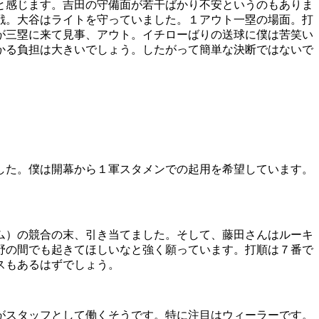
と感じます。吉田の守備面が若干ばかり不安というのもありま
戦。大谷はライトを守っていました。１アウト一塁の場面。打
が三塁に来て見事、アウト。イチローばりの送球に僕は苦笑い
かる負担は大きいでしょう。したがって簡単な決断ではないで
した。僕は開幕から１軍スタメンでの起用を希望しています。
ム）の競合の末、引き当てました。そして、藤田さんはルーキ
野の間でも起きてほしいなと強く願っています。打順は７番で
スもあるはずでしょう。
がスタッフとして働くそうです。特に注目はウィーラーです。