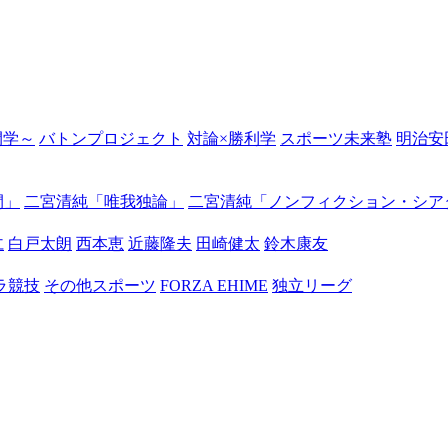
の開学～
バトンプロジェクト
対論×勝利学
スポーツ未来塾
明治安
間」
二宮清純「唯我独論」
二宮清純「ノンフィクション・シア
仁
白戸太朗
西本恵
近藤隆夫
田崎健太
鈴木康友
ラ競技
その他スポーツ
FORZA EHIME
独立リーグ