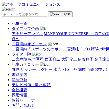
検索
記事一覧
タイアップ企画
アナザーアングル
MAKE YOUR UNIVERSE. ～第二
点〜
二宮清純オピニオン
二宮清純「スポーツのツボ」
二宮清純「プロ野球の時
ライター陣
二宮寿朗
松本晋司
西田真二
大野俊三
伊藤数子
金子達
記事カテゴリー
野球
サッカー
ラグビー
水泳・陸上
格闘技
五輪競技
パ
書籍案内
講演依頼
テレビ出演・取材依頼
会社概要
採用情報
協賛パートナー
お問い合わせ