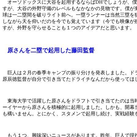
オーソドックスに大谷を起用するならばDHでしょうが、僕
すが、大谷の外野守備のレベルもなかなかの見物です。僕が
球は一二塁間を破りライト前へ。一塁ランナーは当然三塁を
しながら天を仰いだのを今でも覚えています（今でも映像が
すが、外野を守らせることも１つのアイデアだと思います。
原さんを二塁で起用した藤田監督
巨人は２月の春季キャンプの振り分けを発表しました。ドラ
原辰徳監督が自分で引き当てたドライチなんだから使ってほ
東海大学で活躍した原さんをドラフトで引き当てたのは当時
ーイヤーから原さんを積極的に起用しました。しかも、開幕
も構いません。とにかく、スタメンで起用し続け、実戦経験
もう１つ、興味深いニュースがあります。昨年、巨人で現役