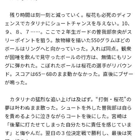
残り時間は刻一刻と減っていく。桜花も必死のディフ
ェンスでカタリナにシュートチャンスを与えない。10、
９、８、７……。ここで２年生ガードの曽我部奈央がス
リーポイントを狙う。放物線を描いた550グラムほどの
ボールはリングへと向かっていった。入れば同点――。観衆
が固唾を飲んで見守ったボールの行方は、無情にもリン
グに弾かれた。こぼれたボールは桜花の選手がリバウン
ド。スコアは65－68のまま動かなかった。直後にブザー
が鳴った。
カタリナの猛烈な追い上げは及ばず。“打倒・桜花”の
夢は叶わぬまま散った。シュートを外した曽我部は自ら
を責めるように泣きながらコートを後にした。宮崎は
「後輩に打たせてしまった自分たちに責任を感じていま
す」と悔やんだ。翌日の３位決定戦で勝利し、最後は笑