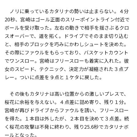
ノリに乗っているカタリナの勢いは止まらない。４分
20秒、宮崎はゴール正面のスリーポイントライン付近で
ボールを受け取った。左右の動きで相手を揺さぶるクロ
スオーバーで、道を拓く。ドライブでそのまま切り込む
と、相手のブロックを巧みにかわしシュートを決めた。
その際にファウルをもらっており、バスケットカウント
でワンスロー。宮崎はフリースローも着実に入れた。彼
女のスピード、テクニック、決定力が凝縮された３点プ
レー。ついに点差を９点と１ケタに戻した。
その後もカタリナは高い位置からの激しいプレスで、
桜花に余裕を与えない。４点差に詰め寄り、残り１分。
宮崎が再びドライブからファウルを誘い、フリースロー
を得た。１本目は外したが、２本目を決めて３点差。続
く桜花の攻撃は不発に終わり、残り25.6秒でカタリナボ
ールとなった。