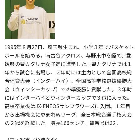
1995年８月27日、埼玉県生まれ。小学３年でバスケット
ボールを始める。南古谷アクロス、与野東中を経て、愛
媛県の聖カタリナ女子高に進学した。聖カタリナでは１
年から試合に出場し、２年時には主力として全国高校総
合体育大会（インターハイ）、全国高等学校選抜優勝大
会（ウィンターカップ）での準優勝に貢献した。３年時
にはインターハイとウィンターカップで３位に入った。
高校卒業後はJX-ENEOSサンフラワーズに入団。１年目
から出場機会に恵まれＷリーグ、全日本総合選手権大会
の２冠を経験した。身長166センチ。背番号は32。
（文・写真／杉浦泰介）