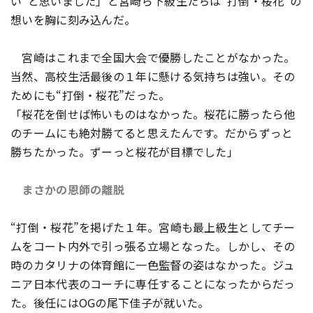
い”と思いました」と宮崎ら下級生たちは“打倒・桜花”の
想いを胸に刻み込んだ。
宮崎はこれまで全国大会で優勝したことがなかった。
当然、高校生活最後の１年に懸ける気持ちは強い。その
ためにも“打倒・桜花”だった。
「桜花を倒せば怖いものはなかった。桜花に勝ったら他
のチームにも絶対勝てると思えたんです。だからずっと
勝ちたかった。ずーっと桜花が目標でした」
まさかの恩師の離脱
“打倒・桜花”を掲げた１年。宮崎も最上級生としてチー
ムをコート内外で引っ張る立場となった。しかし、その
時のカタリナの体育館に一色監督の姿はなかった。ジュ
ニア日本代表のコーチに専任することになったからだっ
た。後任にはOGの尾下佳子が就いた。