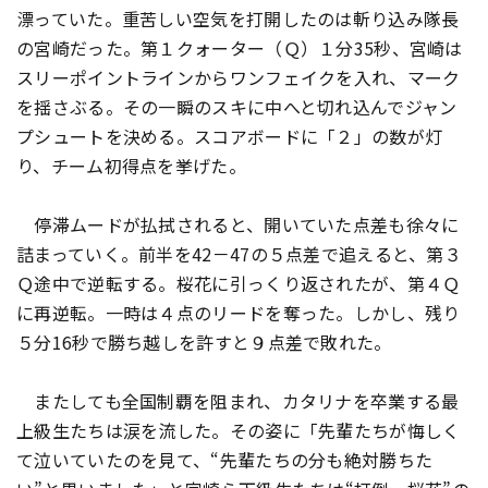
漂っていた。重苦しい空気を打開したのは斬り込み隊長
の宮崎だった。第１クォーター（Ｑ）１分35秒、宮崎は
スリーポイントラインからワンフェイクを入れ、マーク
を揺さぶる。その一瞬のスキに中へと切れ込んでジャン
プシュートを決める。スコアボードに「２」の数が灯
り、チーム初得点を挙げた。
停滞ムードが払拭されると、開いていた点差も徐々に
詰まっていく。前半を42－47の５点差で追えると、第３
Ｑ途中で逆転する。桜花に引っくり返されたが、第４Ｑ
に再逆転。一時は４点のリードを奪った。しかし、残り
５分16秒で勝ち越しを許すと９点差で敗れた。
またしても全国制覇を阻まれ、カタリナを卒業する最
上級生たちは涙を流した。その姿に「先輩たちが悔しく
て泣いていたのを見て、“先輩たちの分も絶対勝ちた