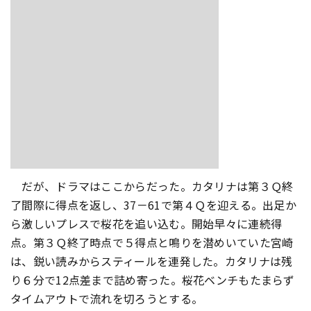
だが、ドラマはここからだった。カタリナは第３Ｑ終
了間際に得点を返し、37－61で第４Ｑを迎える。出足か
ら激しいプレスで桜花を追い込む。開始早々に連続得
点。第３Ｑ終了時点で５得点と鳴りを潜めいていた宮崎
は、鋭い読みからスティールを連発した。カタリナは残
り６分で12点差まで詰め寄った。桜花ベンチもたまらず
タイムアウトで流れを切ろうとする。