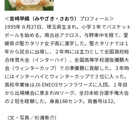
＜
宮崎早織（みやざき・さおり）
プロフィール＞
1995年８月27日、埼玉県生まれ。小学３年でバスケット
ボールを始める。南古谷アクロス、与野東中を経て、愛
媛県の聖カタリナ女子高に進学した。聖カタリナでは１
年から試合に出場し、２年時には主力として全国高校総
合体育大会（インターハイ）、全国高等学校選抜優勝大
会（ウィンターカップ）での準優勝に貢献した。３年時
にはインターハイとウィンターカップで３位に入った。
高校卒業後はJX-ENEOSサンフラワーズに入団。１年目
から出場機会に恵まれＷリーグ、全日本総合選手権大会
の２冠を経験した。身長166センチ。背番号は32。
（文・写真／杉浦泰介）