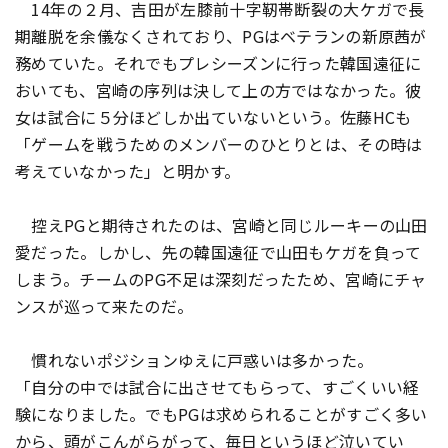
14年の２月、吉田が左膝前十字靭帯断裂の大ケガで長
期離脱を余儀なくされており、PGはベテランの新原茜が
務めていた。それでもプレシーズンに行った韓国遠征に
おいても、宮崎の序列は決して上の方ではなかった。彼
女は試合に５分ほどしか出ていないという。佐藤HCも
「ゲームを戦うためのメンバーのひとりとは、その時は
考えていなかった」と明かす。
控えPGと期待されたのは、宮崎と同じルーキーの山田
愛だった。しかし、先の韓国遠征で山田もケガを負って
しまう。チームのPG不足は深刻だったため、宮崎にチャ
ンスが巡って来たのだ。
慣れないポジションゆえに戸惑いは多かった。
「自分の中では試合に出させてもらって、すごくいい経
験になりました。でもPGは求められることがすごく多い
から、頭がこんがらがって、毎日というほど泣いてい