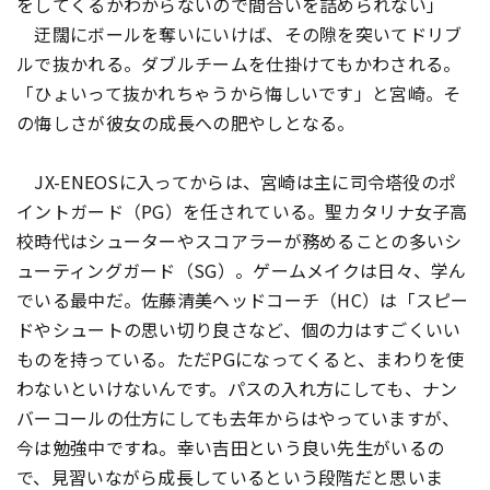
をしてくるかわからないので間合いを詰められない」
迂闊にボールを奪いにいけば、その隙を突いてドリブ
ルで抜かれる。ダブルチームを仕掛けてもかわされる。
「ひょいって抜かれちゃうから悔しいです」と宮崎。そ
の悔しさが彼女の成長への肥やしとなる。
JX-ENEOSに入ってからは、宮崎は主に司令塔役のポ
イントガード（PG）を任されている。聖カタリナ女子高
校時代はシューターやスコアラーが務めることの多いシ
ューティングガード（SG）。ゲームメイクは日々、学ん
でいる最中だ。佐藤清美ヘッドコーチ（HC）は「スピー
ドやシュートの思い切り良さなど、個の力はすごくいい
ものを持っている。ただPGになってくると、まわりを使
わないといけないんです。パスの入れ方にしても、ナン
バーコールの仕方にしても去年からはやっていますが、
今は勉強中ですね。幸い吉田という良い先生がいるの
で、見習いながら成長しているという段階だと思いま