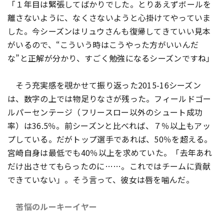
「１年目は緊張してばかりでした。とりあえずボールを
離さないように、なくさないようと心掛けてやっていま
した。今シーズンはリュウさんも復帰してきていい見本
がいるので、“こういう時はこうやった方がいいんだ
な”と正解が分かり、すごく勉強になるシーズンですね」
そう充実感を覗かせて振り返った2015-16シーズン
は、数字の上では物足りなさが残った。フィールドゴー
ルパーセンテージ（フリースロー以外のシュート成功
率）は36.5％。前シーズンと比べれば、７％以上もアッ
プしている。だがトップ選手であれば、50％を超える。
宮崎自身は最低でも40％以上を求めていた。「去年あれ
だけ出させてもらったのに……。これではチームに貢献
できていない」。そう言って、彼女は唇を噛んだ。
苦悩のルーキーイヤー