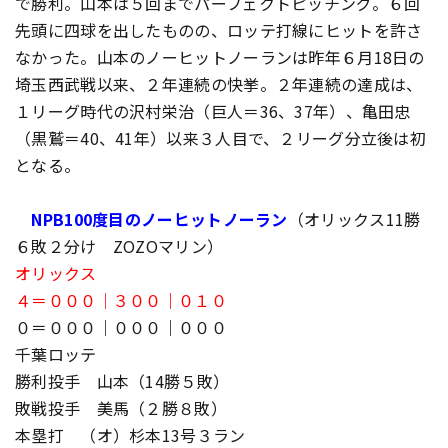
で勝利。山本は５回までパーフェクトピッチング。６回
先頭に四球を出したものの、ロッテ打線にヒットを許さ
なかった。山本のノーヒットノーランは昨年６月18日の
埼玉西武戦以来、２年連続の快挙。２年連続の達成は、
１リーグ時代の沢村栄治（巨人＝36、37年）、亀田忠
（黒鷲＝40、41年）以来３人目で、２リーグ分立後は初
となる。
NPB100度目のノーヒットノーラン
（オリックス11勝
６敗２分け ZOZOマリン）
オリックス
４＝０００｜３００｜０１０
０＝０００｜０００｜０００
千葉ロッテ
勝利投手 山本（14勝５敗）
敗戦投手 美馬（２勝８敗）
本塁打 （オ）杉本13号３ラン