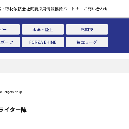
演・取材依頼
会社概要
採用情報
協賛パートナー
お問い合わせ
ビー
水泳・陸上
格闘技
スポーツ
FORZA EHIME
独立リーグ
ライター陣