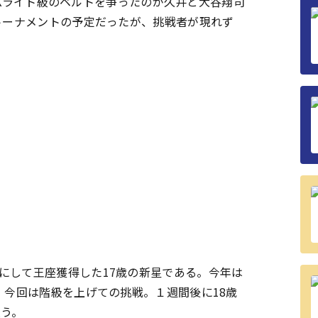
ACKライト級のベルトを争ったのが久井と大谷翔司
yトーナメントの予定だったが、挑戦者が現れず
して王座獲得した17歳の新星である。今年は
。今回は階級を上げての挑戦。１週間後に18歳
狙う。