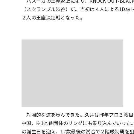
バズーカの王座返上により、KNOCK OUT-BL
（スクランブル渋谷）だ。当初は４人による1Da
２人の王座決定戦となった。
対照的な道を歩んできた。久井は昨年プロ３戦目に
中国、K-1と他団体のリングにも乗り込んでいった
の誕生日を迎え、17歳最後の試合で２階級制覇を