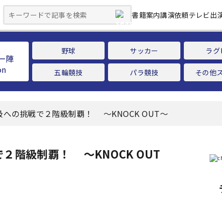
書籍案内
講演依頼
テレビ出
野球
サッカー
ラグ
ー陣
五輪競技
パラ競技
その他
への挑戦で２階級制覇！ ～KNOCK OUT～
２階級制覇！ ～KNOCK OUT