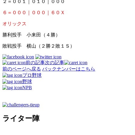
２＝００１｜０１０｜０００
６＝０００｜０００｜６０Ｘ
オリックス
勝利投手 小来田（４勝）
敗戦投手 横山（２勝２敗１Ｓ）
前の記事
次の記事
前のページへ戻る
バックナンバーはこちら
プロ野球
野球
NPB
ライター陣