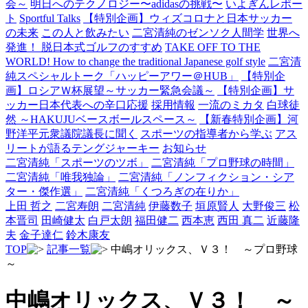
会～
明日へのテクノロジー〜adidasの挑戦〜
いよぎんレポー
ト
Sportful Talks
【特別企画】ウィズコロナと日本サッカー
の未来
この人と飲みたい
二宮清純のゼンソク人間学
世界へ
発進！ 脱日本式ゴルフのすすめ
TAKE OFF TO THE
WORLD! How to change the traditional Japanese golf style
二宮清
純スペシャルトーク「ハッピーアワー＠HUB」
【特別企
画】ロシアＷ杯展望～サッカー緊急会議～
【特別企画】サ
ッカー日本代表への辛口応援
採用情報
一流のミカタ
白球徒
然 ～HAKUJUベースボールスペース～
【新春特別企画】河
野洋平元衆議院議長に聞く
スポーツの指導者から学ぶ
アス
リートが語るテングジャーキー
お知らせ
二宮清純「スポーツのツボ」
二宮清純「プロ野球の時間」
二宮清純「唯我独論」
二宮清純「ノンフィクション・シア
ター・傑作選」
二宮清純「くつろぎの在りか」
上田 哲之
二宮寿朗
二宮清純
伊藤数子
垣原賢人
大野俊三
松
本晋司
田崎健太
白戸太朗
福田健二
西本恵
西田 真二
近藤隆
夫
金子達仁
鈴木康友
TOP
記事一覧
中嶋オリックス、Ｖ３！ ～プロ野球
～
中嶋オリックス、Ｖ３！ ～