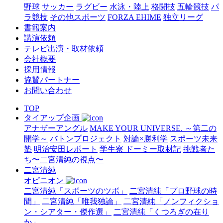
野球
サッカー
ラグビー
水泳・陸上
格闘技
五輪競技
パ
ラ競技
その他スポーツ
FORZA EHIME
独立リーグ
書籍案内
講演依頼
テレビ出演・取材依頼
会社概要
採用情報
協賛パートナー
お問い合わせ
TOP
タイアップ企画
アナザーアングル
MAKE YOUR UNIVERSE. ～第二の
開学～
バトンプロジェクト
対論×勝利学
スポーツ未来
塾
明治安田レポート
学生寮 ドーミー取材記
挑戦者た
ち〜二宮清純の視点〜
二宮清純
オピニオン
二宮清純「スポーツのツボ」
二宮清純「プロ野球の時
間」
二宮清純「唯我独論」
二宮清純「ノンフィクショ
ン・シアター・傑作選」
二宮清純「くつろぎの在り
か」