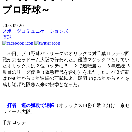
プロ野球～
2023.09.20
スポーツコミュニケーションズ
野球
20日、プロ野球パ・リーグのオリックス対千葉ロッテ22回
戦が京セラドーム大阪で行われた。優勝マジック２としてい
たオリックスは２位ロッテに６－２で逆転勝ち。３年連続15
度目のリーグ優勝（阪急時代を含む）を果たした。パ３連覇
は1990年から５年連続の西武以来、球団では75年からＶ４を
成し遂げた阪急以来の快挙となった。
打者一巡の猛攻で逆転
（オリックス14勝６敗２分け 京セ
ラドーム大阪）
千葉ロッテ