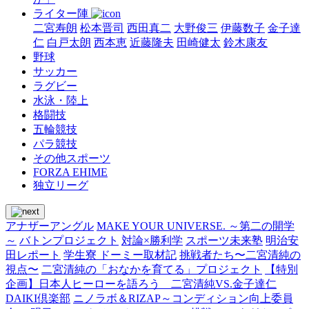
ライター陣
二宮寿朗
松本晋司
西田真二
大野俊三
伊藤数子
金子達
仁
白戸太朗
西本恵
近藤隆夫
田崎健太
鈴木康友
野球
サッカー
ラグビー
水泳・陸上
格闘技
五輪競技
パラ競技
その他スポーツ
FORZA EHIME
独立リーグ
アナザーアングル
MAKE YOUR UNIVERSE. ～第二の開学
～
バトンプロジェクト
対論×勝利学
スポーツ未来塾
明治安
田レポート
学生寮 ドーミー取材記
挑戦者たち〜二宮清純の
視点〜
二宮清純の「おなかを育てる」プロジェクト
【特別
企画】日本人ヒーローを語ろう 二宮清純VS.金子達仁
DAIKI倶楽部
ニノラボ＆RIZAP～コンディション向上委員