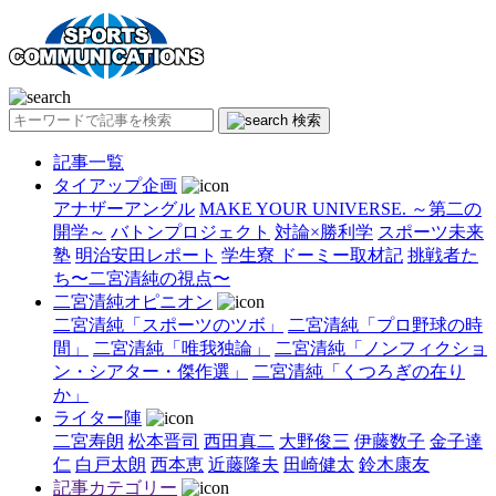
検索
記事一覧
タイアップ企画
アナザーアングル
MAKE YOUR UNIVERSE. ～第二の
開学～
バトンプロジェクト
対論×勝利学
スポーツ未来
塾
明治安田レポート
学生寮 ドーミー取材記
挑戦者た
ち〜二宮清純の視点〜
二宮清純オピニオン
二宮清純「スポーツのツボ」
二宮清純「プロ野球の時
間」
二宮清純「唯我独論」
二宮清純「ノンフィクショ
ン・シアター・傑作選」
二宮清純「くつろぎの在り
か」
ライター陣
二宮寿朗
松本晋司
西田真二
大野俊三
伊藤数子
金子達
仁
白戸太朗
西本恵
近藤隆夫
田崎健太
鈴木康友
記事カテゴリー