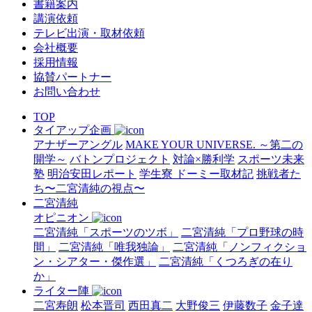
書籍案内
講演依頼
テレビ出演・取材依頼
会社概要
採用情報
協賛パートナー
お問い合わせ
TOP
タイアップ企画
アナザーアングル
MAKE YOUR UNIVERSE. ～第二の
開学～
バトンプロジェクト
対論×勝利学
スポーツ未来
塾
明治安田レポート
学生寮 ドーミー取材記
挑戦者た
ち〜二宮清純の視点〜
二宮清純
オピニオン
二宮清純「スポーツのツボ」
二宮清純「プロ野球の時
間」
二宮清純「唯我独論」
二宮清純「ノンフィクショ
ン・シアター・傑作選」
二宮清純「くつろぎの在り
か」
ライター陣
二宮寿朗
松本晋司
西田真二
大野俊三
伊藤数子
金子達