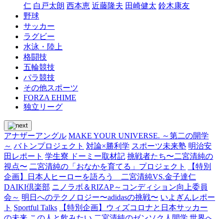
仁
白戸太朗
西本恵
近藤隆夫
田崎健太
鈴木康友
野球
サッカー
ラグビー
水泳・陸上
格闘技
五輪競技
パラ競技
その他スポーツ
FORZA EHIME
独立リーグ
アナザーアングル
MAKE YOUR UNIVERSE. ～第二の開学
～
バトンプロジェクト
対論×勝利学
スポーツ未来塾
明治安
田レポート
学生寮 ドーミー取材記
挑戦者たち〜二宮清純の
視点〜
二宮清純の「おなかを育てる」プロジェクト
【特別
企画】日本人ヒーローを語ろう 二宮清純VS.金子達仁
DAIKI倶楽部
ニノラボ＆RIZAP～コンディション向上委員
会～
明日へのテクノロジー〜adidasの挑戦〜
いよぎんレポー
ト
Sportful Talks
【特別企画】ウィズコロナと日本サッカー
の未来
この人と飲みたい
二宮清純のゼンソク人間学
世界へ