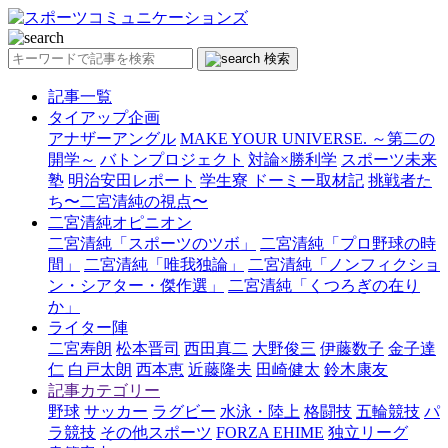
検索
記事一覧
タイアップ企画
アナザーアングル
MAKE YOUR UNIVERSE. ～第二の
開学～
バトンプロジェクト
対論×勝利学
スポーツ未来
塾
明治安田レポート
学生寮 ドーミー取材記
挑戦者た
ち〜二宮清純の視点〜
二宮清純オピニオン
二宮清純「スポーツのツボ」
二宮清純「プロ野球の時
間」
二宮清純「唯我独論」
二宮清純「ノンフィクショ
ン・シアター・傑作選」
二宮清純「くつろぎの在り
か」
ライター陣
二宮寿朗
松本晋司
西田真二
大野俊三
伊藤数子
金子達
仁
白戸太朗
西本恵
近藤隆夫
田崎健太
鈴木康友
記事カテゴリー
野球
サッカー
ラグビー
水泳・陸上
格闘技
五輪競技
パ
ラ競技
その他スポーツ
FORZA EHIME
独立リーグ