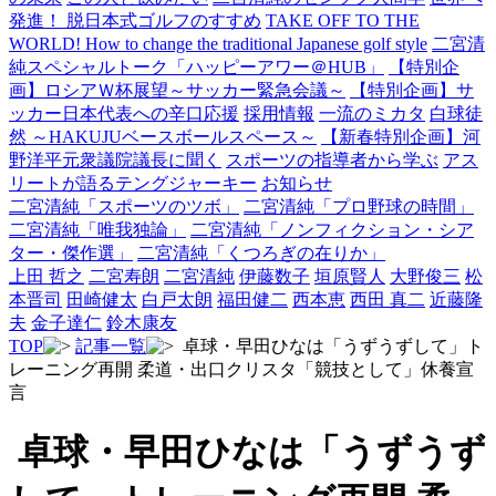
発進！ 脱日本式ゴルフのすすめ
TAKE OFF TO THE
WORLD! How to change the traditional Japanese golf style
二宮清
純スペシャルトーク「ハッピーアワー＠HUB」
【特別企
画】ロシアＷ杯展望～サッカー緊急会議～
【特別企画】サ
ッカー日本代表への辛口応援
採用情報
一流のミカタ
白球徒
然 ～HAKUJUベースボールスペース～
【新春特別企画】河
野洋平元衆議院議長に聞く
スポーツの指導者から学ぶ
アス
リートが語るテングジャーキー
お知らせ
二宮清純「スポーツのツボ」
二宮清純「プロ野球の時間」
二宮清純「唯我独論」
二宮清純「ノンフィクション・シア
ター・傑作選」
二宮清純「くつろぎの在りか」
上田 哲之
二宮寿朗
二宮清純
伊藤数子
垣原賢人
大野俊三
松
本晋司
田崎健太
白戸太朗
福田健二
西本恵
西田 真二
近藤隆
夫
金子達仁
鈴木康友
TOP
記事一覧
卓球・早田ひなは「うずうずして」ト
レーニング再開 柔道・出口クリスタ「競技として」休養宣
言
卓球・早田ひなは「うずうず