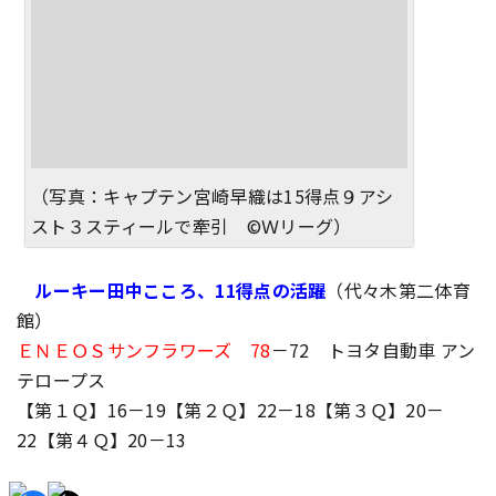
（写真：キャプテン宮崎早織は15得点９アシ
スト３スティールで牽引 ©Ｗリーグ）
ルーキー田中こころ、11得点の活躍
（代々木第二体育
館）
ＥＮＥＯＳサンフラワーズ 78
－72 トヨタ自動車 アン
テロープス
【第１Ｑ】16－19【第２Ｑ】22－18【第３Ｑ】20－
22【第４Ｑ】20－13