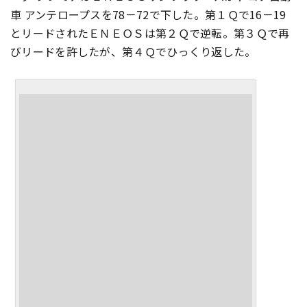
車 アンテロープスを78－72で下した。第１Ｑで16－19
とリードされたＥＮＥＯＳは第２Ｑで逆転。第３Ｑで再
びリードを許したが、第４Ｑでひっくり返した。