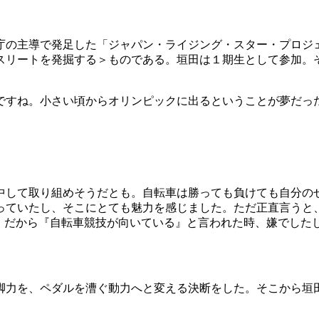
庁の主導で発足した「ジャパン・ライジング・スター・プロジェク
スリートを発掘する＞ものである。垣田は１期生として参加。そ
。
ですね。小さい頃からオリンピックに出るということが夢だっ
中して取り組めそうだとも。自転車は勝っても負けても自分の
ていたし、そこにとても魅力を感じました。ただ正直言うと、J
。だから『自転車競技が向いている』と言われた時、嫌でしたし
力を、ペダルを漕ぐ動力へと変える決断をした。そこから垣