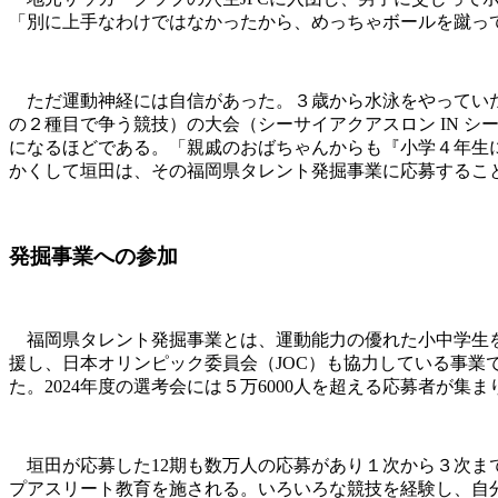
「別に上手なわけではなかったから、めっちゃボールを蹴っ
ただ運動神経には自信があった。３歳から水泳をやっていた
の２種目で争う競技）の大会（シーサイアクアスロン IN 
になるほどである。「親戚のおばちゃんからも『小学４年生
かくして垣田は、その福岡県タレント発掘事業に応募するこ
発掘事業への参加
福岡県タレント発掘事業とは、運動能力の優れた小中学生を
援し、日本オリンピック委員会（JOC）も協力している事業
た。2024年度の選考会には５万6000人を超える応募者が集
垣田が応募した12期も数万人の応募があり１次から３次まで
プアスリート教育を施される。いろいろな競技を経験し、自