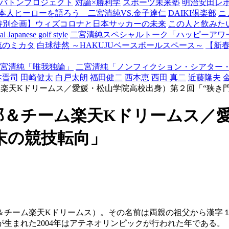
バトンプロジェクト
対論×勝利学
スポーツ未来塾
明治安田レ
本人ヒーローを語ろう 二宮清純VS.金子達仁
DAIKI倶楽部
ニ
特別企画】ウィズコロナと日本サッカーの未来
この人と飲みた
Japanese golf style
二宮清純スペシャルトーク「ハッピーアワー
流のミカタ
白球徒然 ～HAKUJUベースボールスペース～
【新
宮清純「唯我独論」
二宮清純「ノンフィクション・シアター
本晋司
田崎健太
白戸太朗
福田健二
西本恵
西田 真二
近藤隆夫
楽天Kドリームス／愛媛・松山学院高校出身）第２回「“狭き
部＆チーム楽天Kドリームス／
末の競技転向」
チーム楽天Kドリームス）。その名前は両親の祖父から漢字
生まれた2004年はアテネオリンピックが行われた年である。