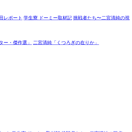
田レポート
学生寮 ドーミー取材記
挑戦者たち〜二宮清純の視
ター・傑作選」
二宮清純「くつろぎの在りか」