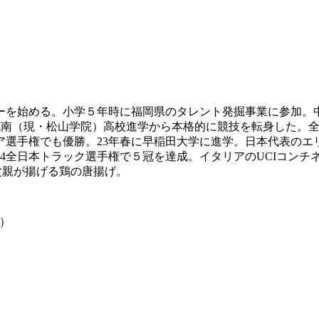
ッカーを始める。小学５年時に福岡県のタレント発掘事業に参加。
山城南（現・松山学院）高校進学から本格的に競技を転身した。
ジア選手権でも優勝。23年春に早稲田大学に進学。日本代表のエ
日本トラック選手権で５冠を達成。イタリアのUCIコンチネンタルチ
父親が揚げる鶏の唐揚げ。
i）