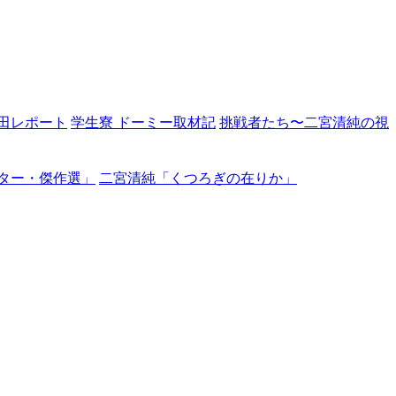
田レポート
学生寮 ドーミー取材記
挑戦者たち〜二宮清純の視
ター・傑作選」
二宮清純「くつろぎの在りか」