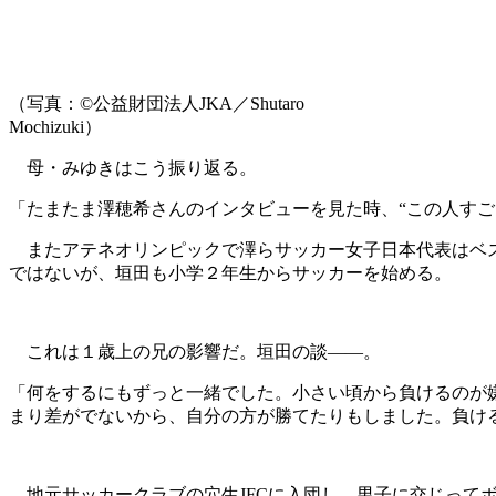
（写真：©公益財団法人JKA／Shutaro
Mochizuki）
母・みゆきはこう振り返る。
「たまたま澤穂希さんのインタビューを見た時、“この人すご
またアテネオリンピックで澤らサッカー女子日本代表はベス
ではないが、垣田も小学２年生からサッカーを始める。
これは１歳上の兄の影響だ。垣田の談――。
「何をするにもずっと一緒でした。小さい頃から負けるのが
まり差がでないから、自分の方が勝てたりもしました。負け
地元サッカークラブの穴生JFCに入団し、男子に交じって