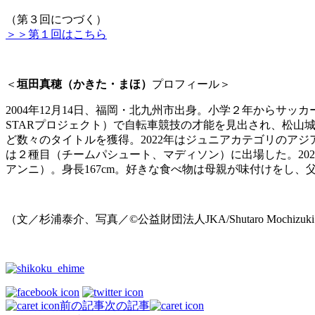
（第３回につづく）
＞＞第１回はこちら
＜
垣田真穂（かきた・まほ）
プロフィール＞
2004年12月14日、福岡・北九州市出身。小学２年からサ
STARプロジェクト）で自転車競技の才能を見出され、松
ど数々のタイトルを獲得。2022年はジュニアカテゴリのア
は２種目（チームパシュート、マディソン）に出場した。2024全
アンニ）。身長167cm。好きな食べ物は母親が味付けをし、
（文／杉浦泰介、写真／©公益財団法人JKA/Shutaro Mochizuk
前の記事
次の記事