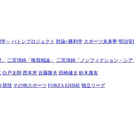
の開学～
バトンプロジェクト
対論×勝利学
スポーツ未来塾
明治安
間」
二宮清純「唯我独論」
二宮清純「ノンフィクション・シア
仁
白戸太朗
西本恵
近藤隆夫
田崎健太
鈴木康友
ラ競技
その他スポーツ
FORZA EHIME
独立リーグ