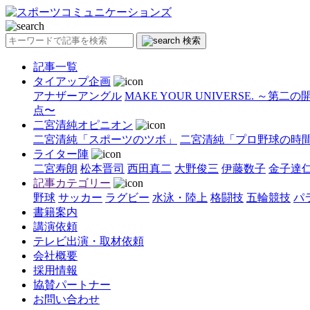
検索
記事一覧
タイアップ企画
アナザーアングル
MAKE YOUR UNIVERSE. ～第二
点〜
二宮清純オピニオン
二宮清純「スポーツのツボ」
二宮清純「プロ野球の時
ライター陣
二宮寿朗
松本晋司
西田真二
大野俊三
伊藤数子
金子達
記事カテゴリー
野球
サッカー
ラグビー
水泳・陸上
格闘技
五輪競技
パ
書籍案内
講演依頼
テレビ出演・取材依頼
会社概要
採用情報
協賛パートナー
お問い合わせ