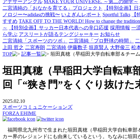
アナザーアングル
MAKE YOUR UNIVERSE. ～第二の開学～
二宮清純の「おなかを育てる」プロジェクト
【特別企画】日
ノロジー〜adidasの挑戦〜
いよぎんレポート
Sportful Talks
【
すすめ
TAKE OFF TO THE WORLD! How to change the traditional 
～
【特別企画】サッカー日本代表への辛口応援
採用情報
一
ら学ぶ
アスリートが語るテングジャーキー
お知らせ
二宮清純「スポーツのツボ」
二宮清純「プロ野球の時間」
二
上田 哲之
二宮寿朗
二宮清純
伊藤数子
垣原賢人
大野俊三
松
TOP
記事一覧
垣田真穂（早稲田大学自転車部＆チーム
垣田真穂（早稲田大学自転車
回「“狭き門”をくぐり抜けた
2025.02.10
スポーツコミュニケーションズ
FORZA EHIME
福岡県北九州市で生まれた垣田真穂（早稲田大学自転車部＆
カー界のレジェンドにも由来しているという。ちなみに垣田が