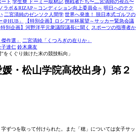
ポート
学生寮 ドーミー取材記
挑戦者たち〜二宮清純の視点〜
ノラボ＆RIZAP～コンディション向上委員会～
明日へのテク
い
二宮清純のゼンソク人間学
世界へ発進！ 脱日本式ゴルフの
＠HUB」
【特別企画】ロシアＷ杯展望～サッカー緊急会議
春特別企画】河野洋平元衆議院議長に聞く
スポーツの指導者か
・傑作選」
二宮清純「くつろぎの在りか」
金子達仁
鈴木康友
門”をくぐり抜けた末の競技転向」
愛媛・松山学院高校出身）第２
１字ずつを取って付けられた。また「穂」については女子サッ