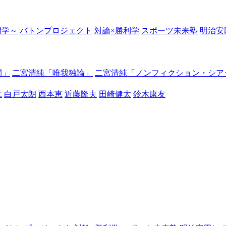
の開学～
バトンプロジェクト
対論×勝利学
スポーツ未来塾
明治安
間」
二宮清純「唯我独論」
二宮清純「ノンフィクション・シア
仁
白戸太朗
西本恵
近藤隆夫
田崎健太
鈴木康友