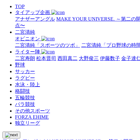
TOP
タイアップ企画
アナザーアングル
MAKE YOUR UNIVERSE. ～第二
点〜
二宮清純
オピニオン
二宮清純「スポーツのツボ」
二宮清純「プロ野球の時
ライター陣
二宮寿朗
松本晋司
西田真二
大野俊三
伊藤数子
金子達
野球
サッカー
ラグビー
水泳・陸上
格闘技
五輪競技
パラ競技
その他スポーツ
FORZA EHIME
独立リーグ