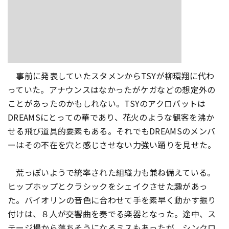
事前に発表していたスタメンからTSYが柳環翔に代わ
っていた。
アナウンスはなかったがケガなどの想定外の
ことがあったのかもし
れない。
TSYのアクロバットは
DREAMSにとっての華であり、
花火のような観客を沸か
せる飛び道具的要素もある。
それでもDREAMSのメンバ
ーはその不在を穴と感じさせない力
強い踊りを見せた。
荒っぽいようで統率された組織力も兼ね備えている。
ヒップホップとクラシックをシェイクさせた趣があっ
た。
バイオリンの音色に合わせて手を素早く動かす振り
付けは、
８人が交響曲を奏でる楽器となった。途中、
ス
テージ場から落ちそうになるミスもあったが、
シンクロ