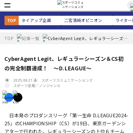
TOP
タイアップ企画
二宮清純
オピニオン
ライター
TOP
記事一覧
CyberAgent Legit、レギュラーシーズン
＆CS初の完全制覇達成！ 〜
D.LEAGUE〜
CyberAgent Legit、レギュラーシーズン＆CS初
の完全制覇達成！ 〜D.LEAGUE〜
スポーツコミュニケーションズ
2025.06.21
スポーツ全般／ノンジャンル
日本発のプロダンスリーグ「第一生命 D.LEAGUE2024-
25」のCHAMPIONSHIP（CS）が19日、東京ガーデンシ
アターで行われた。レギュラーシーズンの上位６チーム