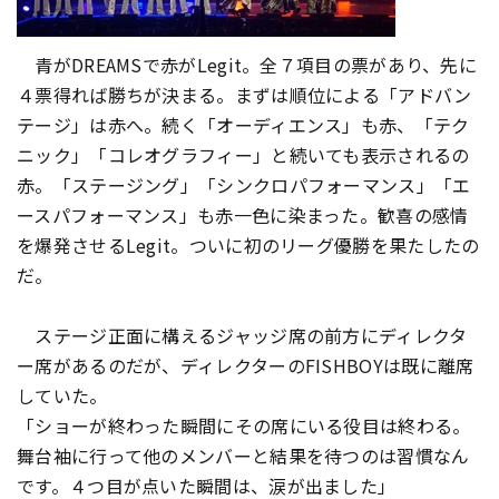
青がDREAMSで赤がLegit。全７項目の票があり、
先に
４票得れば勝ちが決まる。まずは順位による「
アドバン
テージ」は赤へ。続く「オーディエンス」も赤、「
テク
ニック」「コレオグラフィー」と続いても表示されるの
赤。「
ステージング」「シンクロパフォーマンス」「
エ
ースパフォーマンス」も赤一色に染まった。
歓喜の感情
を爆発させるLegit。
ついに初のリーグ優勝を果たしたの
だ。
ステージ正面に構えるジャッジ席の前方にディレクタ
ー席があるの
だが、ディレクターのFISHBOYは既に離席
していた。
「ショーが終わった瞬間にその席にいる役目は終わる。
舞台袖に行って他のメンバーと結果を待つのは習慣なん
です。
４つ目が点いた瞬間は、涙が出ました」