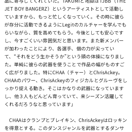
品に寄与してくれていた。TAKUMIと地獄はTJBB（THE
JET BOY BANGERZ）というアーティストとして活動し
ていますから、もっと忙しくなっていく。その時に彼ら
が存分に活動できるようにLegitのカルチャーを学んでも
らいながら、質を高めてもらう。今後としても安心です
し、今すごくいい雰囲気だと思います。また新メンバー
が加わったことにより、各選手、個の力が尖ってい
て、“それをどう生かそうか”という頭の体操になりまし
た。単純に彼らの武器を使うことで作品の幅がものすご
く広がりました。特にCHAA（チャー）とChrisAckey。
CHAAのパワー、ChrisAckeyのフィジカルとグルーヴをし
っかり捉える動き。そこはかなりの武器になっています
し、他３人もどんどん育っていて、来シーズン活躍して
くれるだろうなと思っています」
CHAAはクランプとブレイキン、ChrisAckeyはロッキン
を得意とする。このダンスジャンルを武器とするダンサ