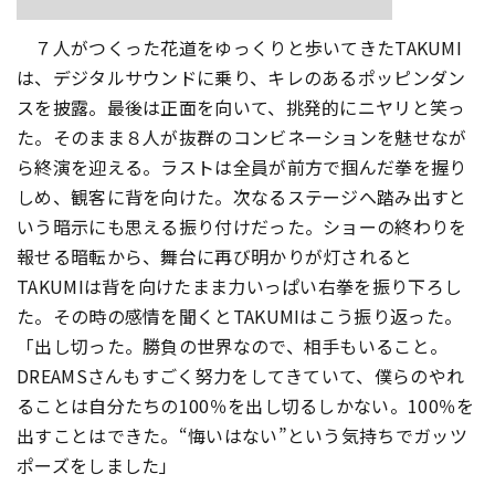
７人がつくった花道をゆっくりと歩いてきたTAKUMI
は、デジタルサウンドに乗り、キレのあるポッピンダン
スを披露。最後は正面を向いて、挑発的にニヤリと笑っ
た。そのまま８人が抜群のコンビネーションを魅せなが
ら終演を迎える。ラストは全員が前方で掴んだ拳を握り
しめ、観客に背を向けた。
次なるステージへ踏み出すと
いう暗示にも思える振り付けだった。
ショーの終わりを
報せる暗転から、
舞台に再び明かりが灯されると
TAKUMIは背を向けたまま力い
っぱい右拳を振り下ろし
た。
その時の感情を聞くとTAKUMIはこう振り返った。
「出し切った。勝負の世界なので、相手もいること。
DREAMSさんもすごく努力をしてきていて、
僕らのやれ
ることは自分たちの100％を出し切るしかない。
100％を
出すことはできた。“悔いはない”
という気持ちでガッツ
ポーズをしました」