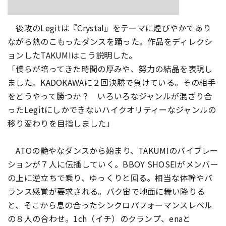
後攻のLegitは『Crystal』
をテーマに煌びやかであり
ながら熱のこもったダンスを踊った。
作品をディレクシ
ョンしたTAKUMIはこう説明した。
「僕らが培ってきた時間の厚みや、努力の結晶を表現し
ました。
KADOKAWAに２回決勝で負けている。
その相手
をどうやって勝つか？ いろいろなジャンルが混ざり合
ったLegitにしかできないハイ
クオリティーなジャンルの
移り変わりを目指しました」
ATOの艶やなダンスから始まり、
TAKUMIのバイブレー
ションが７人に伝播していく。BBOY SHOSEIがメンバー
の上に逆立ちで乗り、ゆっくりと回る。
相当な体幹やバ
ランス感覚が要求される。
バク宙で地面に舞い降りる
と、
そこから息の合ったシンクロパフォーマンスレベル
の８人の合わせ
。1ch（イチ）のクランプ、enaと