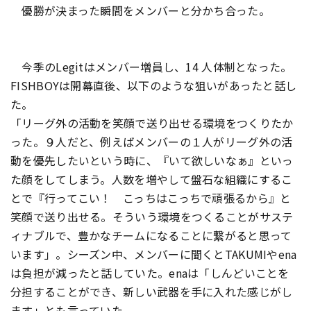
優勝が決まった瞬間をメンバーと分かち合った。
今季のLegitはメンバー増員し、14 人体制となった。
FISHBOYは開幕直後、以下のような狙いがあったと話し
た。
「リーグ外の活動を笑顔で送り出せる環境をつくりたか
った。９人だと、例えばメンバーの１人がリーグ外の活
動を優先したいという時に、『いて欲しいなぁ』といっ
た顔をしてしまう。人数を増やして盤石な組織にするこ
とで『行ってこい！ こっちはこっちで頑張るから』と
笑顔で送り出せる。そういう環境をつくることがサステ
ィナブルで、豊かなチームになることに繋がると思って
います」。シーズン中、メンバーに聞くとTAKUMIやena
は負担が減ったと話していた。enaは「しんどいことを
分担することができ、新しい武器を手に入れた感じがし
ます」とも言っていた。