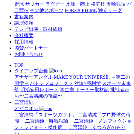
野球
サッカー
ラグビー
水泳・陸上
格闘技
五輪競技
パ
ラ競技
その他スポーツ
FORZA EHIME
独立リーグ
書籍案内
講演依頼
テレビ出演・取材依頼
会社概要
採用情報
協賛パートナー
お問い合わせ
TOP
タイアップ企画
アナザーアングル
MAKE YOUR UNIVERSE. ～第二の
開学～
バトンプロジェクト
対論×勝利学
スポーツ未来
塾
明治安田レポート
学生寮 ドーミー取材記
挑戦者た
ち〜二宮清純の視点〜
二宮清純
オピニオン
二宮清純「スポーツのツボ」
二宮清純「プロ野球の時
間」
二宮清純「唯我独論」
二宮清純「ノンフィクショ
ン・シアター・傑作選」
二宮清純「くつろぎの在り
か」