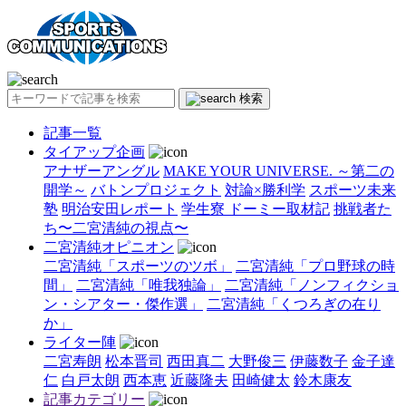
検索
記事一覧
タイアップ企画
アナザーアングル
MAKE YOUR UNIVERSE. ～第二の
開学～
バトンプロジェクト
対論×勝利学
スポーツ未来
塾
明治安田レポート
学生寮 ドーミー取材記
挑戦者た
ち〜二宮清純の視点〜
二宮清純オピニオン
二宮清純「スポーツのツボ」
二宮清純「プロ野球の時
間」
二宮清純「唯我独論」
二宮清純「ノンフィクショ
ン・シアター・傑作選」
二宮清純「くつろぎの在り
か」
ライター陣
二宮寿朗
松本晋司
西田真二
大野俊三
伊藤数子
金子達
仁
白戸太朗
西本恵
近藤隆夫
田崎健太
鈴木康友
記事カテゴリー