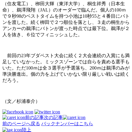
（住友電工）、栁田大輝（東洋大学）、桐生祥秀（日本生
命）、鵜澤飛翔（JAL）のオーダーで臨んだ。個人の100ｍ
で９秒98のベストタイムを持つ小池は10秒55と４番目にバト
ンを渡した。続く栁田で２つ順位を落とし、３走の桐生から
アンカーの鵜澤にバトンが渡った時点では最下位。鵜澤が２
人を抜き、６位でフィニッシュした。
前回の23年ブダペスト大会に続く２大会連続の入賞にも満
足していなかった。ミックスゾーンでは自らを責める選手も
いた。ただ100ｍは全３選手が予選落ち、200ｍは鵜澤のみが
準決勝進出。個の力を上げていかない限り厳しい戦いは続く
だろう。
（文／杉浦泰介）
前の記事
次の記事
前のページへ戻る
バックナンバーはこちら
陸上