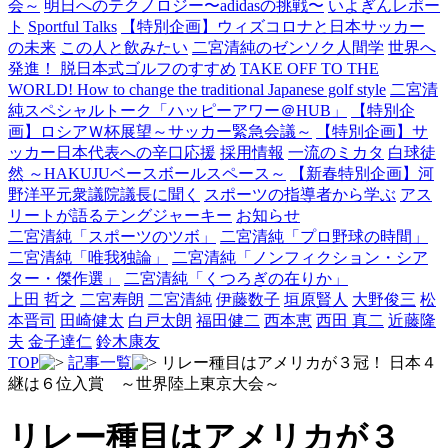
会～
明日へのテクノロジー〜adidasの挑戦〜
いよぎんレポー
ト
Sportful Talks
【特別企画】ウィズコロナと日本サッカー
の未来
この人と飲みたい
二宮清純のゼンソク人間学
世界へ
発進！ 脱日本式ゴルフのすすめ
TAKE OFF TO THE
WORLD! How to change the traditional Japanese golf style
二宮清
純スペシャルトーク「ハッピーアワー＠HUB」
【特別企
画】ロシアＷ杯展望～サッカー緊急会議～
【特別企画】サ
ッカー日本代表への辛口応援
採用情報
一流のミカタ
白球徒
然 ～HAKUJUベースボールスペース～
【新春特別企画】河
野洋平元衆議院議長に聞く
スポーツの指導者から学ぶ
アス
リートが語るテングジャーキー
お知らせ
二宮清純「スポーツのツボ」
二宮清純「プロ野球の時間」
二宮清純「唯我独論」
二宮清純「ノンフィクション・シア
ター・傑作選」
二宮清純「くつろぎの在りか」
上田 哲之
二宮寿朗
二宮清純
伊藤数子
垣原賢人
大野俊三
松
本晋司
田崎健太
白戸太朗
福田健二
西本恵
西田 真二
近藤隆
夫
金子達仁
鈴木康友
TOP
記事一覧
リレー種目はアメリカが３冠！ 日本４
継は６位入賞 ～世界陸上東京大会～
リレー種目はアメリカが３