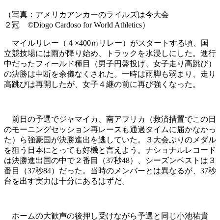
（写真：アメリカアンカーのライルズは今大会
２冠 ©Diogo Cardoso for World Athletics）
マイルリレー（４×400ｍリレー）がスタートする頃、国
立競技場には雨が降り始め、トラックを水浸しにした。進行
中だったフィールド種目（男子円盤投げ、女子走り高跳び）
の決勝は中断を余儀なくされた。一時は雨脚も弱まり、走り
高跳びは再開したが、女子４継の前に再び強くなった。
前日の予選でジャマイカ、南アフリカ（救済措置でこの日
のモーニングセッション再レースも通過タイムに届かなかっ
た）ら強豪国が決勝進出を逃していた。３大会ぶりのメダル
を狙う日本にとっても好機と言えよう。ナショナルレコード
は決勝進出国の中で２番目（37秒48）、シーズンベストは３
番目（37秒84）だった。当時のメンバーとは異なるが、37秒
台を出す実力は十分にあるはずだ。
ホームの大歓声の後押し受けながら予選と同じ小池祐貴