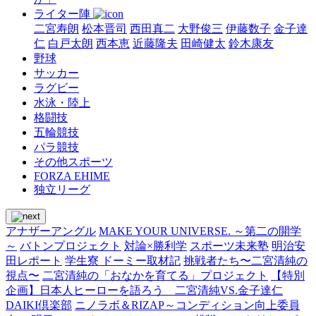
ライター陣
二宮寿朗
松本晋司
西田真二
大野俊三
伊藤数子
金子達
仁
白戸太朗
西本恵
近藤隆夫
田崎健太
鈴木康友
野球
サッカー
ラグビー
水泳・陸上
格闘技
五輪競技
パラ競技
その他スポーツ
FORZA EHIME
独立リーグ
アナザーアングル
MAKE YOUR UNIVERSE. ～第二の開学
～
バトンプロジェクト
対論×勝利学
スポーツ未来塾
明治安
田レポート
学生寮 ドーミー取材記
挑戦者たち〜二宮清純の
視点〜
二宮清純の「おなかを育てる」プロジェクト
【特別
企画】日本人ヒーローを語ろう 二宮清純VS.金子達仁
DAIKI倶楽部
ニノラボ＆RIZAP～コンディション向上委員