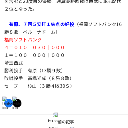
を含むと23度目の優勝。通算優勝回数は西武に並ぶ歴代
２位となった。
有原、７回５安打１失点の好投
（福岡ソフトバンク16
勝８敗 ベルーナドーム）
福岡ソフトバンク
４＝０１０｜０３０｜０００
１＝１００｜０００｜０００
埼玉西武
勝利投手 有原（13勝９敗）
敗戦投手 髙橋光成（８勝８敗）
セーブ 杉山（３勝４敗30Ｓ）
前の記事