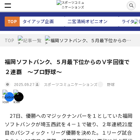
TOP
タイアップ企画
二宮清純
オピニオン
ライター
TOP
記事一覧
福岡ソフトバンク、５月最下位からのⅤ
字回復で２連覇 ～プロ野球～
福岡ソフトバンク、５月最下位からのⅤ字回復で
２連覇 ～プロ野球～
スポーツコミュニケーションズ
野球
2025.09.27
27日、優勝へのマジックナンバーを１としていた福岡
ソフトバンクが埼玉西武を４－１で破り、２年連続21度
目のパシフィック・リーグ優勝を決めた。１リーグ試合