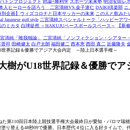
バトンプロジェクト
対論×勝利学
スポーツ未来塾
明治安田レ
本人ヒーローを語ろう 二宮清純VS.金子達仁
DAIKI倶楽部
ニ
特別企画】ウィズコロナと日本サッカーの未来
この人と飲みた
Japanese golf style
二宮清純スペシャルトーク「ハッピーアワー
流のミカタ
白球徒然 ～HAKUJUベースボールスペース～
【新
宮清純「唯我独論」
二宮清純「ノンフィクション・シアター
本晋司
田崎健太
白戸太朗
福田健二
西本恵
西田 真二
近藤隆夫
18世界記録＆優勝でアジア大会内定 ～陸上日本選手権～
藤大樹がU18世界記録＆優勝で
た第110回日本陸上競技選手権大会最終日が愛知・パロマ瑞穂
2塗り替える48秒09で優勝。日本歴代４位に入る好タイムで、