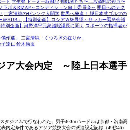
ポート
学生寮 ドーミー取材記
挑戦者たち〜二宮清純の視点〜
ノラボ＆RIZAP～コンディション向上委員会～
明日へのテク
い
二宮清純のゼンソク人間学
世界へ発進！ 脱日本式ゴルフの
＠HUB」
【特別企画】ロシアＷ杯展望～サッカー緊急会議
春特別企画】河野洋平元衆議院議長に聞く
スポーツの指導者か
・傑作選」
二宮清純「くつろぎの在りか」
金子達仁
鈴木康友
アジア大会内定 ～陸上日本選手
スタジアムで行なわれた。男子400ｍハードルは京都・洛南高
代表内定条件であるアジア競技大会の派遣設定記録（49秒46）