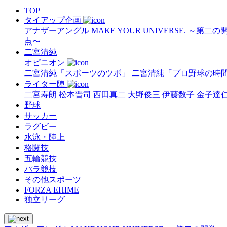
TOP
タイアップ企画
アナザーアングル
MAKE YOUR UNIVERSE. ～第二
点〜
二宮清純
オピニオン
二宮清純「スポーツのツボ」
二宮清純「プロ野球の時
ライター陣
二宮寿朗
松本晋司
西田真二
大野俊三
伊藤数子
金子達
野球
サッカー
ラグビー
水泳・陸上
格闘技
五輪競技
パラ競技
その他スポーツ
FORZA EHIME
独立リーグ