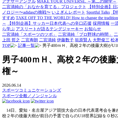
アナザーアングル
MAKE YOUR UNIVERSE. ～第二の開学～
二宮清純の「おなかを育てる」プロジェクト
【特別企画】日
ノロジー〜adidasの挑戦〜
いよぎんレポート
Sportful Talks
【
すすめ
TAKE OFF TO THE WORLD! How to change the traditional 
～
【特別企画】サッカー日本代表への辛口応援
採用情報
一
ら学ぶ
アスリートが語るテングジャーキー
お知らせ
二宮清純「スポーツのツボ」
二宮清純「プロ野球の時間」
二
上田 哲之
二宮寿朗
二宮清純
伊藤数子
垣原賢人
大野俊三
松
TOP
記事一覧
男子400ｍＨ、高校２年の後藤大樹がU
男子400ｍＨ、高校２年の後
権～
2026.06.14
スポーツコミュニケーションズ
スポーツ全般／ノンジャンル
14日、愛知・名古屋アジア競技大会の日本代表選考会を兼ね
校２年の後藤大樹が前日の予選で自らのU18世界記録を０秒2