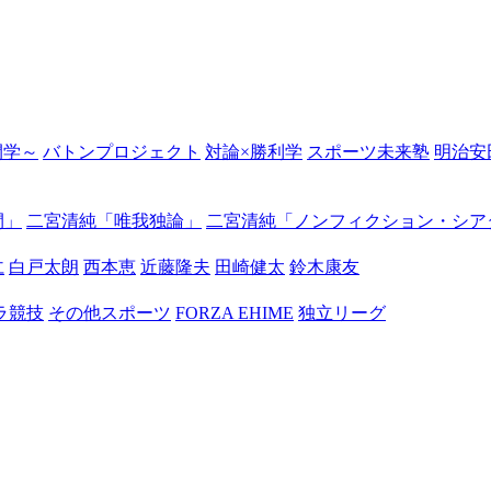
の開学～
バトンプロジェクト
対論×勝利学
スポーツ未来塾
明治安
間」
二宮清純「唯我独論」
二宮清純「ノンフィクション・シア
仁
白戸太朗
西本恵
近藤隆夫
田崎健太
鈴木康友
ラ競技
その他スポーツ
FORZA EHIME
独立リーグ