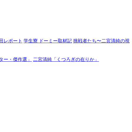
田レポート
学生寮 ドーミー取材記
挑戦者たち〜二宮清純の視
ター・傑作選」
二宮清純「くつろぎの在りか」