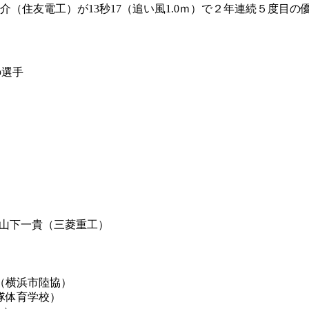
（住友電工）が13秒17（追い風1.0ｍ）で２年連続５度目の優
の選手
※山下一貴（三菱重工）
（横浜市陸協）
隊体育学校）