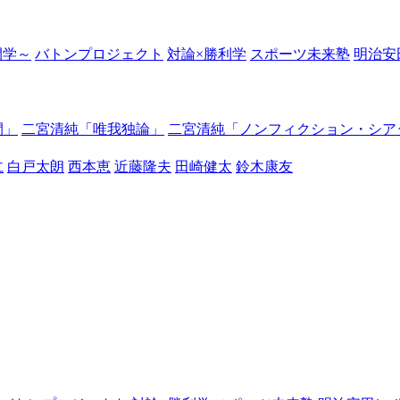
の開学～
バトンプロジェクト
対論×勝利学
スポーツ未来塾
明治安
間」
二宮清純「唯我独論」
二宮清純「ノンフィクション・シア
仁
白戸太朗
西本恵
近藤隆夫
田崎健太
鈴木康友