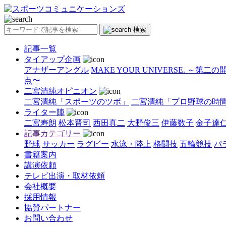
検索
記事一覧
タイアップ企画
アナザーアングル
MAKE YOUR UNIVERSE. ～第二
点〜
二宮清純オピニオン
二宮清純「スポーツのツボ」
二宮清純「プロ野球の時
ライター陣
二宮寿朗
松本晋司
西田真二
大野俊三
伊藤数子
金子達
記事カテゴリー
野球
サッカー
ラグビー
水泳・陸上
格闘技
五輪競技
パ
書籍案内
講演依頼
テレビ出演・取材依頼
会社概要
採用情報
協賛パートナー
お問い合わせ