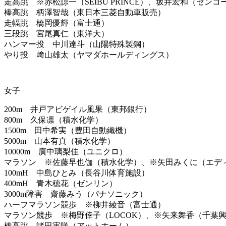
走高跳 ※赤松諒一（SEIBU PRINCE）、坂井宏和（センコ
棒高跳 柄澤智哉（東日本三菱自動車販売）
走幅跳 橋岡優輝（富士通）
三段跳 宮尾真仁（東洋大）
ハンマー投 中川達斗（山陽特殊製鋼）
やり投 﨑山雄太（ヤマダホールディングス）
女子
200m 井戸アビゲイル風果（東邦銀行）
800m 久保凛（積水化学）
1500m 田中希実（豊田自動織機）
5000m 山本有真（積水化学）
10000m 廣中璃梨佳（ユニクロ）
マラソン ※佐藤早也伽（積水化学）、※矢田みくに（エデ
100mH 中島ひとみ（長谷川体育施設）
400mH 青木穂花（ゼンリン）
3000m障害 齋藤みう（パナソニック）
ハーフマラソン競歩 ※柳井綾音（富士通）
マラソン競歩 ※梅野倖子（LOCOK）、※矢来舞香（千葉
棒高跳 諸田実咲（アットホーム）