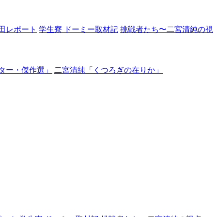
田レポート
学生寮 ドーミー取材記
挑戦者たち〜二宮清純の視
ター・傑作選」
二宮清純「くつろぎの在りか」