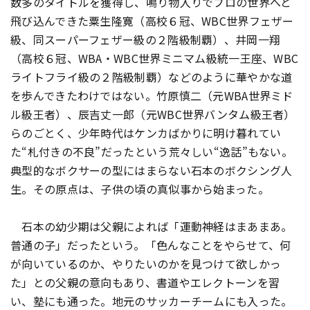
数多のタイトルを獲得し、鳴り物入りでプロの世界へと
飛び込んできた粟生隆寛（高校６冠、WBC世界フェザー
級、同スーパーフェザー級の２階級制覇）、井岡一翔
（高校６冠、WBA・WBC世界ミニマム級統一王座、WBC
ライトフライ級の２階級制覇）などのように華やかな道
を歩んできたわけではない。竹原慎二（元WBA世界ミド
ル級王者）、辰吉丈一郎（元WBC世界バンタム級王者）
らのごとく、少年時代はケンカばかりに明け暮れてい
た“札付きの不良”だったという荒々しい“逸話”もない。
典型的なボクサーの型にはまらない石本のボクシング人
生。その原点は、子供の頃の真似事から始まった。
石本の幼少期は父親によれば「運動神経はまあまあ。
普通の子」だったという。「色んなことをやらせて、何
が向いているのか、やりたいのかを見つけて欲しかっ
た」との父親の意向もあり、書道やエレクトーンを習
い、塾にも通った。地元のサッカーチームにも入った。