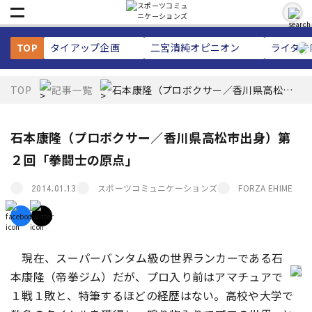
TOP
タイアップ企画
二宮清純
オピニオン
ライター
TOP
記事一覧
石本康隆（プロボクサー／香川県高松市
出身）第２回「拳闘士の原点」
石本康隆（プロボクサー／香川県高松市出身）第
２回「拳闘士の原点」
スポーツコミュニケーションズ
FORZA EHIME
2014.01.13
現在、スーパーバンタム級の世界ランカーである石
本康隆（帝拳ジム）だが、プロ入り前はアマチュアで
１戦１敗と、特筆するほどの経歴はない。高校や大学で