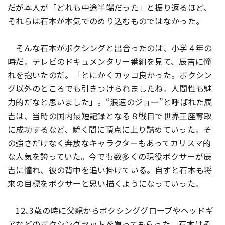
だが本人が「どれも中途半端だった」と振り返るほど、
それらは石本が本気でのめり込むものではなかった。
そんな石本がボクシングと出合ったのは、小学４年の
時だ。テレビのドキュメンタリー番組を見て、辰吉に憧
れを抱いたのだ。「とにかくカッコ良かった。ボクシン
グ以外のところでも引きつけられましたね。人間性も魅
力的だなと思いました」。“浪速のジョー”と呼ばれた辰
吉は、当時の国内最短記録となる８戦目で世界王座奪取
に成功するなど、瞬く間に頂点に上り詰めていった。そ
の強さだけなく奔放なキャラクターもあってカリスマ的
な人気を誇っていた。今でも数多くの現役ボクサーが辰
吉に憧れ、彼の背中を追い掛けている。自ずと石本も将
来の目標をボクサーと思い描くようになっていった。
12､3歳の時に父親からボクシンググローブやヘッドギ
アなどのボクシングセットを買ってもらった。石本はそ