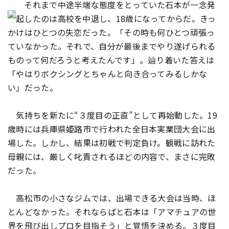
それまで中途半端な態度をとっていた石本が一念発
起したのは高校を中退し、18歳になってからだ。きっ
かけはひとつの失恋だった。「その時も何ひとつ頑張っ
ていなかった。それで、自分が最後までやり遂げられる
ものって何だろうと考えたんです」。辿り着いた答えは
「やはりボクシングとちゃんと向き合ってみるしかな
い」だった。
気持ちを新たに“３度目の正直”として再始動した。19
歳時には兵庫県姫路市で行われた全日本実業団大会に出
場した。しかし、結果は初戦で判定負け。観戦に訪れた
母親には、厳しく叱責されるほどの内容で、まさに完敗
だった。
高松市の小さなジムでは、出場できる大会は当時、ほ
とんどなかった。それならばと石本は「アマチュアの世
界を飛び出しプロを目指そう」と覚悟を決める。３度目