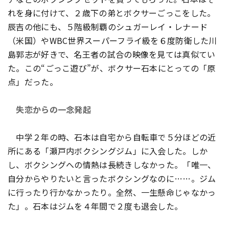
れを身に付けて、２歳下の弟とボクサーごっこをした。
辰吉の他にも、５階級制覇のシュガーレイ・レナード
（米国）やWBC世界スーパーフライ級を６度防衛した川
島郭志が好きで、名王者の試合の映像を見ては真似てい
た。この“ごっこ遊び”が、ボクサー石本にとっての「原
点」だった。
失恋からの一念発起
中学２年の時、石本は自宅から自転車で５分ほどの近
所にある「瀬戸内ボクシングジム」に入会した。しか
し、ボクシングへの情熱は長続きしなかった。「唯一、
自分からやりたいと言ったボクシングなのに……。ジム
に行ったり行かなかったり。全然、一生懸命じゃなかっ
た」。石本はジムを４年間で２度も退会した。