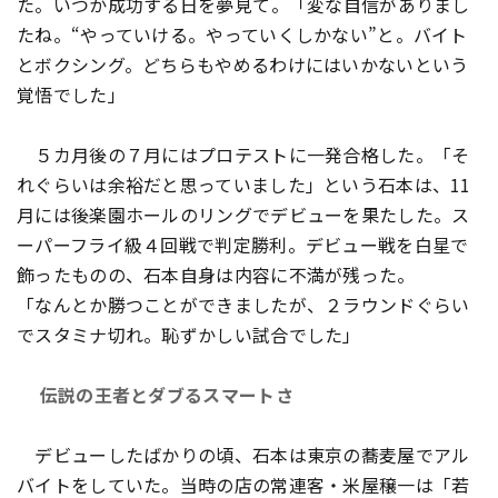
た。いつか成功する日を夢見て――。「変な自信がありまし
たね。“やっていける。やっていくしかない”と。バイト
とボクシング。どちらもやめるわけにはいかないという
覚悟でした」
５カ月後の７月にはプロテストに一発合格した。「そ
れぐらいは余裕だと思っていました」という石本は、11
月には後楽園ホールのリングでデビューを果たした。ス
ーパーフライ級４回戦で判定勝利。デビュー戦を白星で
飾ったものの、石本自身は内容に不満が残った。
「なんとか勝つことができましたが、２ラウンドぐらい
でスタミナ切れ。恥ずかしい試合でした」
伝説の王者とダブるスマートさ
デビューしたばかりの頃、石本は東京の蕎麦屋でアル
バイトをしていた。当時の店の常連客・米屋穣一は「若