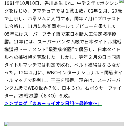
1981年10月10日、香川県生まれ。中学２年でボクシン
グをはじめ、アマチュアでは１戦１敗。02年２月、20歳
で上京し、帝拳ジムに入門する。同年７月にプロテスト
に合格し、11月に後楽園ホールでデビューを果たした。
05年にはスーパーフライ級で東日本新人王決定戦準優
勝。11年には、スーパーバンタム級で日本タイトル挑戦
権獲得トーナメント“最強後楽園”で優勝し、日本タイト
ルへの挑戦権を奪取した。しかし、翌年２月の日本同級
タイトルマッチでは判定で敗れ、ベルト獲得はならなか
った。12年４月に、WBOインターナショナル・同級タイ
トルマッチで勝利し、王座を獲得。現在は、スーパーバ
ンタム級でWBO世界７位、日本３位。右ボクサーファイ
ター。29戦23勝（６KO）６敗。
＞＞ブログ「まぁーライオン日記〜最終章〜」