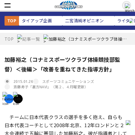
TOP
タイアップ企画
二宮清純
オピニオン
ライター
TOP
記事一覧
加藤裕之（コナミスポーツクラブ体操競
技部監督）＜後編＞「改善を重ねてきた
指導方針」
加藤裕之（コナミスポーツクラブ体操競技部監
督）＜後編＞「改善を重ねてきた指導方針」
スポーツコミュニケーションズ
2015.01.26
斎藤寿子「裏方NAVI」（第２、４月曜更新）
チームに日本代表クラスの選手を多く抱え、自らも
日本代表コーチとして2008年北京、12年ロンドンと２
大会連続で五輪に帯同した加藤裕之。彼が指導者として