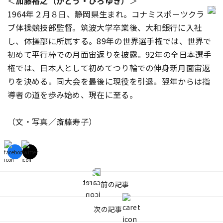
＜
加藤裕之（かとう・ひろゆき）
＞
1964年２月８日、静岡県生まれ。コナミスポーツクラ
ブ体操競技部監督。筑波大学卒業後、大和銀行に入社
し、体操部に所属する。89年の世界選手権では、世界で
初めて平行棒での月面宙返りを披露。92年の全日本選手
権では、日本人として初めてつり輪での伸身新月面宙返
りを決める。同大会を最後に現役を引退。翌年からは指
導者の道を歩み始め、現在に至る。
（文・写真／斎藤寿子）
前の記事
次の記事