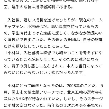
と加藤は言う。だからこそ指導者の手腕が問われる半
面、選手の成長は指導者冥利に尽きる。
入社後、著しい成長を遂げたひとりが、現在のチーム
キャプテン、小林研也だ。高い素質を持っているもの
の、学生時代までは安定感に乏しく、なかなか満足のい
く演技ができずにいた。その最大の要因は、自分の感覚
だけを頼りにしていたことにあった。
「小林は、入社当初は練習でも細かいことを考えずにや
っているところがありました。そのために試合になる
と、調子の良し悪しに左右されて、本人も当日になって
みないとわからないという感じだったんです」
小林にとって転機となったのは、2008年のことだ。５
月、岡山市の桃太郎アリーナでは、北京五輪の選考会を
兼ねたNHK杯が行なわれていた。しかし、そのステージ
に小林の姿はなかった。前年秋の１次選考会を兼ねて行