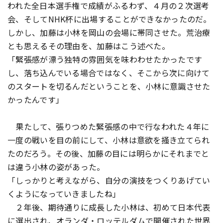
われた全日本選手権で成績がふるわず、４月の２次選考
会、そしてNHK杯に出場することができなかったのだ。
しかし、加藤は小林を岡山の会場に帯同させた。荒治療
とも思えるその理由を、加藤はこう述べた。
「緊張感が漂う独特の雰囲気を味わわせたかったです
し、落ち込んでいる場合ではなく、そこから次に向けて
のスタートを切るんだということを、小林に意識させた
かったんです」
果たして、張りつめた緊張感の中で行なわれた４年に
一度の戦いを目の前にして、小林は意欲を掻き立てられ
たのだろう。その後、加藤の目には明らかにそれまでと
は違う小林の姿があった。
「しっかりと考えながら、自分の演技をつくりあげてい
くようになっていきましたね」
２年後、期待通りに成長した小林は、初めて日本代表
に選出され、オランダ・ロッテルダムで開催された世界