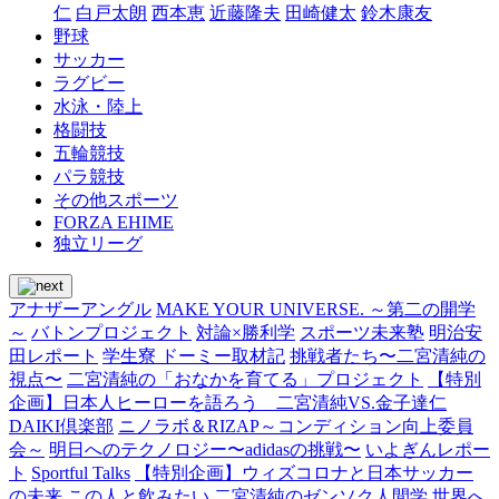
仁
白戸太朗
西本恵
近藤隆夫
田崎健太
鈴木康友
野球
サッカー
ラグビー
水泳・陸上
格闘技
五輪競技
パラ競技
その他スポーツ
FORZA EHIME
独立リーグ
アナザーアングル
MAKE YOUR UNIVERSE. ～第二の開学
～
バトンプロジェクト
対論×勝利学
スポーツ未来塾
明治安
田レポート
学生寮 ドーミー取材記
挑戦者たち〜二宮清純の
視点〜
二宮清純の「おなかを育てる」プロジェクト
【特別
企画】日本人ヒーローを語ろう 二宮清純VS.金子達仁
DAIKI倶楽部
ニノラボ＆RIZAP～コンディション向上委員
会～
明日へのテクノロジー〜adidasの挑戦〜
いよぎんレポー
ト
Sportful Talks
【特別企画】ウィズコロナと日本サッカー
の未来
この人と飲みたい
二宮清純のゼンソク人間学
世界へ