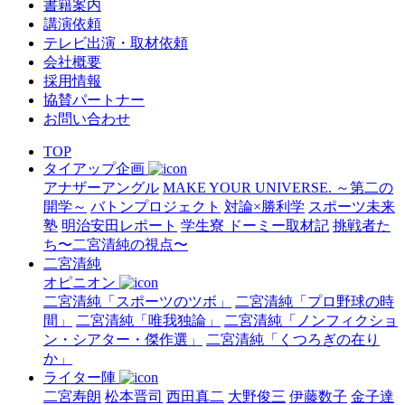
書籍案内
講演依頼
テレビ出演・取材依頼
会社概要
採用情報
協賛パートナー
お問い合わせ
TOP
タイアップ企画
アナザーアングル
MAKE YOUR UNIVERSE. ～第二の
開学～
バトンプロジェクト
対論×勝利学
スポーツ未来
塾
明治安田レポート
学生寮 ドーミー取材記
挑戦者た
ち〜二宮清純の視点〜
二宮清純
オピニオン
二宮清純「スポーツのツボ」
二宮清純「プロ野球の時
間」
二宮清純「唯我独論」
二宮清純「ノンフィクショ
ン・シアター・傑作選」
二宮清純「くつろぎの在り
か」
ライター陣
二宮寿朗
松本晋司
西田真二
大野俊三
伊藤数子
金子達