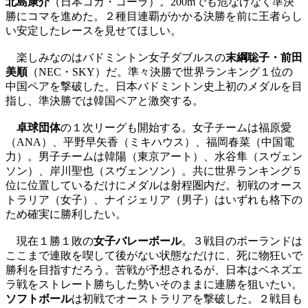
北島康介
（日本コカ・コーラ）。200mでも危なげなく準決
勝にコマを進めた。２種目連覇がかかる決勝を前に王者らし
い安定したレースを見せてほしい。
楽しみなのはバドミントン女子ダブルスの
末綱聡子・前田
美順
（NEC・SKY）だ。準々決勝で世界ランキング１位の
中国ペアを撃破した。日本バドミントン史上初のメダルを目
指し、準決勝では韓国ペアと激突する。
卓球団体
の１次リーグも開始する。女子チームは福原愛
（ANA）、平野早矢香（ミキハウス）、福岡春菜（中国電
力）。男子チームは韓陽（東京アート）、水谷隼（スヴェン
ソン）、岸川聖也（スヴェンソン）。共に世界ランキング５
位に位置しているだけにメダルは射程圏内だ。初戦のオース
トラリア（女子）、ナイジェリア（男子）はいずれも格下の
ため確実に勝利したい。
現在１勝１敗の
女子バレーボール
。３戦目のポーランドは
ここまで連敗を喫して後がない状態なだけに、死に物狂いで
勝利を目指すだろう。苦戦が予想されるが、日本はベネズエ
ラ戦をストレート勝ちした勢いそのままに連勝を狙いたい。
ソフトボール
は初戦でオーストラリアを撃破した。２戦目も