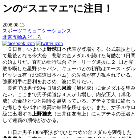
ンの“スエマエ”に注目！
2008.08.13
スポーツコミュニケーションズ
北京五輪みどころ
６日目、いよいよ
野球
日本代表が登場する。公式競技とし
て最後となる今大会、悲願の金メダルを懸けた苛酷な11日間
の始まりだ。直前の壮行試合でセ・リーグ選抜に２−11と完
敗を喫した星野ジャパン。キューバとの初戦はエース・ダル
ビッシュ有（北海道日本ハム）の先発が有力視されている。
強豪相手に勝利をおさめ、波に乗りたい。
柔道では男子90キロ級の
泉浩
（旭化成）に金メダルを望み
たい。ここまで男子柔道は４人が出場し、内柴正人（旭化
成）の金ひとつと期待を裏切っている。アテネで銀に終わっ
た悔しさをバネに最高の結果を残せるか。また、女子70キロ
級に出場する
上野雅恵
（三井住友海上）にもアテネの王者と
して連覇の期待がかかる。
11日に男子100m平泳ぎでひとつめの金メダルを獲得した