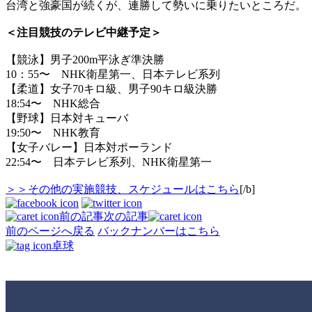
台湾と強豪国が続くが、連勝して勢いに乗りたいところだ。
＜注目競技のテレビ中継予定＞
【競泳】男子200m平泳ぎ準決勝
10：55〜 NHK衛星第一、日本テレビ系列
【柔道】女子70キロ級、男子90キロ級決勝
18:54〜 NHK総合
【野球】日本対キューバ
19:50〜 NHK教育
【女子バレー】日本対ポーランド
22:54〜 日本テレビ系列、NHK衛星第一
＞＞その他の実施競技、スケジュールはこちら
[/b]
前の記事
次の記事
前のページへ戻る
バックナンバーはこちら
卓球