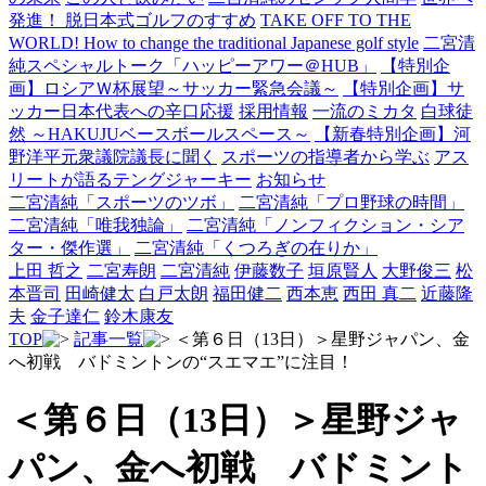
発進！ 脱日本式ゴルフのすすめ
TAKE OFF TO THE
WORLD! How to change the traditional Japanese golf style
二宮清
純スペシャルトーク「ハッピーアワー＠HUB」
【特別企
画】ロシアＷ杯展望～サッカー緊急会議～
【特別企画】サ
ッカー日本代表への辛口応援
採用情報
一流のミカタ
白球徒
然 ～HAKUJUベースボールスペース～
【新春特別企画】河
野洋平元衆議院議長に聞く
スポーツの指導者から学ぶ
アス
リートが語るテングジャーキー
お知らせ
二宮清純「スポーツのツボ」
二宮清純「プロ野球の時間」
二宮清純「唯我独論」
二宮清純「ノンフィクション・シア
ター・傑作選」
二宮清純「くつろぎの在りか」
上田 哲之
二宮寿朗
二宮清純
伊藤数子
垣原賢人
大野俊三
松
本晋司
田崎健太
白戸太朗
福田健二
西本恵
西田 真二
近藤隆
夫
金子達仁
鈴木康友
TOP
記事一覧
＜第６日（13日）＞星野ジャパン、金
へ初戦 バドミントンの“スエマエ”に注目！
＜第６日（13日）＞星野ジャ
パン、金へ初戦 バドミント