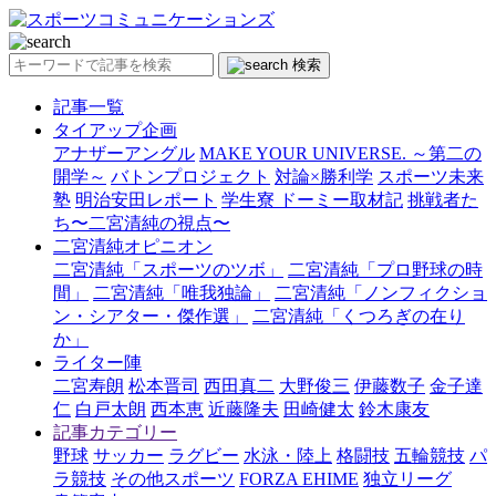
検索
記事一覧
タイアップ企画
アナザーアングル
MAKE YOUR UNIVERSE. ～第二の
開学～
バトンプロジェクト
対論×勝利学
スポーツ未来
塾
明治安田レポート
学生寮 ドーミー取材記
挑戦者た
ち〜二宮清純の視点〜
二宮清純オピニオン
二宮清純「スポーツのツボ」
二宮清純「プロ野球の時
間」
二宮清純「唯我独論」
二宮清純「ノンフィクショ
ン・シアター・傑作選」
二宮清純「くつろぎの在り
か」
ライター陣
二宮寿朗
松本晋司
西田真二
大野俊三
伊藤数子
金子達
仁
白戸太朗
西本恵
近藤隆夫
田崎健太
鈴木康友
記事カテゴリー
野球
サッカー
ラグビー
水泳・陸上
格闘技
五輪競技
パ
ラ競技
その他スポーツ
FORZA EHIME
独立リーグ