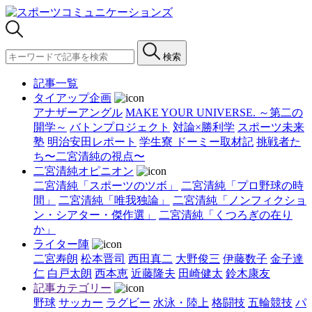
検索
記事一覧
タイアップ企画
アナザーアングル
MAKE YOUR UNIVERSE. ～第二の
開学～
バトンプロジェクト
対論×勝利学
スポーツ未来
塾
明治安田レポート
学生寮 ドーミー取材記
挑戦者た
ち〜二宮清純の視点〜
二宮清純オピニオン
二宮清純「スポーツのツボ」
二宮清純「プロ野球の時
間」
二宮清純「唯我独論」
二宮清純「ノンフィクショ
ン・シアター・傑作選」
二宮清純「くつろぎの在り
か」
ライター陣
二宮寿朗
松本晋司
西田真二
大野俊三
伊藤数子
金子達
仁
白戸太朗
西本恵
近藤隆夫
田崎健太
鈴木康友
記事カテゴリー
野球
サッカー
ラグビー
水泳・陸上
格闘技
五輪競技
パ