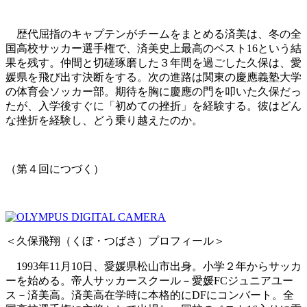
歴代屈指のキャプテンがチームをまとめる済美は、冬の全
国高校サッカー選手権で、済美史上最高のベスト16という結
果を残す。仲間と切磋琢磨した３年間を過ごした久保は、愛
媛県を飛び出す決断をする。次の進路は関東の慶應義塾大学
の体育会ソッカー部。期待を胸に慶應の門を叩いた久保だっ
たが、入学後すぐに「初めての挫折」を経験する。彼はどん
な挫折を経験し、どう乗り越えたのか。
（第４回につづく）
＜久保飛翔（くぼ・つばさ）プロフィール＞
1993年11月10日、愛媛県松山市出身。小学２年からサッカ
ーを始める。帝人サッカースクール－愛媛FCジュニアユー
ス－済美高。済美高在学時に本格的にDFにコンバート。全