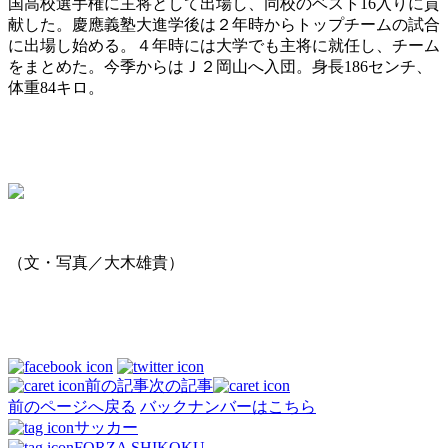
国高校選手権に主将として出場し、同校のベスト16入りに貢
献した。慶應義塾大進学後は２年時からトップチームの試合
に出場し始める。４年時には大学でも主将に就任し、チーム
をまとめた。今季からはＪ２岡山へ入団。身長186センチ、
体重84キロ。
（文・写真／大木雄貴）
前の記事
次の記事
前のページへ戻る
バックナンバーはこちら
サッカー
FORZA SHIKOKU