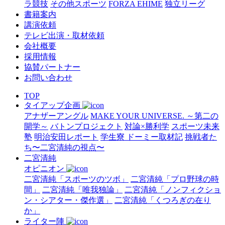
ラ競技
その他スポーツ
FORZA EHIME
独立リーグ
書籍案内
講演依頼
テレビ出演・取材依頼
会社概要
採用情報
協賛パートナー
お問い合わせ
TOP
タイアップ企画
アナザーアングル
MAKE YOUR UNIVERSE. ～第二の
開学～
バトンプロジェクト
対論×勝利学
スポーツ未来
塾
明治安田レポート
学生寮 ドーミー取材記
挑戦者た
ち〜二宮清純の視点〜
二宮清純
オピニオン
二宮清純「スポーツのツボ」
二宮清純「プロ野球の時
間」
二宮清純「唯我独論」
二宮清純「ノンフィクショ
ン・シアター・傑作選」
二宮清純「くつろぎの在り
か」
ライター陣