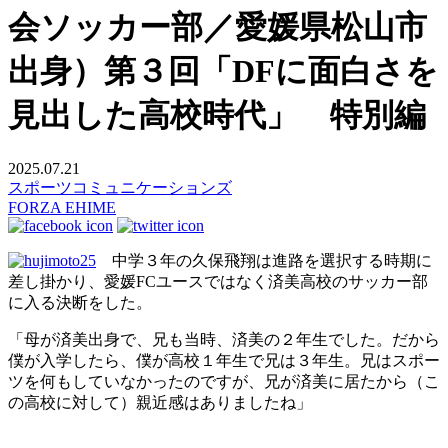
会ソッカー部／愛媛県松山市
出身）第３回「DFに面白さを
見出した高校時代」 特別編
2025.07.21
スポーツコミュニケーションズ
FORZA EHIME
中学３年の久保飛翔は進路を選択する時期に
差し掛かり、愛媛FCユースではなく済美高校のサッカー部
に入る決断をした。
「母が済美出身で、兄も当時、済美の２年生でした。だから
僕が入学したら、僕が高校１年生で兄は３年生。兄はスポー
ツを何もしていなかったのですが、兄が済美に居たから（こ
の高校に対して）親近感はありましたね」