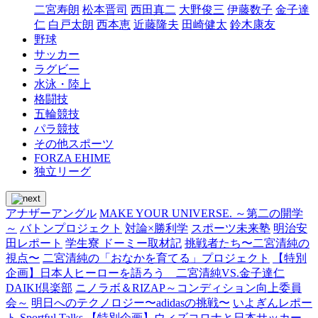
二宮寿朗
松本晋司
西田真二
大野俊三
伊藤数子
金子達
仁
白戸太朗
西本恵
近藤隆夫
田崎健太
鈴木康友
野球
サッカー
ラグビー
水泳・陸上
格闘技
五輪競技
パラ競技
その他スポーツ
FORZA EHIME
独立リーグ
アナザーアングル
MAKE YOUR UNIVERSE. ～第二の開学
～
バトンプロジェクト
対論×勝利学
スポーツ未来塾
明治安
田レポート
学生寮 ドーミー取材記
挑戦者たち〜二宮清純の
視点〜
二宮清純の「おなかを育てる」プロジェクト
【特別
企画】日本人ヒーローを語ろう 二宮清純VS.金子達仁
DAIKI倶楽部
ニノラボ＆RIZAP～コンディション向上委員
会～
明日へのテクノロジー〜adidasの挑戦〜
いよぎんレポー
ト
Sportful Talks
【特別企画】ウィズコロナと日本サッカー