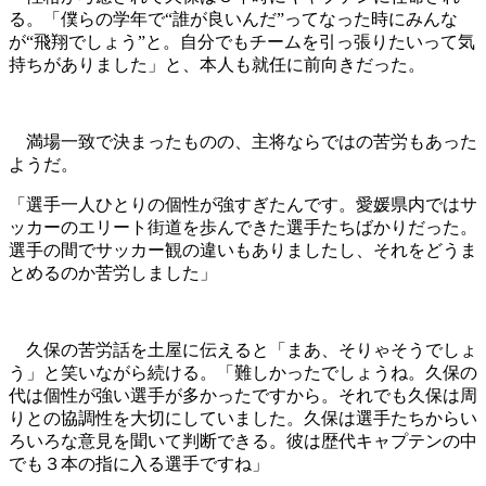
る。「僕らの学年で“誰が良いんだ”ってなった時にみんな
が“飛翔でしょう”と。自分でもチームを引っ張りたいって気
持ちがありました」と、本人も就任に前向きだった。
満場一致で決まったものの、主将ならではの苦労もあった
ようだ。
「選手一人ひとりの個性が強すぎたんです。愛媛県内ではサ
ッカーのエリート街道を歩んできた選手たちばかりだった。
選手の間でサッカー観の違いもありましたし、それをどうま
とめるのか苦労しました」
久保の苦労話を土屋に伝えると「まあ、そりゃそうでしょ
う」と笑いながら続ける。「難しかったでしょうね。久保の
代は個性が強い選手が多かったですから。それでも久保は周
りとの協調性を大切にしていました。久保は選手たちからい
ろいろな意見を聞いて判断できる。彼は歴代キャプテンの中
でも３本の指に入る選手ですね」