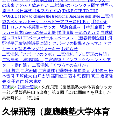
の未来
この人と飲みたい
二宮清純のゼンソク人間学
世界へ
発進！ 脱日本式ゴルフのすすめ
TAKE OFF TO THE
WORLD! How to change the traditional Japanese golf style
二宮清
純スペシャルトーク「ハッピーアワー＠HUB」
【特別企
画】ロシアＷ杯展望～サッカー緊急会議～
【特別企画】サ
ッカー日本代表への辛口応援
採用情報
一流のミカタ
白球徒
然 ～HAKUJUベースボールスペース～
【新春特別企画】河
野洋平元衆議院議長に聞く
スポーツの指導者から学ぶ
アス
リートが語るテングジャーキー
お知らせ
二宮清純「スポーツのツボ」
二宮清純「プロ野球の時間」
二宮清純「唯我独論」
二宮清純「ノンフィクション・シア
ター・傑作選」
二宮清純「くつろぎの在りか」
上田 哲之
二宮寿朗
二宮清純
伊藤数子
垣原賢人
大野俊三
松
本晋司
田崎健太
白戸太朗
福田健二
西本恵
西田 真二
近藤隆
夫
金子達仁
鈴木康友
TOP
記事一覧
久保飛翔（慶應義塾大学体育会ソッカ
ー部／愛媛県松山市出身）第３回「DFに面白さを見出した
高校時代」 特別編
久保飛翔（慶應義塾大学体育