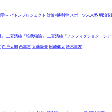
の開学～
バトンプロジェクト
対論×勝利学
スポーツ未来塾
明治安
間」
二宮清純「唯我独論」
二宮清純「ノンフィクション・シア
仁
白戸太朗
西本恵
近藤隆夫
田崎健太
鈴木康友