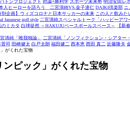
バトンプロジェクト
対論×勝利学
スポーツ未来塾
明治安田レ
本人ヒーローを語ろう 二宮清純VS.金子達仁
DAIKI倶楽部
ニ
特別企画】ウィズコロナと日本サッカーの未来
この人と飲みた
Japanese golf style
二宮清純スペシャルトーク「ハッピーアワー
流のミカタ
白球徒然 ～HAKUJUベースボールスペース～
【新
宮清純「唯我独論」
二宮清純「ノンフィクション・シアター
本晋司
田崎健太
白戸太朗
福田健二
西本恵
西田 真二
近藤隆夫
ク」がくれた宝物
ラリンピック」がくれた宝物