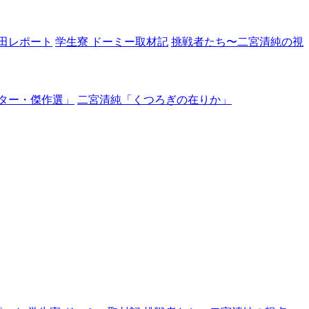
田レポート
学生寮 ドーミー取材記
挑戦者たち〜二宮清純の視
ター・傑作選」
二宮清純「くつろぎの在りか」