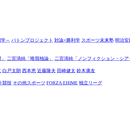
の開学～
バトンプロジェクト
対論×勝利学
スポーツ未来塾
明治安
間」
二宮清純「唯我独論」
二宮清純「ノンフィクション・シア
仁
白戸太朗
西本恵
近藤隆夫
田崎健太
鈴木康友
ラ競技
その他スポーツ
FORZA EHIME
独立リーグ