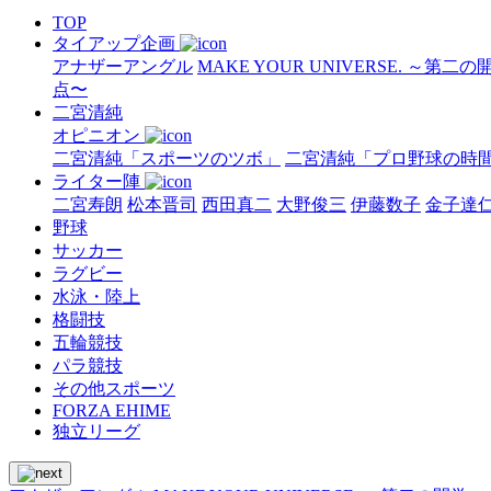
TOP
タイアップ企画
アナザーアングル
MAKE YOUR UNIVERSE. ～第二
点〜
二宮清純
オピニオン
二宮清純「スポーツのツボ」
二宮清純「プロ野球の時
ライター陣
二宮寿朗
松本晋司
西田真二
大野俊三
伊藤数子
金子達
野球
サッカー
ラグビー
水泳・陸上
格闘技
五輪競技
パラ競技
その他スポーツ
FORZA EHIME
独立リーグ