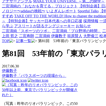
アナザーアングル
MAKE YOUR UNIVERSE. ～第二の開学～
二宮清純の「おなかを育てる」プロジェクト
【特別企画】日
ノロジー〜adidasの挑戦〜
いよぎんレポート
Sportful Talks
【
すすめ
TAKE OFF TO THE WORLD! How to change the traditional 
～
【特別企画】サッカー日本代表への辛口応援
採用情報
一
ら学ぶ
アスリートが語るテングジャーキー
お知らせ
二宮清純「スポーツのツボ」
二宮清純「プロ野球の時間」
二
上田 哲之
二宮寿朗
二宮清純
伊藤数子
垣原賢人
大野俊三
松
TOP
記事一覧
第81回 53年前の「東京パラリンピッ
第81回 53年前の「東京パ
2017.06.30
伊藤数子
伊藤数子「パラスポーツの現場から」
（写真：昨年のリオパラリンピック。この50