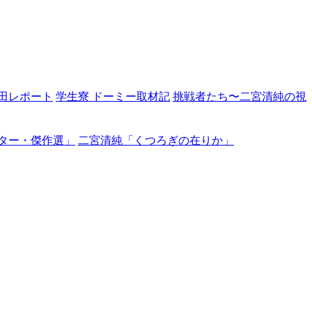
田レポート
学生寮 ドーミー取材記
挑戦者たち〜二宮清純の視
ター・傑作選」
二宮清純「くつろぎの在りか」