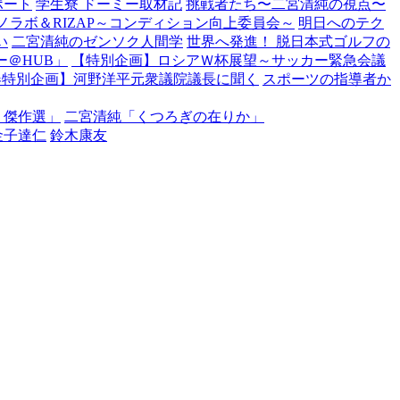
ポート
学生寮 ドーミー取材記
挑戦者たち〜二宮清純の視点〜
ノラボ＆RIZAP～コンディション向上委員会～
明日へのテク
い
二宮清純のゼンソク人間学
世界へ発進！ 脱日本式ゴルフの
＠HUB」
【特別企画】ロシアＷ杯展望～サッカー緊急会議
春特別企画】河野洋平元衆議院議長に聞く
スポーツの指導者か
・傑作選」
二宮清純「くつろぎの在りか」
金子達仁
鈴木康友