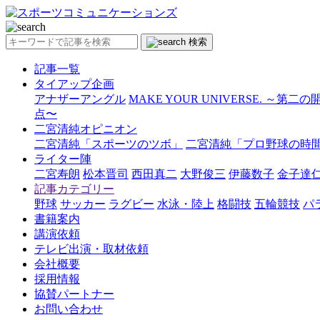
検索
記事一覧
タイアップ企画
アナザーアングル
MAKE YOUR UNIVERSE. ～第二
点〜
二宮清純オピニオン
二宮清純「スポーツのツボ」
二宮清純「プロ野球の時
ライター陣
二宮寿朗
松本晋司
西田真二
大野俊三
伊藤数子
金子達
記事カテゴリー
野球
サッカー
ラグビー
水泳・陸上
格闘技
五輪競技
パ
書籍案内
講演依頼
テレビ出演・取材依頼
会社概要
採用情報
協賛パートナー
お問い合わせ