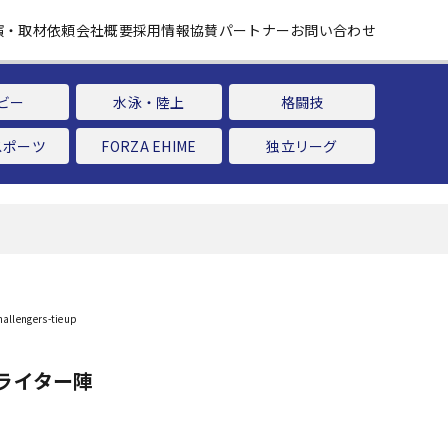
演・取材依頼
会社概要
採用情報
協賛パートナー
お問い合わせ
ビー
水泳・陸上
格闘技
スポーツ
FORZA EHIME
独立リーグ
ライター陣