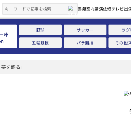
書籍案内
講演依頼
テレビ出
野球
サッカー
ラグ
ー陣
五輪競技
パラ競技
その他
、夢を語る」
」