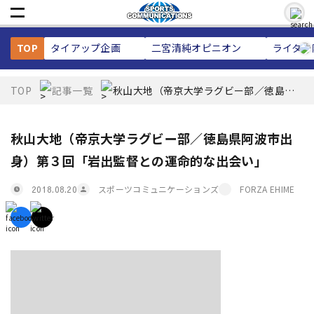
TOP
タイアップ企画
二宮清純
オピニオン
ライター
TOP
記事一覧
秋山大地（帝京大学ラグビー部／徳島県
阿波市出身）第３回「岩出監督との運命
的な出会い」
秋山大地（帝京大学ラグビー部／徳島県阿波市出
身）第３回「岩出監督との運命的な出会い」
スポーツコミュニケーションズ
FORZA EHIME
2018.08.20