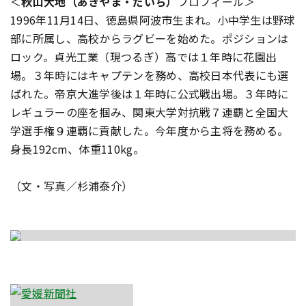
＜
秋山大地（あきやま・だいち）
プロフィール＞
1996年11月14日、徳島県阿波市生まれ。小中学生は野球
部に所属し、高校からラグビーを始めた。ポジションは
ロック。貞光工業（現つるぎ）高では１年時に花園出
場。３年時にはキャプテンを務め、高校日本代表にも選
ばれた。帝京大進学後は１年時に公式戦出場。３年時に
レギュラーの座を掴み、関東大学対抗戦７連覇と全国大
学選手権９連覇に貢献した。今年度から主将を務める。
身長192cm、体重110kg。
（文・写真／杉浦泰介）